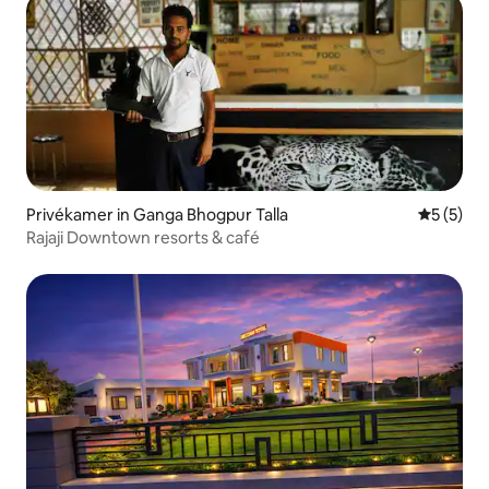
Privékamer in Ganga Bhogpur Talla
Gemiddeld
5 (5)
Rajaji Downtown resorts & café