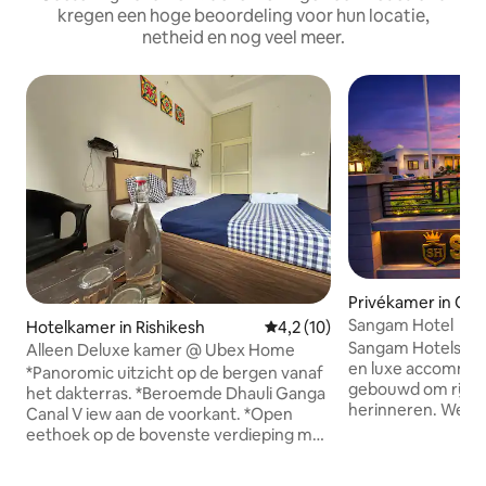
kregen een hoge beoordeling voor hun locatie,
netheid en nog veel meer.
Privékamer in Chi
Sangam Hotel
Hotelkamer in Rishikesh
Gemiddelde beoordeling van 4,
4,2 (10)
Sangam Hotels bie
Alleen Deluxe kamer @ Ubex Home
en luxe accommoda
*Panoromic uitzicht op de bergen vanaf
gebouwd om rijkd
het dakterras. *Beroemde Dhauli Ganga
herinneren. We zijn
Canal V iew aan de voorkant. *Open
bent en doen er al
eethoek op de bovenste verdieping met
comfortabel en onv
prachtig uitzicht op de bergen. *Ruime
bieden. *A/C luxu
en gesanatiseerde kamers met grote