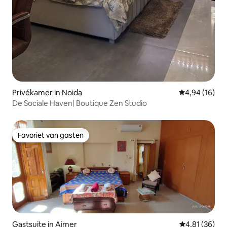
Privékamer in Noida
Gemiddelde be
4,94 (16)
De Sociale Haven| Boutique Zen Studio
Favoriet van gasten
Favoriet van gasten
Gastsuite in Ajmer
Gemiddelde be
4,81 (36)