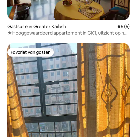
Gastsuite in Greater Kailash
Gemiddeld
5 (5)
★Hooggewaardeerd appartement in GK1, uitzicht op het
park★
Favoriet van gasten
Favoriet van gasten