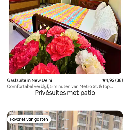
Gastsuite in New Delhi
Gemiddelde be
4,92 (38)
Comfortabel verblijf, 5 minuten van Metro St. & top
Privésuites met patio
ziekenhuizen
Favoriet van gasten
Favoriet van gasten