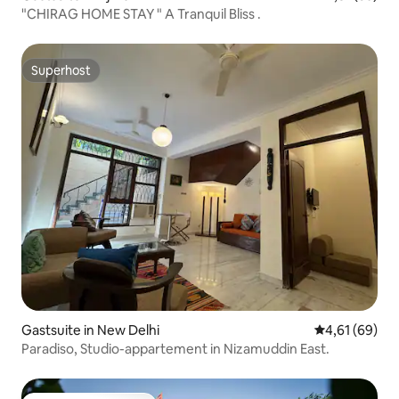
"CHIRAG HOME STAY " A Tranquil Bliss .
Superhost
Superhost
Gastsuite in New Delhi
Gemiddelde be
4,61 (69)
Paradiso, Studio-appartement in Nizamuddin East.