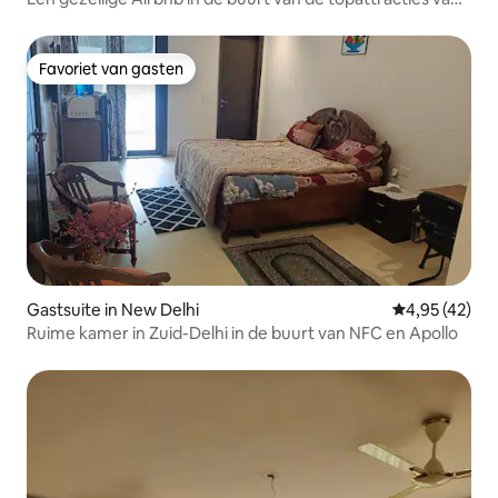
Udaipur
Favoriet van gasten
Favoriet van gasten
Gastsuite in New Delhi
Gemiddelde be
4,95 (42)
Ruime kamer in Zuid-Delhi in de buurt van NFC en Apollo