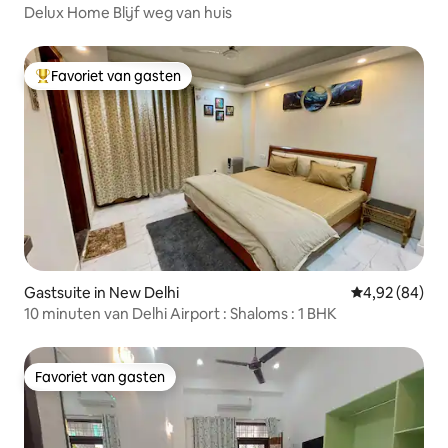
Delux Home Blijf weg van huis
Favoriet van gasten
Topfavoriet van gasten
Gastsuite in New Delhi
Gemiddelde be
4,92 (84)
10 minuten van Delhi Airport : Shaloms : 1 BHK
Favoriet van gasten
Favoriet van gasten