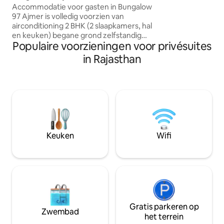
Accommodatie voor gasten in Bungalow
formaat zorgt Rah
97 Ajmer is volledig voorzien van
comfortabel en ver
airconditioning 2 BHK (2 slaapkamers, hal
waardoor het een 
en keuken) begane grond zelfstandig
professionals en s
Populaire voorzieningen voor privésuites
appartement. Je VERHUURDER
waarde hechten aan
VERBLIJFT IN HET VOORSTE GEDEELTE
efficiëntie.
in Rajasthan
en jij wordt ondergebracht aan de
achterzijde van deze prachtige
monumentale woning. Tuin en
looppaden zijn gemeenschappelijke
ruimtes. Er is GEEN ZWEMBAD. Deze
accommodatie heeft ALLEEN EEN
DOMPELBAD. Om hier te komen: op 5
minuten rijden van de nationale snelweg
Keuken
Wifi
48. Op 15 minuten van het treinstation
van Ajmer. We winnen schone
elektriciteit uit de zon.
Gratis parkeren op
Zwembad
het terrein