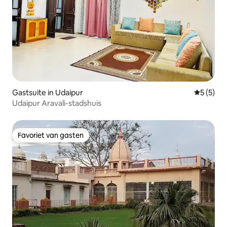
Gastsuite in Udaipur
Gemiddeld
5 (5)
Udaipur Aravali-stadshuis
Favoriet van gasten
Favoriet van gasten