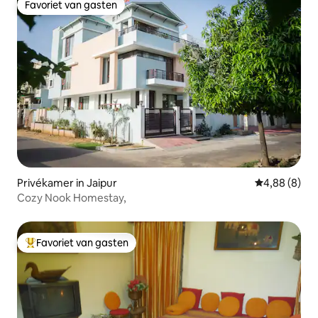
Favoriet van gasten
Favoriet van gasten
Privékamer in Jaipur
Gemiddelde b
4,88 (8)
Cozy Nook Homestay,
Favoriet van gasten
Topfavoriet van gasten