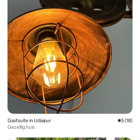
Gastsuite in Udaipur
Gemiddelde
5 (18)
Gezellig huis