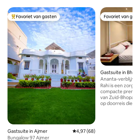
Favoriet van gasten
Favoriet van gas
Topfavoriet van gasten
Favoriet van gas
Gastsuite in Bhopa
Ananta-verblijven 
Bhopal
Rahi is een zorgvul
compacte premium
van Zuid-Bhopal – 
op doorreis die op
comfort en gemak. Of je nu op bez
bent voor zakelij
kort stadsverblijf,
ingericht om je ee
Gastsuite in Ajmer
Gemiddelde beoordeling van 4,9
4,97 (68)
bieden met alle es
Bungalow 97 Ajmer
voorzieningen. Ondanks zijn compacte