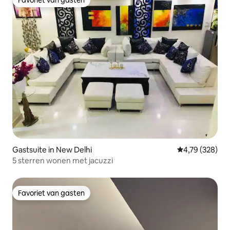
Favoriet van gasten
Favoriet van gasten
Gastsuite in New Delhi
Gemiddelde beo
4,79 (328)
5 sterren wonen met jacuzzi
Favoriet van gasten
Favoriet van gasten