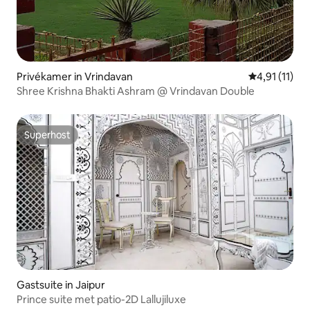
Privékamer in Vrindavan
Gemiddelde b
4,91 (11)
Shree Krishna Bhakti Ashram @ Vrindavan Double
Superhost
Superhost
Gastsuite in Jaipur
Prince suite met patio-2D Lallujiluxe