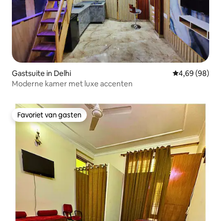
Gastsuite in Delhi
Gemiddelde be
4,69 (98)
Moderne kamer met luxe accenten
Favoriet van gasten
Favoriet van gasten