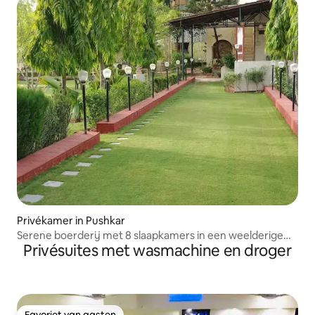
Privékamer in Pushkar
Serene boerderij met 8 slaapkamers in een weelderige
Privésuites met wasmachine en droger
groene omgeving