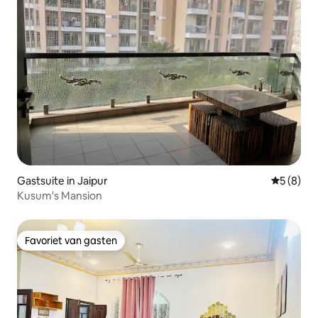
Gastsuite in Jaipur
Gemiddeld
5 (8)
Kusum's Mansion
Favoriet van gasten
Favoriet van gasten