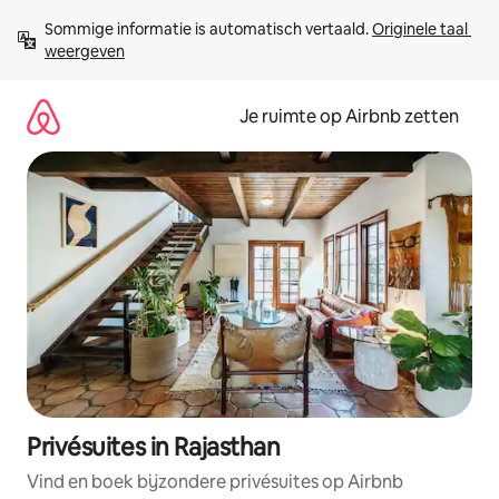
Ga
Sommige informatie is automatisch vertaald. 
Originele taal 
direct
weergeven
naar
inhoud
Je ruimte op Airbnb zetten
Privésuites in Rajasthan
Vind en boek bijzondere privésuites op Airbnb