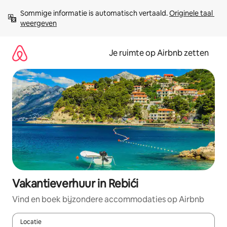
Ga
Sommige informatie is automatisch vertaald. 
Originele taal 
direct
weergeven
naar
inhoud
Je ruimte op Airbnb zetten
Vakantieverhuur in Rebići
Vind en boek bijzondere accommodaties op Airbnb
Locatie