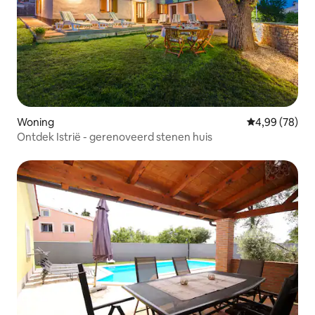
Woning
Gemiddelde be
4,99 (78)
Ontdek Istrië - gerenoveerd stenen huis