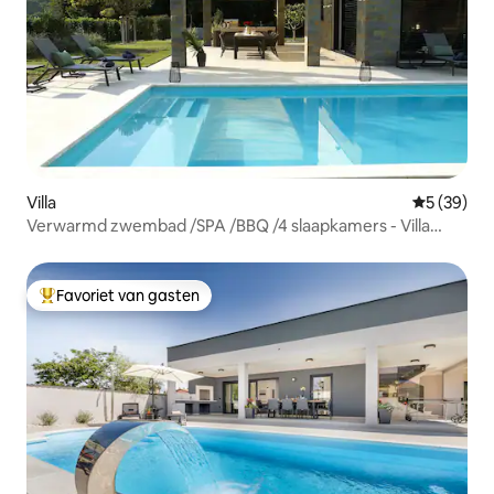
Villa
Gemiddelde
5 (39)
Verwarmd zwembad /SPA /BBQ /4 slaapkamers - Villa
Olivetum
Favoriet van gasten
Topfavoriet van gasten