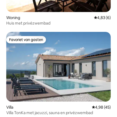
Woning
Gemiddelde b
4,83 (6)
Huis met privézwembad
Favoriet van gasten
Favoriet van gasten
Villa
Gemiddelde be
4,98 (45)
Villa TonKa met jacuzzi, sauna en privézwembad