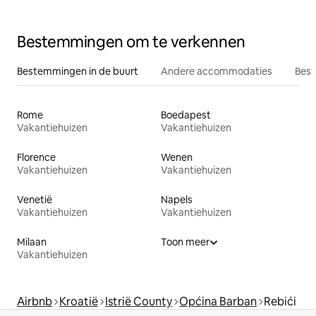
Bestemmingen om te verkennen
Bestemmingen in de buurt
Andere accommodaties
Best
Rome
Boedapest
Vakantiehuizen
Vakantiehuizen
Florence
Wenen
Vakantiehuizen
Vakantiehuizen
Venetië
Napels
Vakantiehuizen
Vakantiehuizen
Milaan
Toon meer
Vakantiehuizen
Airbnb
Kroatië
Istrië County
Općina Barban
Rebići