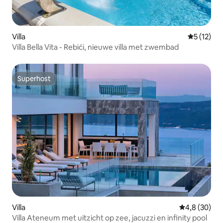
Villa
Gemiddelde
5 (12)
Villa Bella Vita - Rebići, nieuwe villa met zwembad
Superhost
Superhost
Villa
Gemiddelde b
4,8 (30)
Villa Ateneum met uitzicht op zee, jacuzzi en infinity pool