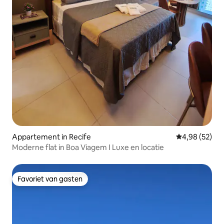
Appartement in Recife
Gemiddelde be
4,98 (52)
Moderne flat in Boa Viagem I Luxe en locatie
Favoriet van gasten
Favoriet van gasten