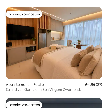
Favoriet van gasten
Favoriet van gasten
Appartement in Recife
Gemiddelde be
4,96 (27)
Strand van Gameleira Boa Viagem Zwembad
Penthousedak
Favoriet van gasten
Favoriet van gasten