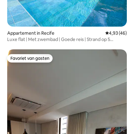
Appartement in Recife
Gemiddelde be
4,93 (46)
Luxe flat | Met zwembad | Goede reis | Strand op 5
minuten
Favoriet van gasten
Favoriet van gasten