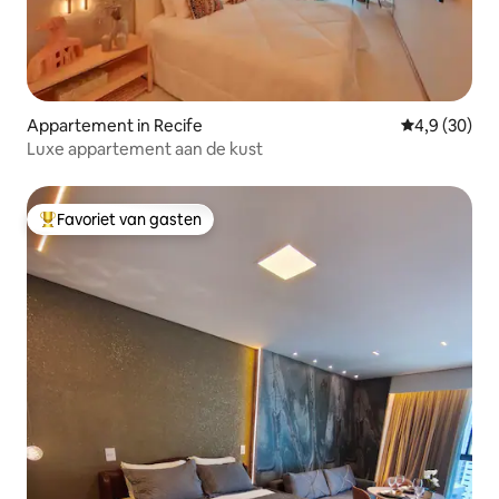
Appartement in Recife
Gemiddelde b
4,9 (30)
Luxe appartement aan de kust
Favoriet van gasten
Topfavoriet van gasten