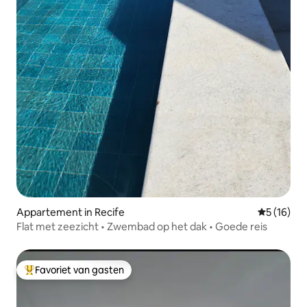
Appartement in Recife
Gemiddelde
5 (16)
Flat met zeezicht • Zwembad op het dak • Goede reis
Favoriet van gasten
Topfavoriet van gasten