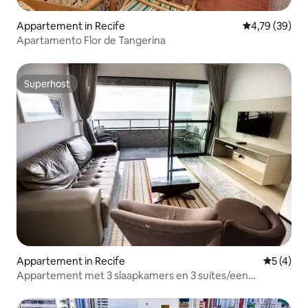
Appartement in Recife
Gemiddelde be
4,79 (39)
Apartamento Flor de Tangerina
Superhost
Superhost
Appartement in Recife
Gemiddeld
5 (4)
Appartement met 3 slaapkamers en 3 suites/een
appartement per verdieping