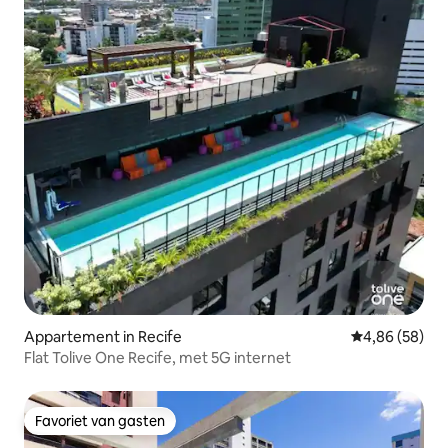
Appartement in Recife
Gemiddelde be
4,86 (58)
Flat Tolive One Recife, met 5G internet
Favoriet van gasten
Favoriet van gasten