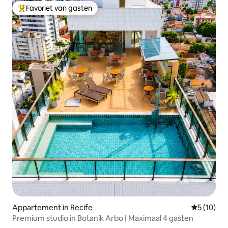
Favoriet van gasten
Topfavoriet van gasten
Appartement in Recife
Gemiddelde
5 (10)
Premium studio in Botanik Arbo | Maximaal 4 gasten