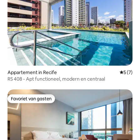
Appartement in Recife
Gemiddeld
5 (7)
RS 408 - Apt functioneel, modern en centraal
Favoriet van gasten
Favoriet van gasten