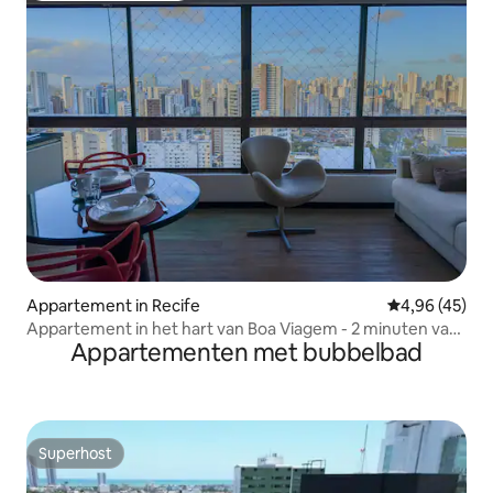
Appartement in Recife
Gemiddelde be
4,96 (45)
Appartement in het hart van Boa Viagem - 2 minuten van
Appartementen met bubbelbad
het strand en de luchthaven
Superhost
Superhost