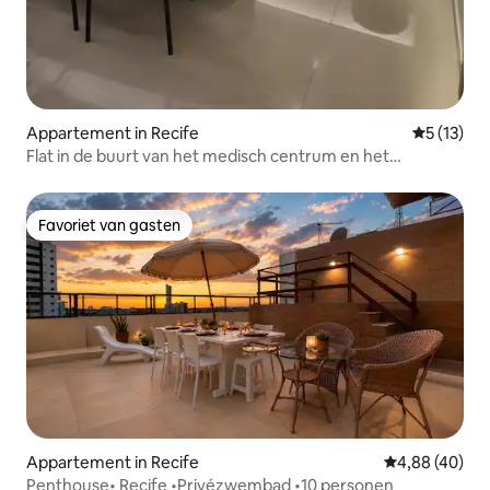
Appartement in Recife
Gemiddelde
5 (13)
Flat in de buurt van het medisch centrum en het
Amerikaanse consulaat
Favoriet van gasten
Favoriet van gasten
Appartement in Recife
Gemiddelde be
4,88 (40)
Penthouse• Recife •Privézwembad •10 personen