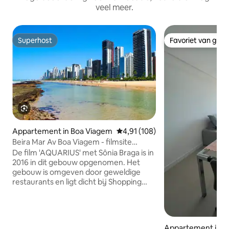
veel meer.
Superhost
Favoriet van gas
Superhost
Favoriet van gas
Appartement in Boa Viagem
Gemiddelde beoordeling van 4,91
4,91 (108)
Beira Mar Av Boa Viagem - filmsite
AQUARIUS
De film 'AQUARIUS' met Sônia Braga is in
2016 in dit gebouw opgenomen. Het
gebouw is omgeven door geweldige
restaurants en ligt dicht bij Shopping
Riomar. Het appartement heeft een
balkon met een hangmat en zijdelings
uitzicht op het strand, een woon-
eetkamer, 2 grote slaapkamers met
Appartement in R