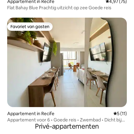
Appartement in Recife
Gemiddelde be
4,97 (75)
Flat Bahay Blue Prachtig uitzicht op zee Goede reis
Favoriet van gasten
Favoriet van gasten
Appartement in Recife
Gemiddeld
5 (11)
Appartement voor 6 • Goede reis • Zwembad • Dicht bij
Privé-appartementen
het strand