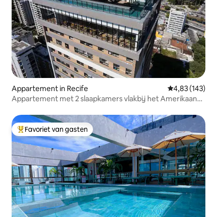
Appartement in Recife
Gemiddelde beo
4,83 (143)
Appartement met 2 slaapkamers vlakbij het Amerikaanse
consulaat
Favoriet van gasten
Topfavoriet van gasten