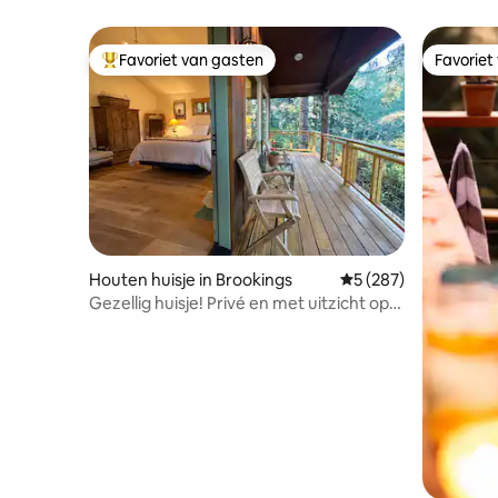
Favoriet van gasten
Favoriet
Topfavoriet van gasten
Favoriet
Houten huisje in Brookings
Gemiddelde beoordeli
5 (287)
Gezellig huisje! Privé en met uitzicht op
het bos