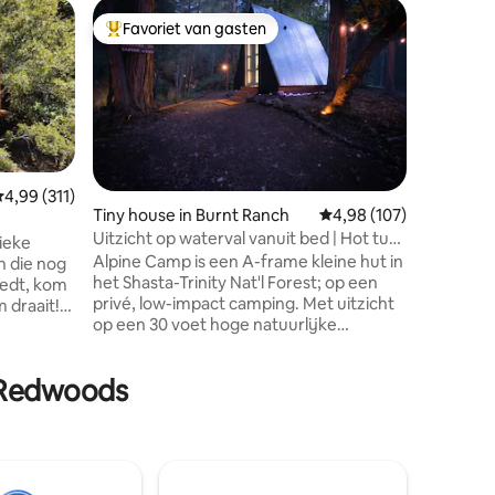
Boomhut 
Favoriet van gasten
Favor
Topfavoriet van gasten
Topfavo
Studio i
Vind je r
in de bo
gebergte.
uitzicht 
aarde en
in zicht)
paden die
emiddelde beoordeling van 4,99 uit 5, 311 recensies
4,99 (311)
een verfr
Tiny house in Burnt Ranch
Gemiddelde beoordeling
4,98 (107)
studiorui
Uitzicht op waterval vanuit bed | Hot tub |
nieke
ecensies
kunstenaa
Tiny glampingblokhut
Alpine Camp is een A-frame kleine hut in
n die nog
details. 
het Shasta-Trinity Nat'l Forest; op een
iedt, kom
culinair
privé, low-impact camping. Met uitzicht
 draait!
heeft ge
op een 30 voet hoge natuurlijke
os en op
boven he
waterval*, omgeven door varens en een
gelegen,
bed.
bos vol mos, is het een basiskamp
t en dicht
n Redwoods
gemaakt om te ontspannen. Het
doorschijnende pop-upvenster van de
hut opent naar een overdekte luifel,
afel, wifi
waardoor je een stoel op de eerste rij
naar het bos hebt, ongeacht het weer,
e
terwijl het muskietennet de insecten
een