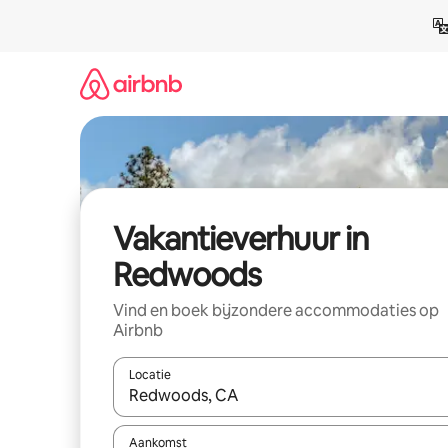
Ga
direct
naar
inhoud
Vakantieverhuur in
Redwoods
Vind en boek bijzondere accommodaties op
Airbnb
Locatie
Wanneer er suggesties beschikbaar zijn, maak je 
Aankomst