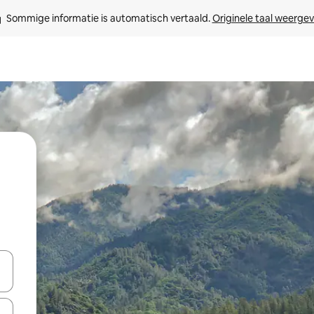
Sommige informatie is automatisch vertaald. 
Originele taal weerge
een keuze met je de pijltjestoetsen omhoog en omlaag, óf door te tik