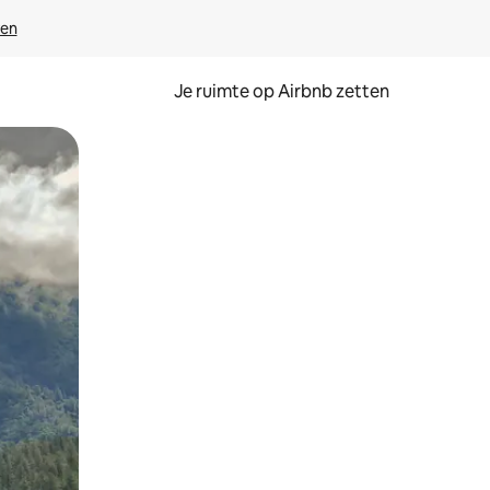
ven
Je ruimte op Airbnb zetten
ken of swipen.