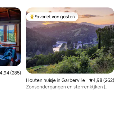
Favoriet van gasten
Topfavoriet van gasten
emiddelde beoordeling van 4,94 uit 5, 285 recensies
4,94 (285)
Houten huisje in Garberville
Gemiddelde beoordeling
4,98 (262)
Zonsondergangen en sterrenkijken |
Privé en kunstzinnig | Bubbelbad!