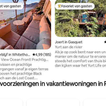
iet van gasten
Favoriet van gasten
iet van gasten
Topfavoriet van gasten
Joert in Gasquet
G
Yurt aan de rivier
ng van 5 uit 5, 289 recensies
Als je op zoek bent naar een u
blijf in Whitethor
Gemiddelde beoordeling van 4,99 uit 5, 185 r
4,99 (185)
manier om de natuur te ervare
View Ocean Front! Prachtig
steeds het comfort van thuis b
n toegestaan
lvissen en prachtige
dan kijken waar het Yurt Life om
gangen vanaf je eigen terras
Verscholen in een manzanita-b
f boven het prachtige Black
een klif met de rivier beneden 
ch aan de Lost Coast.
biedt de ruimte privacy, uitzich
 voorzieningen in vakantiewoningen i
View ligt direct aan de rand
bij de rivier. Deze kleine yurt heeft een
iffen, met een panoramisch
grote punch: kitchenette, comfortabele
op alle walvissen en de brekende
loungestoelen, queensize bed, t
uime terras is
en plafondventilator. En in plaats van een
van strakke glazen balustrades
gevreesde ervaring te zijn, is d
 volledig onbelemmerd
aangrenzende badkamer met 