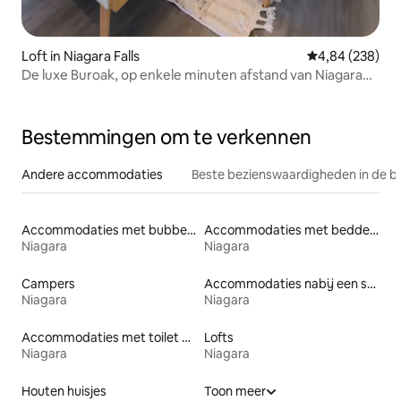
Loft in Niagara Falls
Gemiddelde beo
4,84 (238)
De luxe Buroak, op enkele minuten afstand van Niagara
Falls
Bestemmingen om te verkennen
Andere accommodaties
Beste bezienswaardigheden in de b
Accommodaties met bubbelbad
Accommodaties met bedden op toegankelijke hoogte
Niagara
Niagara
Campers
Accommodaties nabij een strand
Niagara
Niagara
Accommodaties met toilet op toegankelijke hoogte
Lofts
Niagara
Niagara
Houten huisjes
Toon meer