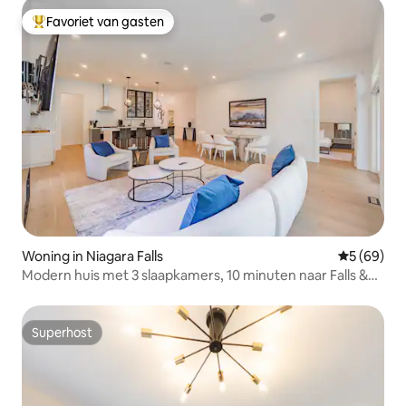
Favoriet van gasten
Topfavoriet van gasten
Woning in Niagara Falls
Gemiddelde
5 (69)
Modern huis met 3 slaapkamers, 10 minuten naar Falls &
Golf
Superhost
Superhost