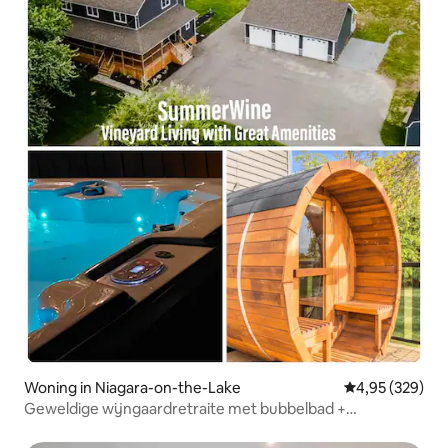
Woning in Niagara-on-the-Lake
Gemiddelde beo
4,95 (329)
Geweldige wijngaardretraite met bubbelbad +
voorzieningen!