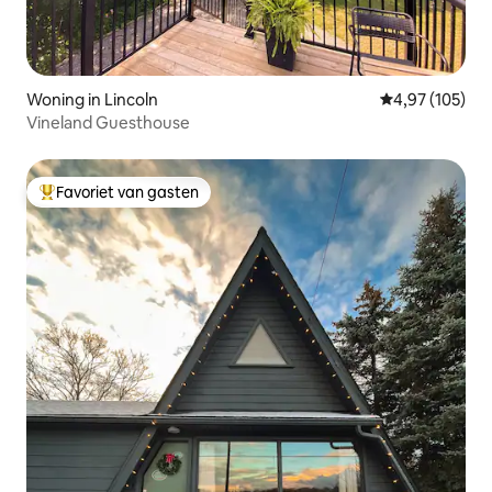
Woning in Lincoln
Gemiddelde beo
4,97 (105)
Vineland Guesthouse
Favoriet van gasten
Topfavoriet van gasten