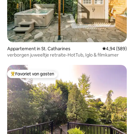
Appartement in St. Catharines
Gemiddelde beo
4,94 (589)
verborgen juweeltje retraite-HotTub, Iglo & filmkamer
Favoriet van gasten
Topfavoriet van gasten