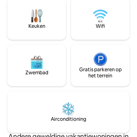
gasbarbecue en e
vanuit het comfort van de koepel.
aan het meer. De 
Geniet van een open haard, een
momenteel aan he
bubbelbad, een comfortabel queensize
zitten tussen gewassen in
bed, een eigen terras met een vuurtafel,
ontsnapping en er
Keuken
Wifi
een buitendouche, een vuurplaats op je
aan het meer.
eigen eiland, een brandend binnentoilet,
airconditioning en wifi.
Gratis parkeren op
Zwembad
het terrein
Airconditioning
Andere geweldige vakantiewoningen in