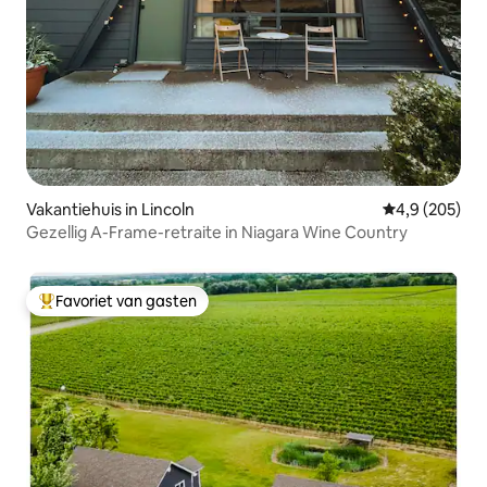
Vakantiehuis in Lincoln
Gemiddelde be
4,9 (205)
Gezellig A-Frame-retraite in Niagara Wine Country
Favoriet van gasten
Topfavoriet van gasten