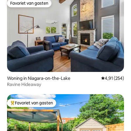
Favoriet van gasten
Favoriet van gasten
Woning in Niagara-on-the-Lake
Gemiddelde beo
4,91 (254)
Ravine Hideaway
Favoriet van gasten
Topfavoriet van gasten