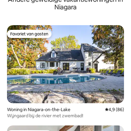
Niagara
Favoriet van gasten
Favoriet van gasten
Woning in Niagara-on-the-Lake
Gemiddelde b
4,9 (86)
Wijngaard bij de rivier met zwembad!