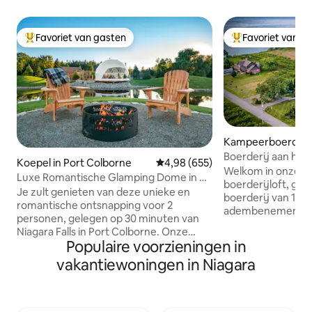
Favoriet van gasten
Favoriet van g
Topfavoriet van gasten
Topfavoriet van 
Kampeerboerderij 
n
Boerderij aan het 
Koepel in Port Colborne
Gemiddelde beoordeling van 4,98
4,98 (655)
Vuurplaats | Toega
Welkom in onze p
Luxe Romantische Glamping Dome in de
boerderijloft, gen
buurt van Niagara Falls
Je zult genieten van deze unieke en
boerderij van 10 
romantische ontsnapping voor 2
adembenemend uit
personen, gelegen op 30 minuten van
Dit vakantieboerde
Niagara Falls in Port Colborne. Onze
perfecte mix van 
Populaire voorzieningen in
geodome van 400 m ² biedt alle
biologische luxe. Ons huis heeft een
voorzieningen die nodig zijn voor een
vakantiewoningen in Niagara
open leefruimte 
ontspannen, romantisch uitje.
en een overvloed a
Panoramisch raam van vloer tot plafond
Het heeft ook een
met uitzicht op een privévijver met de
sauna, een terras,
mogelijkheid om wilde dieren te zien