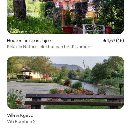
Houten huisje in Jajce
Gemiddelde be
4,67 (46)
Relax in Nature: blokhut aan het Plivameer
Villa in Kijevo
Vila Bombon 2