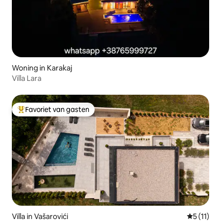
Woning in Karakaj
Villa Lara
Favoriet van gasten
Topfavoriet van gasten
Villa in Vašarovići
Gemiddeld
5 (11)