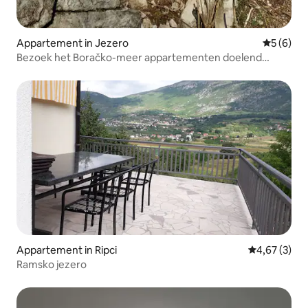
Appartement in Jezero
Gemiddeld
5 (6)
Bezoek het Boračko-meer appartementen doelend
Konjic
Appartement in Ripci
Gemiddelde b
4,67 (3)
Ramsko jezero