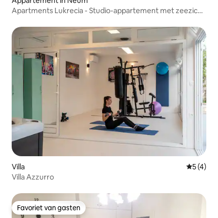
Appartement in Neum
Apartments Lukrecia - Studio-appartement met zeezicht
(3)
Villa
Gemiddeld
5 (4)
Villa Azzurro
Favoriet van gasten
Favoriet van gasten