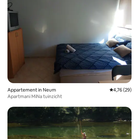
Appartement in Neum
Gemiddelde be
4,76 (29)
Apartmani MiNa tuinzicht