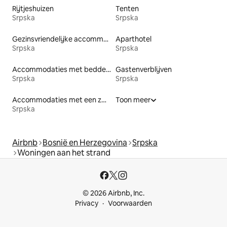
Rijtjeshuizen
Tenten
Srpska
Srpska
Gezinsvriendelijke accommodaties
Aparthotel
Srpska
Srpska
Accommodaties met bedden op toegankelijke hoogte
Gastenverblijven
Srpska
Srpska
Accommodaties met een zwembad
Toon meer
Srpska
Airbnb
Bosnië en Herzegovina
Srpska
Woningen aan het strand
© 2026 Airbnb, Inc.
Privacy
Voorwaarden