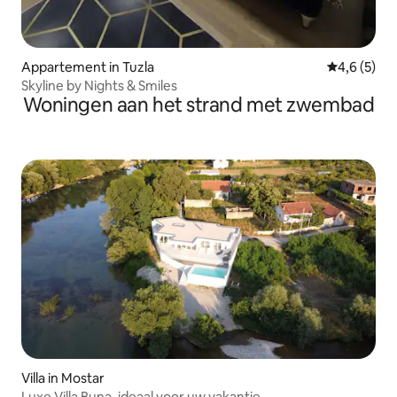
Appartement in Tuzla
Gemiddelde 
4,6 (5)
Skyline by Nights & Smiles
Woningen aan het strand met zwembad
Villa in Mostar
Luxe Villa Buna, ideaal voor uw vakantie.