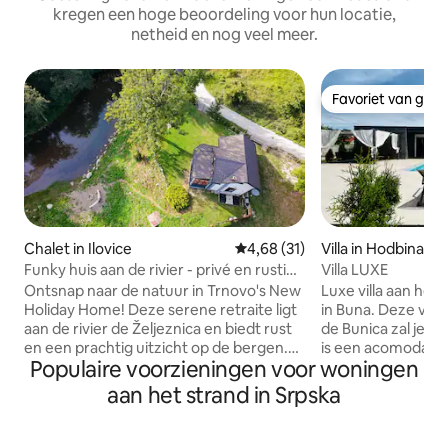
kregen een hoge beoordeling voor hun locatie,
netheid en nog veel meer.
Favoriet van gas
Favoriet van gas
Chalet in Ilovice
Gemiddelde beoordeling van 4,6
4,68 (31)
Villa in Hodbina
Funky huis aan de rivier - privé en rustig
Villa LUXE
toevluchtsoord
Ontsnap naar de natuur in Trnovo's New
Luxe villa aan het
Holiday Home! Deze serene retraite ligt
in Buna. Deze villa 
aan de rivier de Željeznica en biedt rust
de Bunica zal je 
en een prachtig uitzicht op de bergen.
is een acomodatie
Populaire voorzieningen voor woningen
Op slechts 15 km van Igman, 20 km van
met drie slaapkam
Bjelašnica en de luchthaven van
mindervaliden. De 
aan het strand in Srpska
Sarajevo, is het perfect voor maximaal 4
voordelen, op afs
gasten. Geniet van een modern
Mostar en de oude
interieur met alle voorzieningen, een
ons grote zwembad