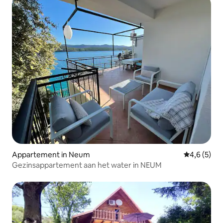
Appartement in Neum
Gemiddelde 
4,6 (5)
Gezinsappartement aan het water in NEUM