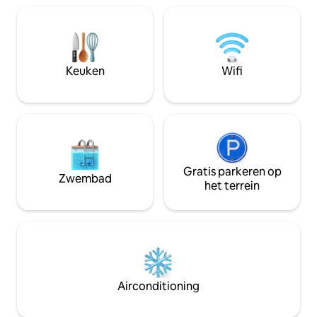
ruime tuin en een terras voor
opfrissen in Buni
ontspanning. Op warme dagen kun je
recordhoeveelheid
zwempartij in de heldere rivier met
samenstelling, wa
eigen toegang bij het huis. Ideaal om te
het medicinaal is. 
skiën, wandelen en rustige uitstapjes.
voor je uitje, ont
Keuken
Wifi
Boek nu voor de ultieme natuurvakantie.
genieten van de n
Gratis parkeren op
Zwembad
het terrein
Airconditioning