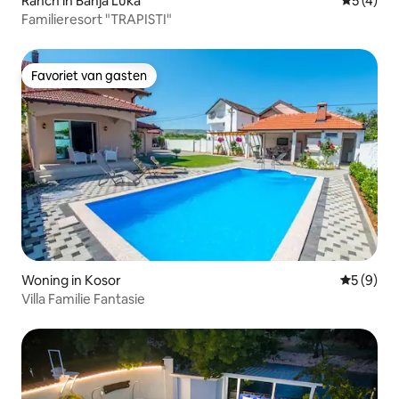
Ranch in Banja Luka
Gemiddeld
5 (4)
Familieresort "TRAPISTI"
Favoriet van gasten
Favoriet van gasten
Woning in Kosor
Gemiddeld
5 (9)
Villa Familie Fantasie