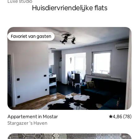
Luxe studio
Huisdiervriendelijke flats
Favoriet van gasten
Favoriet van gasten
Appartement in Mostar
Gemiddelde be
4,86 (78)
Stargazer 's Haven