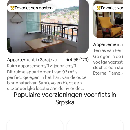
Favoriet van gasten
Favoriet van g
Topfavoriet van gasten
Topfavoriet van 
Appartement in S
Terras van Ferhad
Gelegen in de bel
Appartement in Sarajevo
Gemiddelde beoordeling van 4,95
4,95 (173)
voetgangersstraat 
Ruim appartement/3 zijaanzicht/3
slechts een steen
SLAAPKAMERS/oude stad
Dit ruime appartement van 93 m² is
Eternal Flame, een
perfect gelegen in het hart van de oude
toeristische attrac
binnenstad van Sarajevo en biedt een
gezellige en sch
uitzonderlijke locatie aan de rivier de
een slaapkamer bi
Populaire voorzieningen voor flats in
Miljacka, waarbij rust wordt
uitvalsbasis om Sa
gecombineerd met directe toegang tot
Of je nu op zoek b
Srpska
de belangrijkste bezienswaardigheden
geschiedenis, cult
van de stad. Het biedt een panoramisch
Terras van Ferhadi
uitzicht op het stadhuis, de berg
buurt. Zonnig en 
Trebević en de skyline van Sarajevo.
uitzicht op de Tre
Baščaršija, de kabelbaan en het
woonkamer en Ete