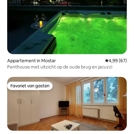
Appartement in Mostar
Gemiddelde be
4,99 (67)
Penthouse met uitzicht op de oude brug en jacuzzi
Favoriet van gasten
Favoriet van gasten