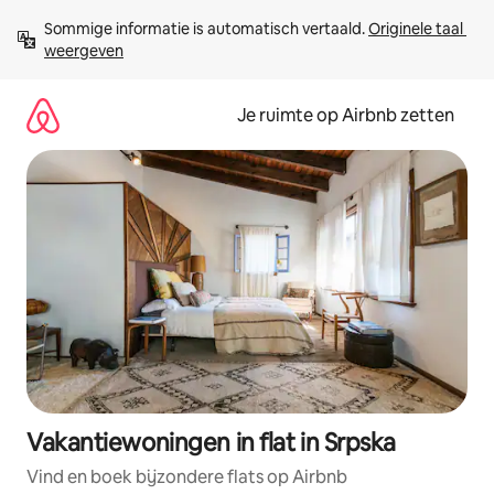
Ga
Sommige informatie is automatisch vertaald. 
Originele taal 
direct
weergeven
naar
inhoud
Je ruimte op Airbnb zetten
Vakantiewoningen in flat in Srpska
Vind en boek bijzondere flats op Airbnb