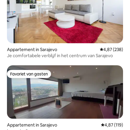
Appartement in Sarajevo
Gemiddelde beo
4,87 (238)
Je comfortabele verblijf in het centrum van Sarajevo
Favoriet van gasten
Favoriet van gasten
Appartement in Sarajevo
Gemiddelde beo
4,87 (119)