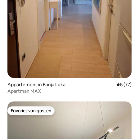
Appartement in Banja Luka
Gemiddelde
5 (77)
Apartman MAX
Favoriet van gasten
Favoriet van gasten