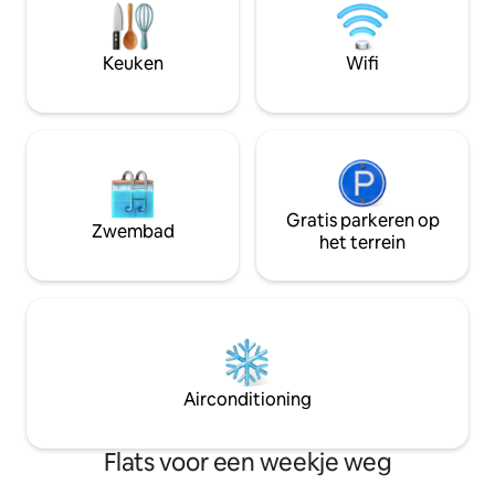
stadscentrum liggen allemaal op minder
terras, het zal uw
dan vijf minuten lopen, terwijl de ligging
onvergetelijk mak
aan de rivier zorgt voor een rustige
Keuken
Wifi
sfeer ondanks de centrale locatie met
uitstekende verbindingen
Gratis parkeren op
Zwembad
het terrein
Airconditioning
Flats voor een weekje weg