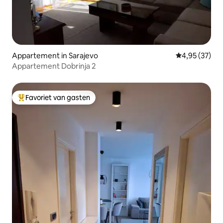
Appartement in Sarajevo
Gemiddelde be
4,95 (37)
Appartement Dobrinja 2
Favoriet van gasten
Topfavoriet van gasten