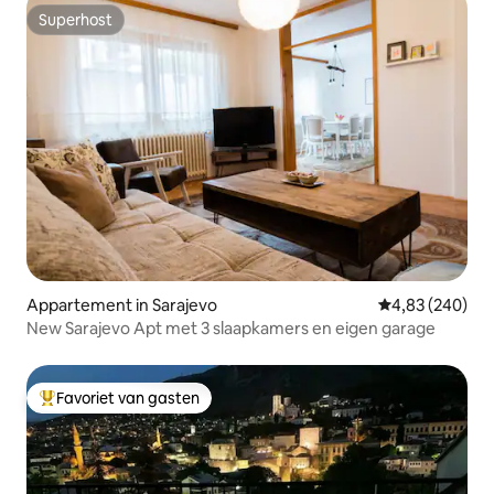
Superhost
Superhost
Appartement in Sarajevo
Gemiddelde beo
4,83 (240)
New Sarajevo Apt met 3 slaapkamers en eigen garage
Favoriet van gasten
Topfavoriet van gasten