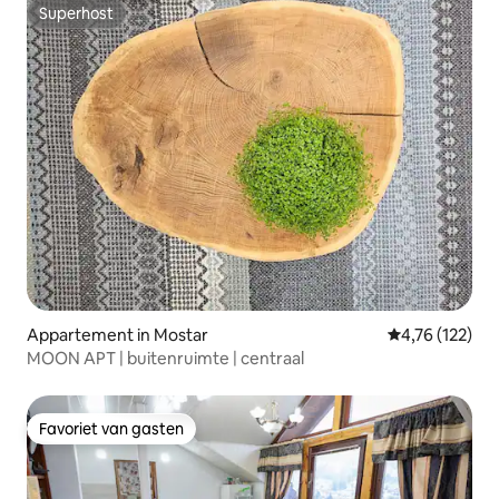
Superhost
Superhost
Appartement in Mostar
Gemiddelde beo
4,76 (122)
MOON APT | buitenruimte | centraal
Favoriet van gasten
Favoriet van gasten