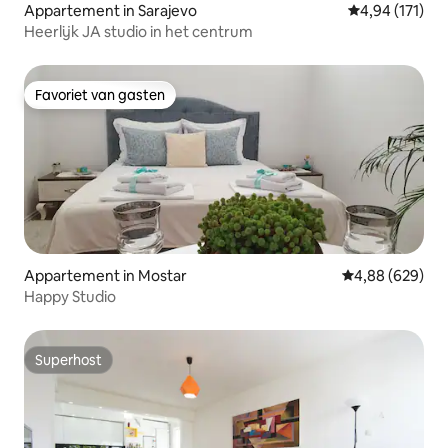
Appartement in Sarajevo
Gemiddelde beo
4,94 (171)
Heerlijk JA studio in het centrum
Favoriet van gasten
Favoriet van gasten
Appartement in Mostar
Gemiddelde beo
4,88 (629)
Happy Studio
Superhost
Superhost