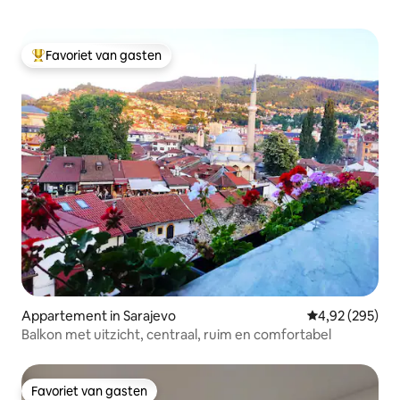
Favoriet van gasten
Topfavoriet van gasten
Appartement in Sarajevo
Gemiddelde beo
4,92 (295)
Balkon met uitzicht, centraal, ruim en comfortabel
Favoriet van gasten
Favoriet van gasten