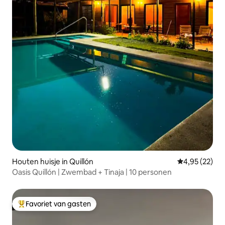
Houten huisje in Quillón
Gemiddelde be
4,95 (22)
Oasis Quillón | Zwembad + Tinaja | 10 personen
Favoriet van gasten
Topfavoriet van gasten