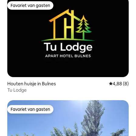
Favoriet van gasten
Favoriet van gasten
Houten huisje in Bulnes
Gemiddelde b
4,88 (8)
Tu Lodge
Favoriet van gasten
Favoriet van gasten