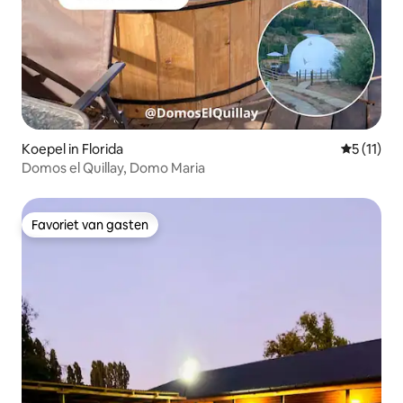
Koepel in Florida
Gemiddeld
5 (11)
Domos el Quillay, Domo Maria
Favoriet van gasten
Favoriet van gasten