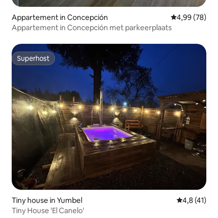
Appartement in Concepción
Gemiddelde be
4,99 (78)
Appartement in Concepción met parkeerplaats
Superhost
Superhost
Tiny house in Yumbel
Gemiddelde b
4,8 (41)
Tiny House 'El Canelo'