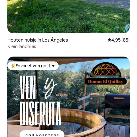
Houten huisje in Los Ángeles
Gemiddelde be
4,95 (85)
Klein landhuis
Favoriet van gasten
Topfavoriet van gasten