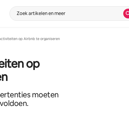
Z
Bij het typen van de zoektermen krijg je suggesties. Om deze te 
ctiviteiten op Airbnb te organiseren
eiten op
en
dvertenties moeten
 voldoen.