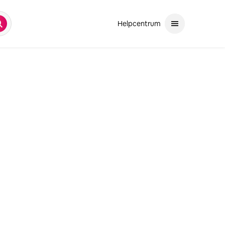
Helpcentrum
oeken
bekijken, gebruik je de pijltjestoetsen omhoog en omlaag. Met enter ma