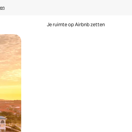
ven
Je ruimte op Airbnb zetten
ken of swipen.