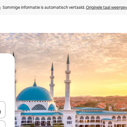
Sommige informatie is automatisch vertaald. 
Originele taal weerge
een keuze met je de pijltjestoetsen omhoog en omlaag, óf door te tik