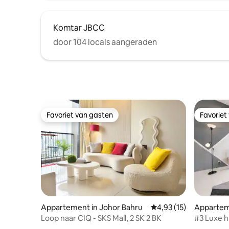
Komtar JBCC
door 104 locals aangeraden
Favoriet van gasten
Favoriet
Favoriet van gasten
Favoriet
Appartement in Johor Bahru
Gemiddelde beoordelin
4,93 (15)
Appartem
u
Loop naar CIQ - SKS Mall, 2 SK 2 BK
#3 Luxe h
personen