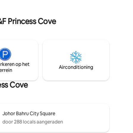
speelkamer en een speeltuin voor
open vanaf
kinderen. Gratis
JB CIQ - 3
privéparkeergelegenheid op het terrein
 Street &
&F Princess Cove
aanwezig. Toplocatie: grenzend aan
minuten
Singapore en op 5 minuten lopen naar
ClQ.
arkeren op het
Airconditioning
errein
ess Cove
Johor Bahru City Square
door 288 locals aangeraden