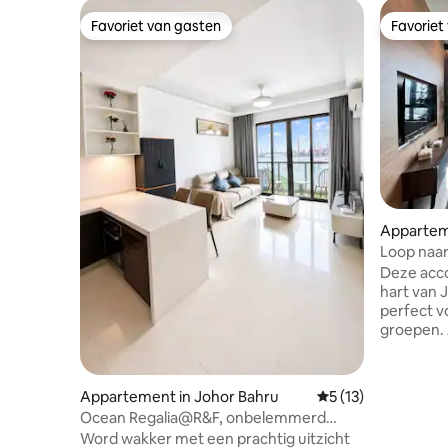
Favoriet van gasten
Favoriet
Favoriet van gasten
Favoriet
Appartem
u
Loop naa
| 6 perso
Deze acco
hart van 
perfect v
groepen. 
je lokale
en supermar
tot Haidi
Appartement in Johor Bahru
Gemiddelde beoorde
5 (13)
Komtar JB
Ocean Regalia@R&F, onbelemmerd
minuten lo
zeezicht, gratis parkeren
Word wakker met een prachtig uitzicht
minuten n