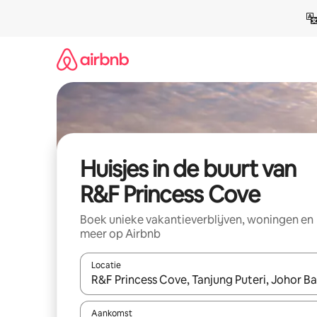
Ga
direct
naar
inhoud
Huisjes in de buurt van
R&F Princess Cove
Boek unieke vakantieverblijven, woningen en
meer op Airbnb
Locatie
Wanneer er suggesties beschikbaar zijn, maak je 
Aankomst