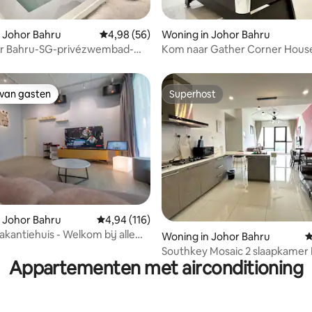
van 4,87 uit 5, 178 recensies
 Johor Bahru
Gemiddelde beoordeling van 4,98 uit 5, 56 r
4,98 (56)
Woning in Johor Bahru
hor Bahru-SG-privézwembad-
Kom naar Gather Corner Hous
aats-Sentosa
20pax|75"TvKaraoke@pelangi
 van gasten
Superhost
 van gasten
Superhost
 Johor Bahru
Gemiddelde beoordeling van 4,94 uit 5, 116 r
4,94 (116)
akantiehuis - Welkom bij alle
 van 4,97 uit 5, 62 recensies
Woning in Johor Bahru
G
jke evenementen
Southkey Mosaic 2 slaapkamer 
Appartementen met airconditioning