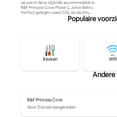
op zee in deze stijlvolle accommodatie in
• 10 minu
R&F Princess Cove Phase 2, Johor Bahru.
• 15 minu
Perfect gelegen naast CIQ, op slechts
Valley • 
Populaire voorz
enkele minuten van Singapore – ideaal
Malaysia 
voor snelle grensoverschrijdende
Outlet en
uitstapjes. Geniet van een moderne,
gezellige ruimte met een eigen balkon,
alle voorzieningen en een levendige
omgeving vol cafés, belastingvrije
winkels en uitgaansgelegenheden. Of
het nu voor zaken is of voor een
uitstapje, dit is jouw perfecte combinatie
Keuken
Wifi
van gemak en luxe. Welkom bij Ocean
Regalia, je moderne, luxe accommodatie
aan zee.
Andere 
R&F Princess Cove
door 3 locals aangeraden