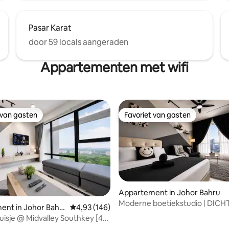
Pasar Karat
door 59 locals aangeraden
Appartementen met wifi
 van gasten
Favoriet van gasten
 van gasten
Favoriet van gasten
Appartement in Johor Bahru
Moderne boetiekstudio | DICHT
g van 4,93 uit 5, 15 recensies
ent in Johor Bahr
Gemiddelde beoordeling van 4,93 uit 5, 146 r
4,93 (146)
KSL | 2-3 PERSONEN
uisje @ Midvalley Southkey [4
]