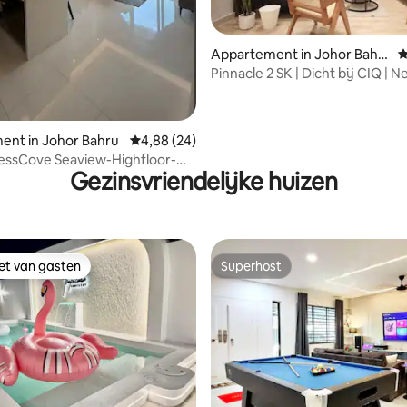
Appartement in Johor Bahr
G
u
Pinnacle 2 SK | Dicht bij CIQ | Ne
gratis parkeren
g van 4,81 uit 5, 16 recensies
ent in Johor Bahru
Gemiddelde beoordeling van 4,88 uit 5, 24 r
4,88 (24)
essCove Seaview-Highfloor-
Gezinsvriendelijke huizen
Parkeren
iet van gasten
Superhost
iet van gasten
Superhost