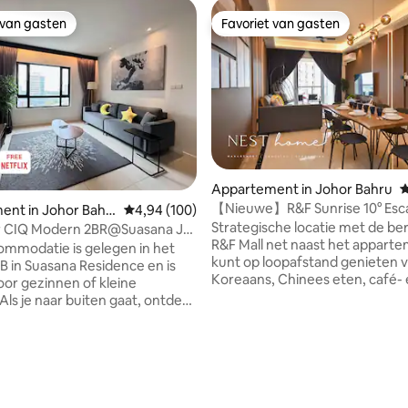
 van gasten
Favoriet van gasten
 van gasten
Favoriet van gasten
Appartement in Johor Bahru
G
【Nieuwe】R&F Sunrise 10° Es
ent in Johor Bahr
Gemiddelde beoordeling van 4,94 uit 5, 100 r
4,94 (100)
Princess Cove【BBQ】
Strategische locatie met de b
r CIQ Modern 2BR@Suasana JB
R&F Mall net naast het apparte
nen | JBCC&CS
mmodatie is gelegen in het
kunt op loopafstand genieten 
JB in Suasana Residence en is
Koreaans, Chinees eten, café-
oor gezinnen of kleine
weekendavondmarkt! We heb
Als je naar buiten gaat, ontdek
smart-tv met YouTube- en Netf
 eetgelegenheden, trendy cafés
Geniet van een uitzicht op de 
kten net om de hoek. • 1 min
verdieping vanaf het balkon m
lao Hotpot • 2 minuten naar
ling van 5 uit 5, 13 recensies
adembenemend uitzicht op de 
CC en City Square Mall • 3
Singapore! Omgeving met
pen naar JB Central / CIQ • 7
winkelcentrum en groot aanbo
aar Bazaar Karat (avondmarkt)