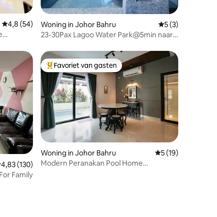
ecensies
Gemiddelde beoordeling van 4,8 uit 5, 54 recensies
4,8 (54)
Woning in Johor Bahru
Gemiddelde beoord
5 (3)
e
23-30Pax Lagoo Water Park@5min naar
KSL @ 5km naar CIQ
Favoriet van gasten
Topfavoriet van gasten
ecensies
Woning in Johor Bahru
Gemiddelde beoorde
5 (19)
Modern Peranakan Pool Home
emiddelde beoordeling van 4,83 uit 5, 130 recensies
4,83 (130)
@KSL/Pelangi『HALCYON』
For Family