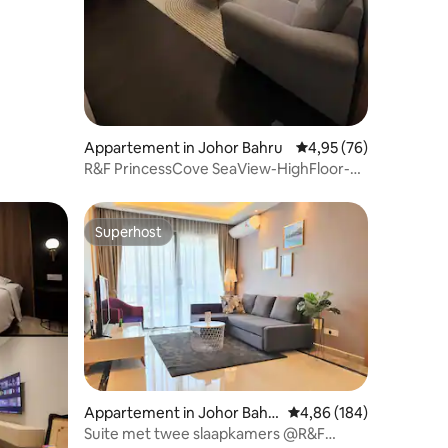
Appartement in Johor Bahru
Gemiddelde beoordelin
4,95 (76)
R&F PrincessCove SeaView-HighFloor-
FOC Parkeren
Superhost
Superhost
Appartement in Johor Bahr
Gemiddelde beoordeling
4,86 (184)
u
Suite met twee slaapkamers @R&F