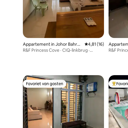
Appartement in Johor Bahru
Gemiddelde beoordelin
4,81 (16)
Appartem
District
R&F Princess Cove · CIQ-linkbrug ·
R&F Princ
Zwembad
1BR-FOC 
Favoriet van gasten
Favor
Favoriet van gasten
Topfavor