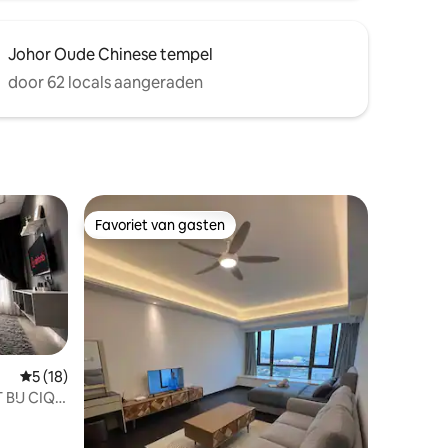
Johor Oude Chinese tempel
door 62 locals aangeraden
Favoriet van gasten
Favoriet van gasten
Gemiddelde beoordeling van 5 uit 5, 18 recensies
5 (18)
 BIJ CIQ &
ecensies