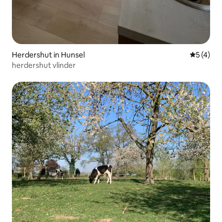
Herdershut in Hunsel
Gemiddeld
5 (4)
herdershut vlinder