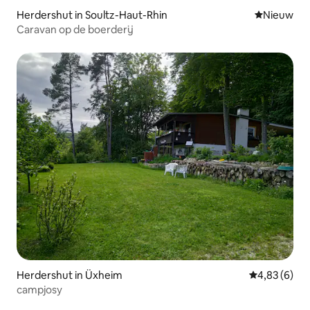
Herdershut in Soultz-Haut-Rhin
Nieuwe ac
Nieuw
Caravan op de boerderij
Herdershut in Üxheim
Gemiddelde b
4,83 (6)
campjosy