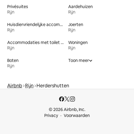
Privésuites
Aardehuizen
Rijn
Rijn
Huisdiervriendelijke accommodaties
Joerten
Rijn
Rijn
Accommodaties met toilet op toegankelijke hoogte
Woningen
Rijn
Rijn
Boten
Toon meer
Rijn
Airbnb
Rijn
Herdershutten
© 2026 Airbnb, Inc.
Privacy
Voorwaarden