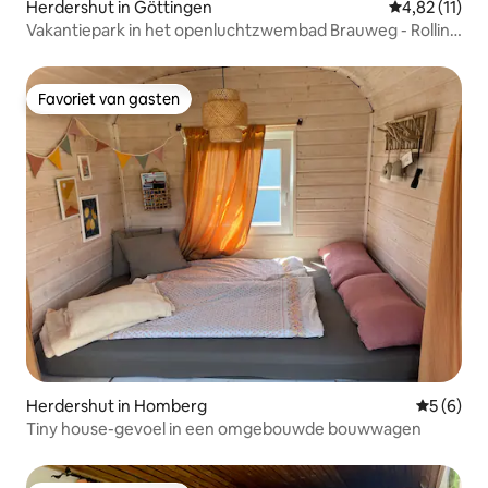
Herdershut in Göttingen
Gemiddelde be
4,82 (11)
Vakantiepark in het openluchtzwembad Brauweg - Rolling
Lodges
Favoriet van gasten
Favoriet van gasten
Herdershut in Homberg
Gemiddeld
5 (6)
Tiny house-gevoel in een omgebouwde bouwwagen