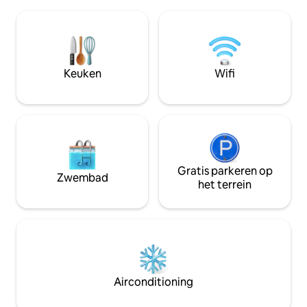
een tijdloos moment van ontspanning.
sanitaire voorzie
Een ideale plek om als koppel je
afstand). Gratis t
batterijen op te laden en de Elzas op een
gemeenschappelij
andere manier te ontdekken. Dicht bij
Linnengoed is inb
Straatsburg, Soufflenheim, Roppenheim
spelletjes, barbec
Style Outlet, Europa-Park en het Zwarte
Keuken
Wifi
Woud.
Gratis parkeren op
Zwembad
het terrein
Airconditioning