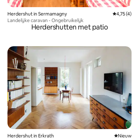
Herdershut in Sermamagny
Gemiddelde b
4,75 (4)
Landelijke caravan - Ongebruikelijk
Herdershutten met patio
Herdershut in Erkrath
Nieuwe ac
Nieuw