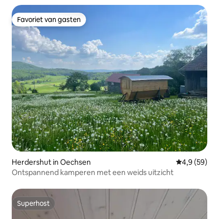
Favoriet van gasten
Favoriet van gasten
Herdershut in Oechsen
Gemiddelde b
4,9 (59)
Ontspannend kamperen met een weids uitzicht
Superhost
Superhost