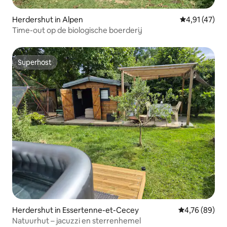
Herdershut in Alpen
Gemiddelde be
4,91 (47)
Time-out op de biologische boerderij
Superhost
Superhost
Herdershut in Essertenne-et-Cecey
Gemiddelde be
4,76 (89)
Natuurhut – jacuzzi en sterrenhemel