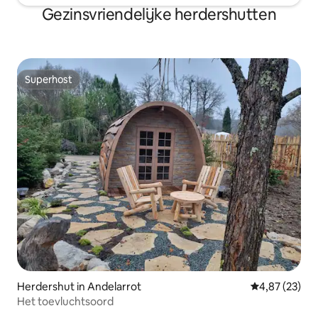
Gezinsvriendelijke herdershutten
Superhost
Superhost
Herdershut in Andelarrot
Gemiddelde be
4,87 (23)
Het toevluchtsoord