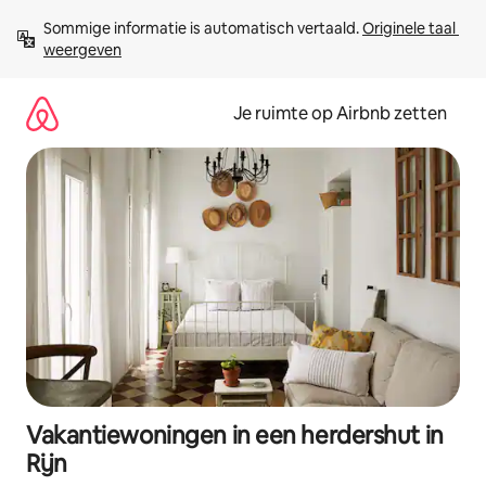
Ga
Sommige informatie is automatisch vertaald. 
Originele taal 
direct
weergeven
naar
inhoud
Je ruimte op Airbnb zetten
Vakantiewoningen in een herdershut in
Rijn