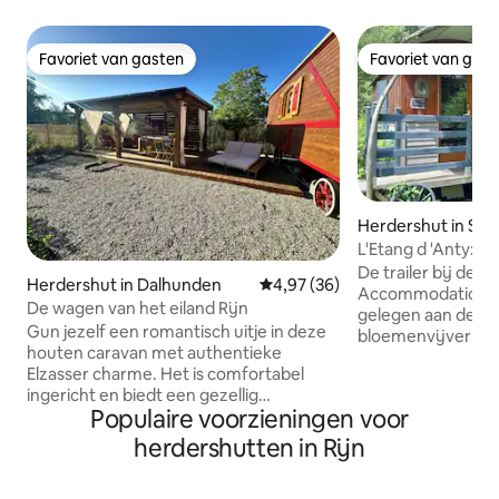
Favoriet van gasten
Favoriet van gas
Favoriet van gasten
Favoriet van gas
Herdershut in Sai
L'Etang d 'Anty: T
De trailer bij de E
Herdershut in Dalhunden
Gemiddelde beoordeling van 4,9
4,97 (36)
Accommodation in
De wagen van het eiland Rijn
gelegen aan de ra
Gun jezelf een romantisch uitje in deze
bloemenvijver van
houten caravan met authentieke
op je voor een land
Elzasser charme. Het is comfortabel
nest van groen. Het ligt mid
ingericht en biedt een gezellig
berg. Het is uitge
Populaire voorzieningen voor
alkoofbed, een volledig uitgeruste
stapelbedden van 
keuken en een eigen doucheruimte.
eethoek binnen en
herdershutten in Rijn
Geniet het hele jaar door van een eigen
douche (droog toil
terras en een verwarmde jacuzzi voor
accommodatie en 