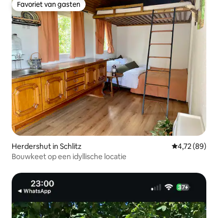
Favoriet van gasten
Favoriet van gasten
Herdershut in Schlitz
Gemiddelde be
4,72 (89)
Bouwkeet op een idyllische locatie