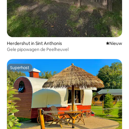
Herdershut in Sint Anthonis
Nieuwe ac
Nieuw
Gele pipowagen de Peelheuvel
Superhost
Superhost