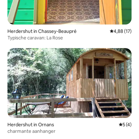
Herdershut in Chassey-Beaupré
Gemiddelde be
4,88 (17)
Typische caravan: La Rose
Herdershut in Ornans
Gemiddeld
5 (4)
charmante aanhanger