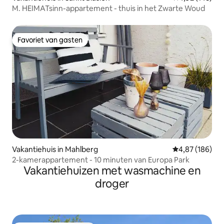
M. HEIMATsinn-appartement - thuis in het Zwarte Woud
Favoriet van gasten
Favoriet van gasten
Vakantiehuis in Mahlberg
Gemiddelde beo
4,87 (186)
2-kamerappartement - 10 minuten van Europa Park
Vakantiehuizen met wasmachine en
droger