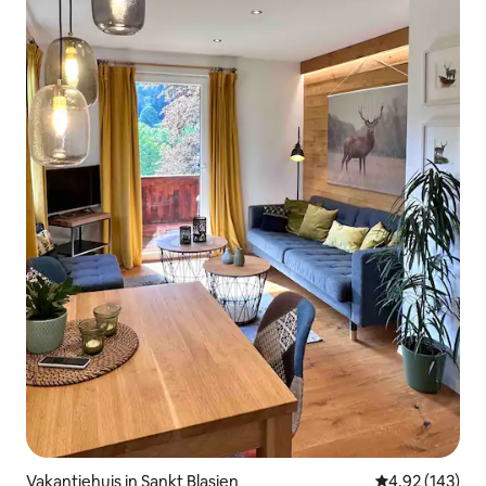
Vakantiehuis in Sankt Blasien
Gemiddelde beo
4,92 (143)