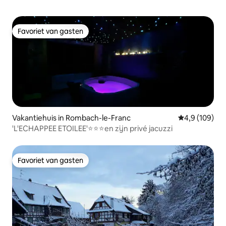
Favoriet van gasten
Favoriet van gasten
Vakantiehuis in Rombach-le-Franc
Gemiddelde be
4,9 (109)
'L'ECHAPPEE ETOILEE'⭐⭐⭐en zijn privé jacuzzi
Favoriet van gasten
Favoriet van gasten