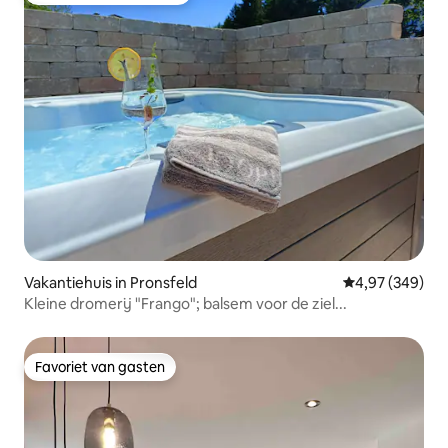
Vakantiehuis in Pronsfeld
Gemiddelde beo
4,97 (349)
Kleine dromerij "Frango"; balsem voor de ziel...
Favoriet van gasten
Favoriet van gasten