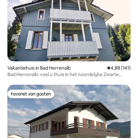
Vakantiehuis in Bad Herrenalb
Gemiddelde beo
4,88 (141)
Bad Herrenalb: voel u thuis in het noordelijke Zwarte
Woud
Favoriet van gasten
Favoriet van gasten