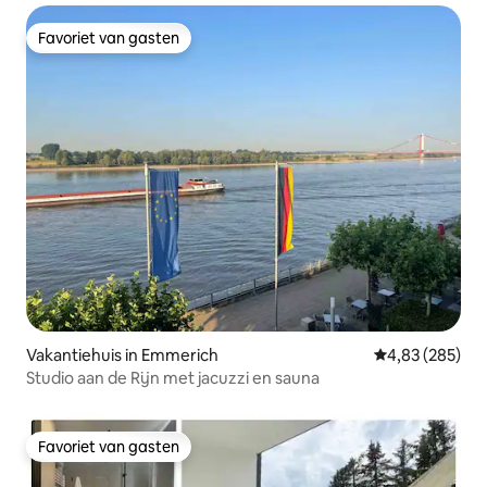
Favoriet van gasten
Favoriet van gasten
Vakantiehuis in Emmerich
Gemiddelde beo
4,83 (285)
Studio aan de Rijn met jacuzzi en sauna
Favoriet van gasten
Favoriet van gasten