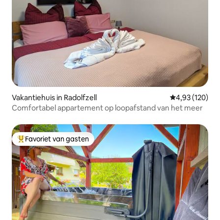
Vakantiehuis in Radolfzell
Gemiddelde beo
4,93 (120)
Comfortabel appartement op loopafstand van het meer
Favoriet van gasten
Topfavoriet van gasten