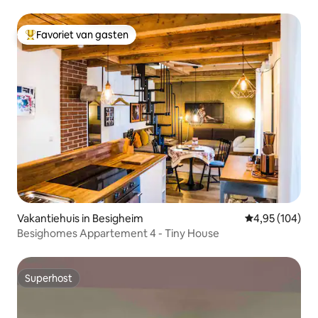
Favoriet van gasten
Topfavoriet van gasten
Vakantiehuis in Besigheim
Gemiddelde beo
4,95 (104)
Besighomes Appartement 4 - Tiny House
Superhost
Superhost