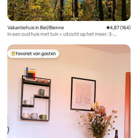
Vakantiehuis in Biel/Bienne
Gemiddelde beo
4,87 (164)
In een oud huis met tuin + uitzicht op het meer: 3-
kamerappartement.
Favoriet van gasten
Topfavoriet van gasten