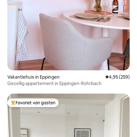
Vakantiehuis in Eppingen
Gemiddelde beo
4,95 (259)
Gezellig appartement in Eppingen-Rohrbach
Favoriet van gasten
Topfavoriet van gasten