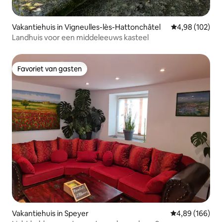
Vakantiehuis in Vigneulles-lès-Hattonchâtel
Gemiddelde beo
4,98 (102)
Landhuis voor een middeleeuws kasteel
Favoriet van gasten
Favoriet van gasten
Vakantiehuis in Speyer
Gemiddelde beo
4,89 (166)