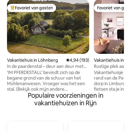
Favoriet van gasten
Favoriet van gas
Topfavoriet van gasten
Favoriet van gas
Vakantiehuis in Löhnberg
Gemiddelde beoordeling van 4,94
4,94 (193)
Vakantiehuis in Me
In de paardenstal – deur aan deur met
Rustige plek aan 
kip en paard
natuur
'IM PFERDESTALL' bevindt zich op de
Vakantiehuisje Op
begane grond van de schuur van het
rand van de Peel in Merselo, een kle
Mühlenanwesen. Vroeger was het een
dorp in Limburg. 
stal. (Bekijk ook mijn andere
fietsen sta je in 
Populaire voorzieningen in
appartement 'Scheunen-Loft'.) De
waar je onder ande
kamer heeft lage plafonds en kleine
supermarkten, win
vakantiehuizen in Rijn
vensters met spijlen. De kamer is
Ben je op zoek na
geschikt voor mensen die op zoek zijn
zit je bij vakanti
naar een meer grotachtig, gezellig
helemaal goed. He
toevluchtsoord. Door de kachel en de
namelijk aan de b
koude vloer is het appartement niet
eindeloos kunt wa