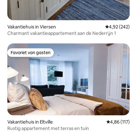
Vakantiehuis in Viersen
Gemiddelde beo
4,92 (242)
Charmant vakantieappartement aan de Nederrijn 1
Favoriet van gasten
Favoriet van gasten
Vakantiehuis in Eltville
Gemiddelde beo
4,86 (117)
Rustig appartement met terras en tuin