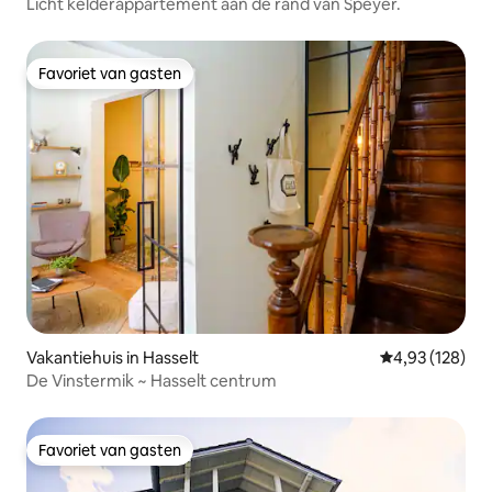
Licht kelderappartement aan de rand van Speyer.
Favoriet van gasten
Favoriet van gasten
Vakantiehuis in Hasselt
Gemiddelde beo
4,93 (128)
De Vinstermik ~ Hasselt centrum
Favoriet van gasten
Favoriet van gasten