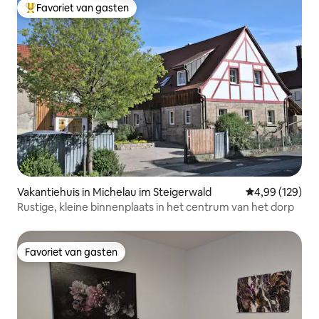
Favoriet van gasten
Topfavoriet van gasten
Vakantiehuis in Michelau im Steigerwald
Gemiddelde beo
4,99 (129)
Rustige, kleine binnenplaats in het centrum van het dorp
Favoriet van gasten
Favoriet van gasten