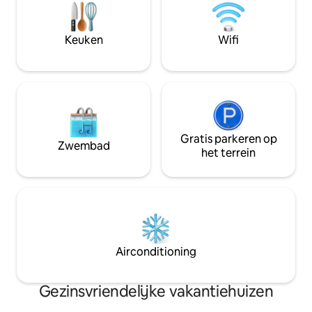
geschikt voor kleine kinderen. In het
mountainbiken en 
koude seizoen kan het nodig zijn om bij
Vakantiehuisje Op
te verwarmen met de kachel. Zie
2 p. (max. 4 p.)
Keuken
Wifi
hieronder.
Gratis parkeren op
Zwembad
het terrein
Airconditioning
Gezinsvriendelijke vakantiehuizen