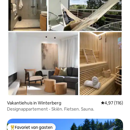
Vakantiehuis in Winterberg
Gemiddelde beo
4,97 (116)
Designappartement - Skiën. Fietsen. Sauna.
Favoriet van gasten
Topfavoriet van gasten