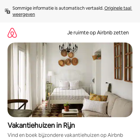
Ga
Sommige informatie is automatisch vertaald. 
Originele taal 
direct
weergeven
naar
inhoud
Je ruimte op Airbnb zetten
Vakantiehuizen in Rijn
Vind en boek bijzondere vakantiehuizen op Airbnb