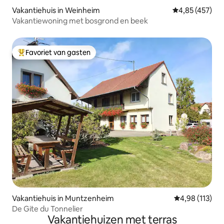
Vakantiehuis in Weinheim
Gemiddelde beo
4,85 (457)
Vakantiewoning met bosgrond en beek
Favoriet van gasten
Topfavoriet van gasten
Vakantiehuis in Muntzenheim
Gemiddelde beo
4,98 (113)
De Gite du Tonnelier
Vakantiehuizen met terras