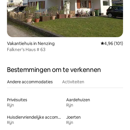
Vakantiehuis in Nenzing
Gemiddelde beo
4,96 (101)
Falkner's Haus # 63
Bestemmingen om te verkennen
Andere accommodaties
Activiteiten
Privésuites
Aardehuizen
Rijn
Rijn
Huisdiervriendelijke accommodaties
Joerten
Rijn
Rijn