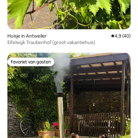
Huisje in Antweiler
Gemiddelde b
4,9 (40)
Eifelwijk Traubenhof (groot vakantiehuis)
Favoriet van gasten
Favoriet van gasten