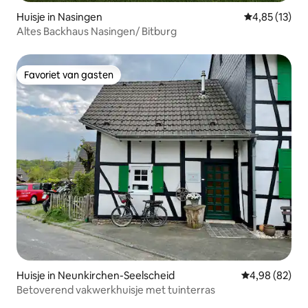
Huisje in Nasingen
Gemiddelde be
4,85 (13)
Altes Backhaus Nasingen/ Bitburg
Favoriet van gasten
Favoriet van gasten
Huisje in Neunkirchen-Seelscheid
Gemiddelde be
4,98 (82)
Betoverend vakwerkhuisje met tuinterras