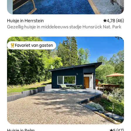
Huisje in Herrstein
Gemiddelde be
4,78 (46)
Gezellig huisje in middeleeuws stadje Hunsrück Nat. Park
Favoriet van gasten
Topfavoriet van gasten
Huisje in Pelm
Gemiddelde
5 (47)