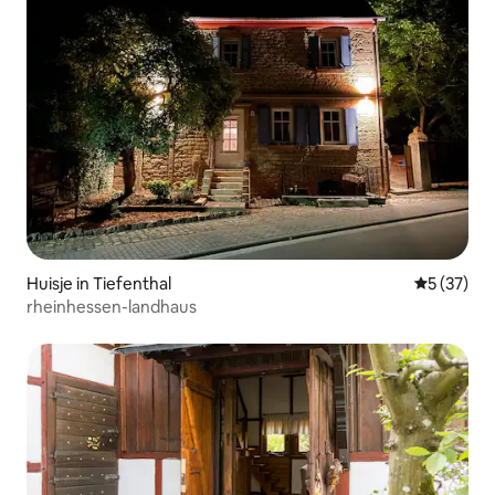
Huisje in Tiefenthal
Gemiddelde
5 (37)
rheinhessen-landhaus