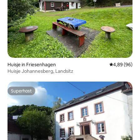
Huisje in Friesenhagen
Gemiddelde be
4,89 (96)
Huisje Johannesberg, Landsitz
Superhost
Superhost