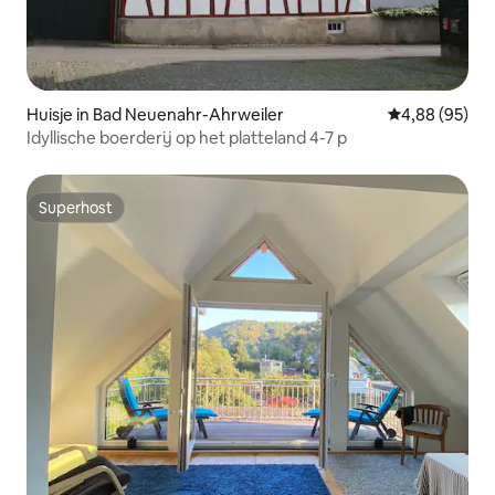
Huisje in Bad Neuenahr-Ahrweiler
Gemiddelde be
4,88 (95)
Idyllische boerderij op het platteland 4-7 p
Superhost
Superhost