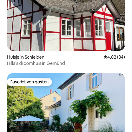
Huisje in Schleiden
Gemiddelde be
4,82 (34)
Hilla's droomhuis in Gemünd
Favoriet van gasten
Favoriet van gasten