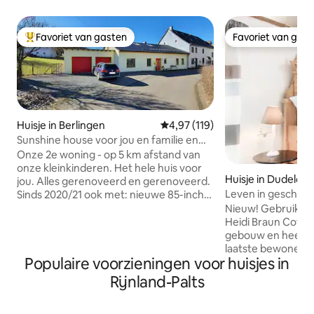
Favoriet van gasten
Favoriet van gas
Topfavoriet van gasten
Favoriet van gas
Huisje in Berlingen
Gemiddelde beoordeling van 4,97
4,97 (119)
Sunshine house voor jou en familie en
vrienden
Onze 2e woning - op 5 km afstand van
onze kleinkinderen. Het hele huis voor
Huisje in Dudeldor
jou. Alles gerenoveerd en gerenoveerd.
Leven in geschiede
Sinds 2020/21 ook met: nieuwe 85-inch
Cottage
tv, een geweldige soundbar, nieuwe
Nieuw! Gebruik v
open haard - en een 11Kw/ h EV-
Heidi Braun Cottag
oplaadstation. Vakantie in de Vulkaneifel
gebouw en heeft 
- op 12 minuten rijden van de A1, geen
laatste bewoner di
Populaire voorzieningen voor huisjes in
"doorgaand verkeer" en super rustig. 10
jaar woont voor 
minuten om Gerolstein te bereiken en
renovatie (uitsteke
Rijnland-Palts
toch zo centraal dat er tal van
Baukultur Prize). 
wandelmogelijkheden zijn. En je bent in
gezellige huisje h