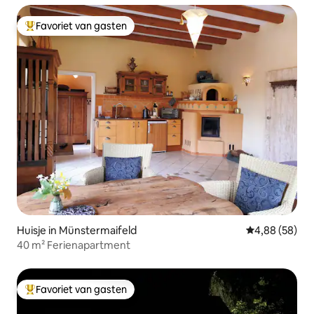
Favoriet van gasten
Topfavoriet van gasten
Huisje in Münstermaifeld
Gemiddelde be
4,88 (58)
40 m² Ferienapartment
Favoriet van gasten
Topfavoriet van gasten