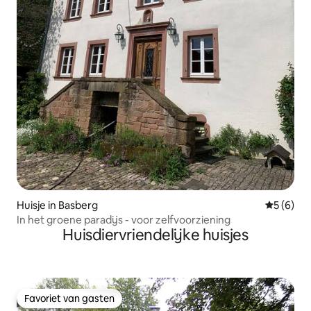
Huisje in Basberg
Gemiddeld
5 (6)
In het groene paradijs - voor zelfvoorziening
Huisdiervriendelijke huisjes
Favoriet van gasten
Favoriet van gasten