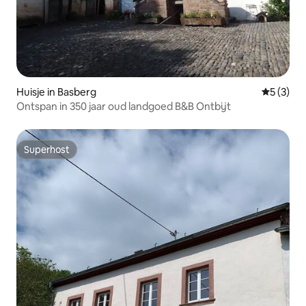
Huisje in Basberg
Gemiddeld
5 (3)
Ontspan in 350 jaar oud landgoed B&B Ontbijt
Superhost
Superhost