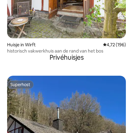
Huisje in Wirft
Gemiddelde beo
4,72 (196)
historisch vakwerkhuis aan de rand van het bos
Privéhuisjes
Superhost
Superhost