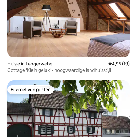
Huisje in Langerwehe
Gemiddelde be
4,95 (19)
Cottage 'Klein geluk' - hoogwaardige landhuisstijl
Favoriet van gasten
Favoriet van gasten