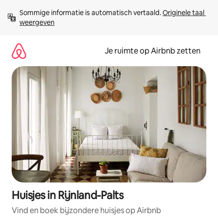
Ga
Sommige informatie is automatisch vertaald. 
Originele taal 
direct
weergeven
naar
inhoud
Je ruimte op Airbnb zetten
Huisjes in Rijnland-Palts
Vind en boek bijzondere huisjes op Airbnb