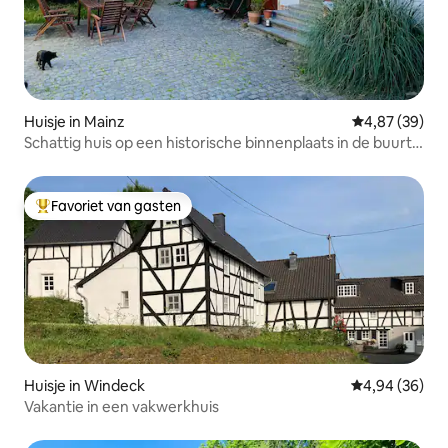
Huisje in Mainz
Gemiddelde be
4,87 (39)
Schattig huis op een historische binnenplaats in de buurt
van de universiteit
Favoriet van gasten
Topfavoriet van gasten
Huisje in Windeck
Gemiddelde be
4,94 (36)
Vakantie in een vakwerkhuis