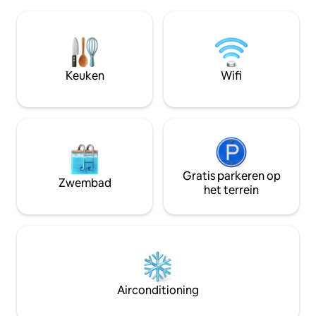
45 minuten in Koblenz of in 30 minuten
voor uw vakantie o
in de Moezelvallei
gelegen in het mi
middeleeuwse do
tegenover het kast
Pure gezelligheid
en moderne keuk
Keuken
Wifi
Gratis parkeren op
Zwembad
het terrein
Airconditioning