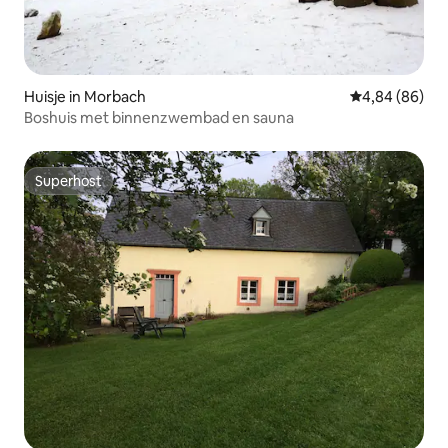
Huisje in Morbach
Gemiddelde be
4,84 (86)
Boshuis met binnenzwembad en sauna
Superhost
Superhost