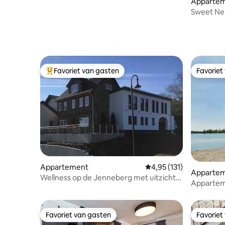
Apparte
Sweet Nel
privésau
Favoriet van gasten
Favoriet
Topfavoriet van gasten
Favoriet
Appartement
Gemiddelde beoordeling
4,95 (131)
Apparte
Wellness op de Jenneberg met uitzicht
Appartem
op Keulen/Bonn
wijngaar
Favoriet van gasten
Favoriet
Favoriet van gasten
Favoriet