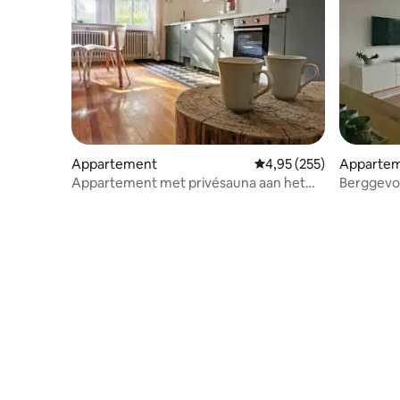
Appartement
Gemiddelde beoordeling 
4,95 (255)
Apparte
Appartement met privésauna aan het
Berggevoe
droompad
Moezel