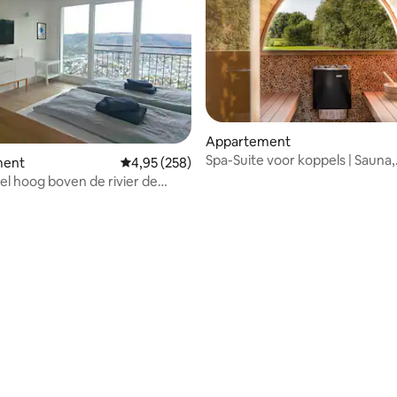
Appartement
Spa-Suite voor koppels | Sauna,
van 4,95 uit 5, 255 recensies
ment
Gemiddelde beoordeling van 4,95 uit 5, 258 r
4,95 (258)
Whirlpool, Bostalsee
l hoog boven de rivier de