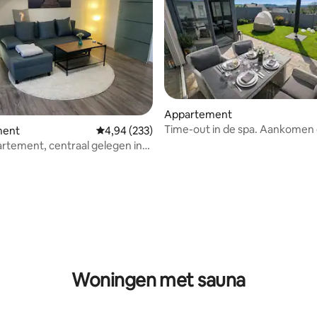
 van 4,78 uit 5, 110 recensies
Appartement
Time-out in de spa. Aankomen
ment
Gemiddelde beoordeling van 4,94 uit 5, 233 r
4,94 (233)
ontspannen
rtement, centraal gelegen in
Woningen met sauna