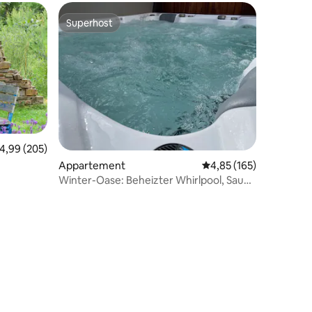
Superhost
Superhost
emiddelde beoordeling van 4,99 uit 5, 205 recensies
4,99 (205)
Appartement
Gemiddelde beoordeling
4,85 (165)
Winter-Oase: Beheizter Whirlpool, Sauna
& Kamin