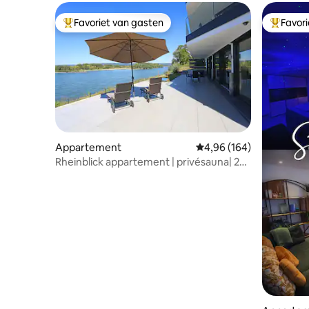
Favoriet van gasten
Favor
Topfavoriet van gasten
Topfavor
Appartement
Gemiddelde beoordeling 
4,96 (164)
Rheinblick appartement | privésauna| 2
SZ | 5 gasten