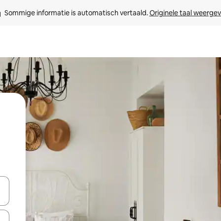
Sommige informatie is automatisch vertaald. 
Originele taal weerge
t
een keuze met je de pijltjestoetsen omhoog en omlaag, óf door te tik