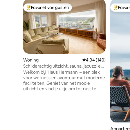
Favoriet van gasten
Favor
Topfavoriet van gasten
Topfavor
Woning
Gemiddelde beoordeling 
4,94 (140)
Schilderachtig uitzicht, sauna, jacuzzi en
fitnessruimte
Welkom bij 'Haus Hermann' – een plek
voor wellness en avontuur met moderne
faciliteiten. Geniet van het mooie
uitzicht en vind je uitje om tot rust te
komen en te ontspannen in ons officieel
gecertificeerde 5-sterren vakantiehuis.
Het huis werd in 1964 gebouwd door
onze grootouders en werd in 2023
aanzienlijk gerenoveerd. De
hoogtepunten zijn: sauna, jacuzzi,
fitnessruimte, gasbarbecue, diverse
Apparte