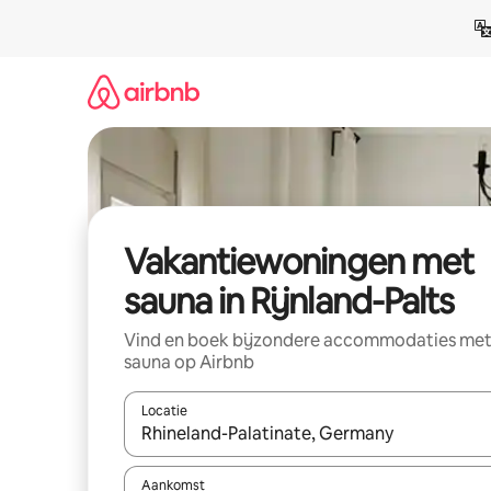
Ga
direct
naar
inhoud
Vakantiewoningen met
sauna in Rijnland-Palts
Vind en boek bijzondere accommodaties me
sauna op Airbnb
Locatie
Wanneer er suggesties beschikbaar zijn, maak je 
Aankomst