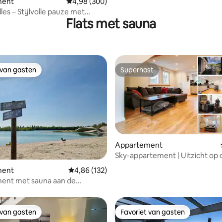
ment
Gemiddelde beoordeling van 4,98 uit 5, 300 r
4,98 (300)
les – Stijlvolle pauze met
Flats met sauna
na
 van gasten
Superhost
 van gasten
Superhost
Appartement
Sky-appartement | Uitzicht op
 van 4,95 uit 5, 131 recensies
| Balkon | Sauna | tv
ment
Gemiddelde beoordeling van 4,86 uit 5, 132 r
4,86 (132)
ent met sauna aan de
d | Rijn en zwemmeren
 van gasten
Favoriet van gasten
 van gasten
Favoriet van gasten