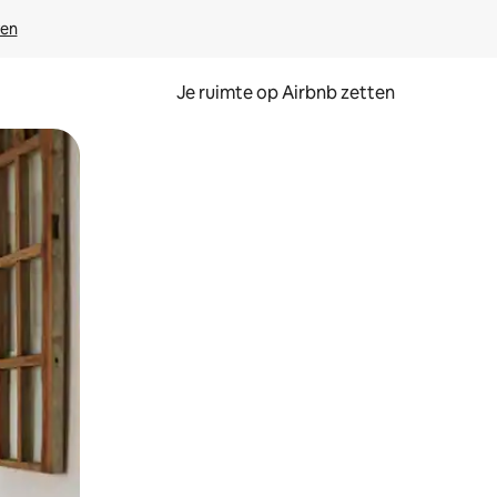
ven
Je ruimte op Airbnb zetten
ken of swipen.