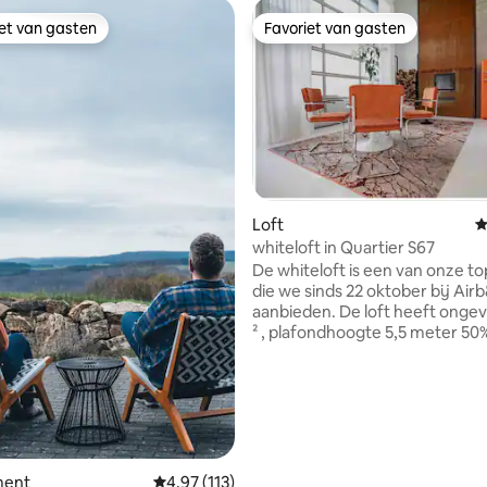
iet van gasten
Favoriet van gasten
iet van gasten
Favoriet van gasten
van 4,94 uit 5, 140 recensies
Loft
G
whiteloft in Quartier S67
De whiteloft is een van onze to
die we sinds 22 oktober bij Air
aanbieden. De loft heeft onge
² , plafondhoogte 5,5 meter 50% van het
gebied is ontworpen voor well
wonen. Ligbad,ligbed, 2pers
slakkendouche en Echte houtkachels
laten niets te wensen over. In
kan een poort van 5x4 meter 
geopend waardoor de onderste
cabriolet is. De grote kitchenet
ment
Gemiddelde beoordeling van 4,97 uit 5, 113 
4,97 (113)