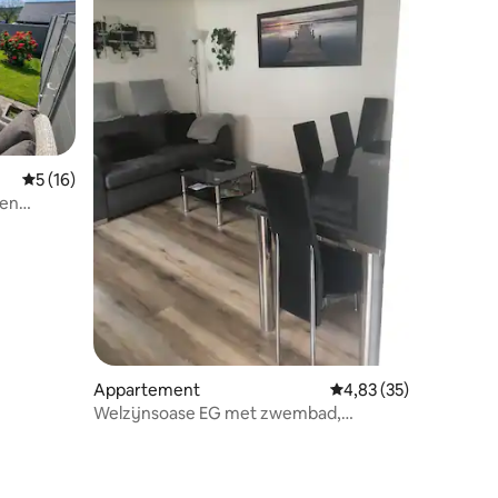
Gemiddelde beoordeling van 5 uit 5, 16 recensies
5 (16)
 en
ecensies
Appartement
Gemiddelde beoordelin
4,83 (35)
Welzijnsoase EG met zwembad,
fitnessruimte, sauna