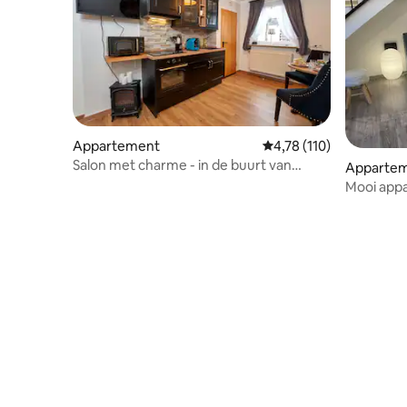
Appartement
Gemiddelde beoordeling
4,78 (110)
Salon met charme - in de buurt van
Apparte
meer, kasteel, 1-2 personen
Mooi appa
Saarland