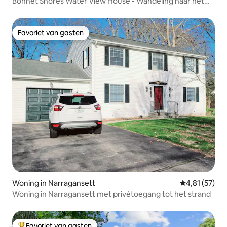
Bonnet Shores Water View House - Wandeling naar het
strand met airco
Favoriet van gasten
Favoriet van gasten
Woning in Narragansett
Gemiddelde be
4,81 (57)
Woning in Narragansett met privétoegang tot het strand
Favoriet van gasten