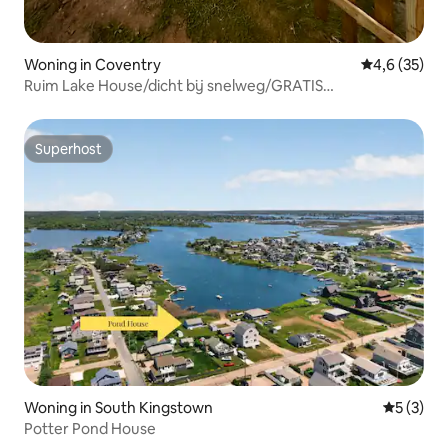
Woning in Coventry
Gemiddelde b
4,6 (35)
Ruim Lake House/dicht bij snelweg/GRATIS
PARKEERGELEGENHEID
Superhost
Superhost
Woning in South Kingstown
Gemiddeld
5 (3)
Potter Pond House