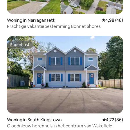
Woning in Narragansett
Gemiddelde be
4,98 (48)
Prachtige vakantiebestemming Bonnet Shores
Superhost
Superhost
Woning in South Kingstown
Gemiddelde be
4,72 (86)
Gloednieuw herenhuis in het centrum van Wakefield