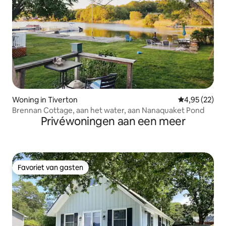
Woning in Tiverton
Gemiddelde be
4,95 (22)
Brennan Cottage, aan het water, aan Nanaquaket Pond
Privéwoningen aan een meer
Favoriet van gasten
Favoriet van gasten