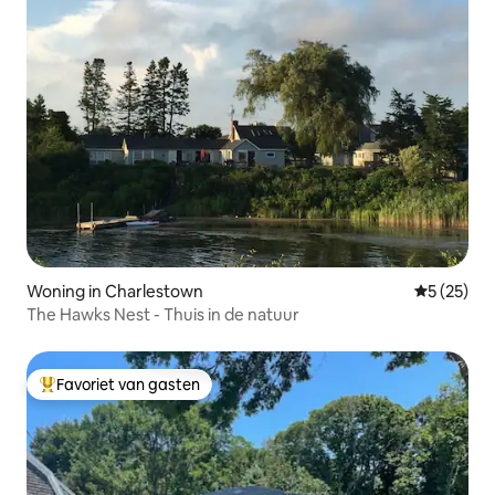
Woning in Charlestown
Gemiddelde
5 (25)
The Hawks Nest - Thuis in de natuur
Favoriet van gasten
Topfavoriet van gasten