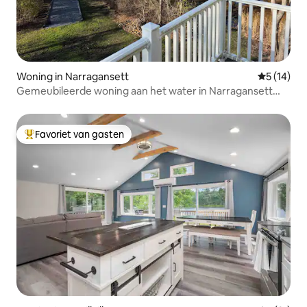
Woning in Narragansett
Gemiddelde
5 (14)
Gemeubileerde woning aan het water in Narragansett
met prachtig uitzicht
Favoriet van gasten
Topfavoriet van gasten