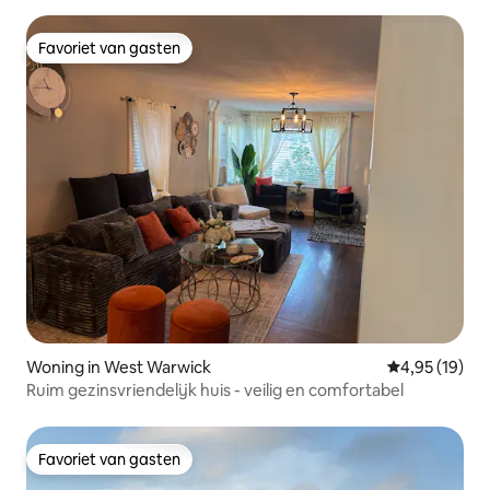
Favoriet van gasten
Favoriet van gasten
Woning in West Warwick
Gemiddelde be
4,95 (19)
Ruim gezinsvriendelijk huis - veilig en comfortabel
Favoriet van gasten
Favoriet van gasten