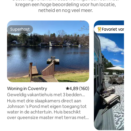
kregen een hoge beoordeling voor hun locatie,
netheid en nog veel meer.
Superhost
Favoriet van g
Superhost
Topfavoriet van 
Woning in Coventry
Gemiddelde beoordeling van 4,89
4,89 (160)
Geweldig vakantiehuis met 3 bedden
aan het meer. Geweldige locatie!
Huis met drie slaapkamers direct aan
Johnson 's Pond met eigen toegang tot
water in de achtertuin. Huis beschikt
over queensize master met terras met
uitzicht op de vijver. 2e slaapkamer
beschikt over een tweepersoonsbed