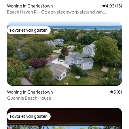
Woning in Charlestown
Gemiddelde be
4,93 (15)
Beach Haven RI - Op een steenworp afstand van
Charlestown Beach
Favoriet van gasten
Favoriet van gasten
Woning in Charlestown
Gemiddeld
5 (6)
Quonnie Beach House
Favoriet van gasten
Favoriet van gasten