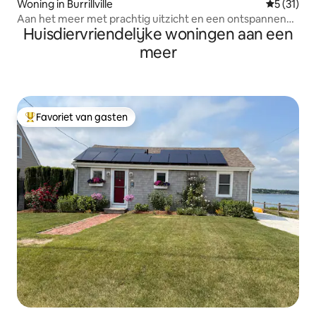
Woning in Burrillville
Gemiddelde
5 (31)
Aan het meer met prachtig uitzicht en een ontspannen
Huisdiervriendelijke woningen aan een
sfeer
meer
Favoriet van gasten
Topfavoriet van gasten