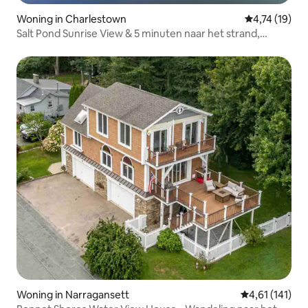
Woning in Charlestown
Gemiddelde be
4,74 (19)
Salt Pond Sunrise View & 5 minuten naar het strand,
geschikt voor 7 personen
Woning in Narragansett
Gemiddelde beo
4,61 (141)