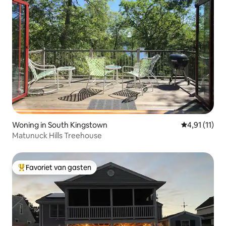
Woning in South Kingstown
Gemiddelde b
4,91 (11)
Matunuck Hills Treehouse
Favoriet van gasten
Topfavoriet van gasten