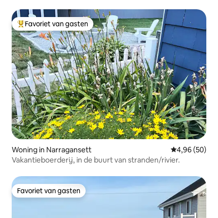
Favoriet van gasten
Topfavoriet van gasten
Woning in Narragansett
Gemiddelde be
4,96 (50)
Vakantieboerderij, in de buurt van stranden/rivier.
Favoriet van gasten
Favoriet van gasten