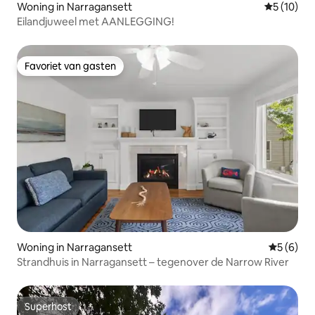
Woning in Narragansett
Gemiddelde
5 (10)
Eilandjuweel met AANLEGGING!
Favoriet van gasten
Favoriet van gasten
Woning in Narragansett
Gemiddeld
5 (6)
Strandhuis in Narragansett – tegenover de Narrow River
Superhost
Superhost