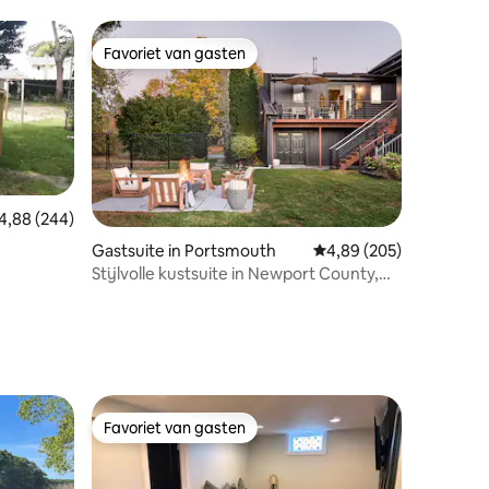
Favoriet van gasten
Favoriet van gasten
emiddelde beoordeling van 4,88 uit 5, 244 recensies
4,88 (244)
Gastsuite in Portsmouth
Gemiddelde beoordeling
4,89 (205)
Stijlvolle kustsuite in Newport County,
recensies
huisdiervriendelijk
Favoriet van gasten
Favoriet van gasten