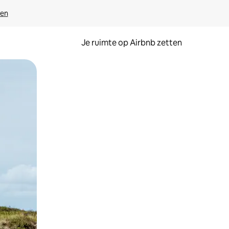
ven
Je ruimte op Airbnb zetten
ken of swipen.