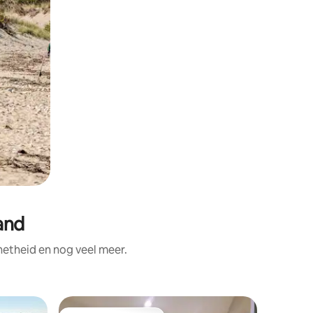
and
netheid en nog veel meer.
Gastsuit