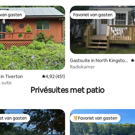
 van gasten
Favoriet van gasten
 van gasten
Favoriet van gasten
Gastsuite in North Kingstow
G
n
Radiokamer
van 4,98 uit 5, 304 recensies
 in Tiverton
Gemiddelde beoordeling van 4,92 uit 5, 451 
4,92 (451)
 suite
Privésuites met patio
iet van gasten
Favoriet van gasten
iet van gasten
Topfavoriet van gasten