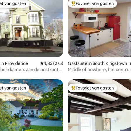
iet van gasten
Favoriet van gasten
iet van gasten
Topfavoriet van gasten
g van 4,91 uit 5, 11 recensies
 in Providence
Gemiddelde beoordeling van 4,83 uit 5, 275 r
4,83 (275)
Gastsuite in South Kingstown
ele kamers aan de oostkant in
Middle of nowhere, het centru
 van Brown/RISD
alles
iet van gasten
Favoriet van gasten
iet van gasten
Topfavoriet van gasten