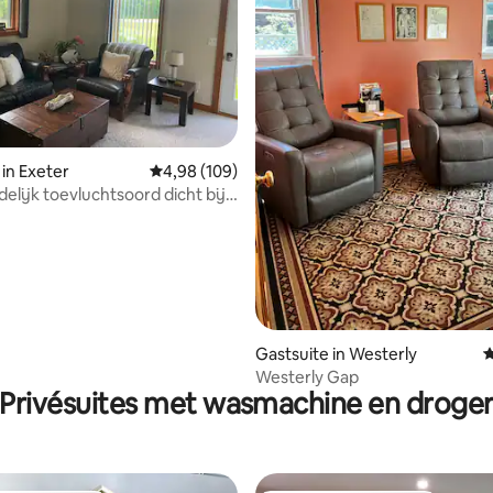
 van 4,97 uit 5, 66 recensies
 in Exeter
Gemiddelde beoordeling van 4,98 uit 5, 109 r
4,98 (109)
delijk toevluchtsoord dicht bij
en URI
Gastsuite in Westerly
G
Westerly Gap
Privésuites met wasmachine en droge