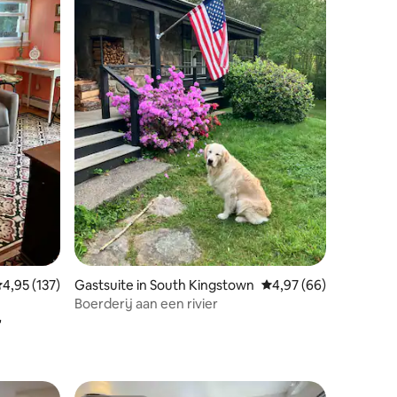
ecensies
emiddelde beoordeling van 4,95 uit 5, 137 recensies
4,95 (137)
Gastsuite in South Kingstown
Gemiddelde beoordelin
4,97 (66)
Boerderij aan een rivier
r