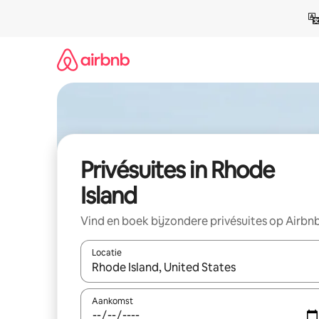
Ga
direct
naar
inhoud
Privésuites in Rhode
Island
Vind en boek bijzondere privésuites op Airbn
Locatie
Wanneer er suggesties beschikbaar zijn, maak je 
Aankomst