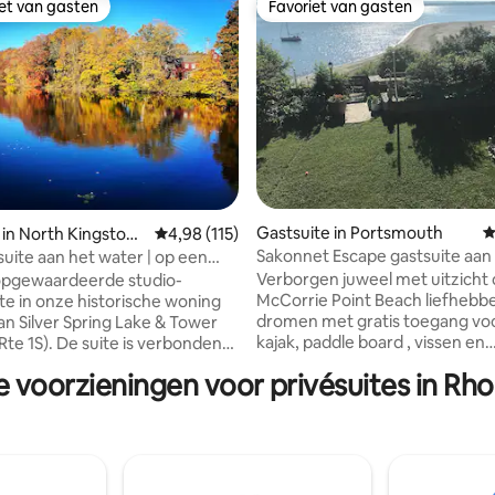
iet van gasten
Favoriet van gasten
iet van gasten
Favoriet van gasten
Gastsuite in Portsmouth
G
 in North Kingstow
Gemiddelde beoordeling van 4,98 uit 5, 115 r
4,98 (115)
van 4,92 uit 5, 201 recensies
Sakonnet Escape gastsuite aan
suite aan het water | op een
p afstand van het meer
Verborgen juweel met uitzicht
opgewaardeerde studio-
McCorrie Point Beach liefhebbers
te in onze historische woning
dromen met gratis toegang voo
an Silver Spring Lake & Tower
kajak, paddle board , vissen en
suite is verbonden
zwemmen . Rijd direct naar het
 aparte met
e voorzieningen voor privésuites in Rho
neem de 60 stappen van een p
ang op het dek (1 vlucht
aangelegde privétuin. Deze pri
r.
de begane grond biedt een pa
 de liefdevolle details voor
uitzicht op het Sakonnet. Het 
aaronder een vuurplaats + een
uitgeruste kitchenette, aparte
ice koffieruimte. Gooseneck
badkamer, queensize bed, smart tv.
 ligt aan de overkant van de