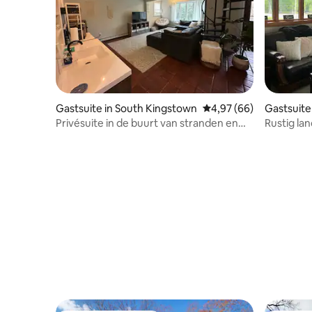
Gastsuite in South Kingstown
Gemiddelde beoordeling
4,97 (66)
Gastsuite
Privésuite in de buurt van stranden en
Rustig lan
URI - met een sauna!
stranden 