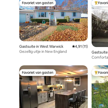
Favoriet van gasten
Favor
Favoriet van gasten
Topfavor
Gastsuite in West Warwick
Gemiddelde beoordelin
4,91 (11)
Gezellig uitje in New England
Gastsuite
Comfortab
de buurt
Favoriet van gasten
Favor
Favoriet van gasten
Topfavor