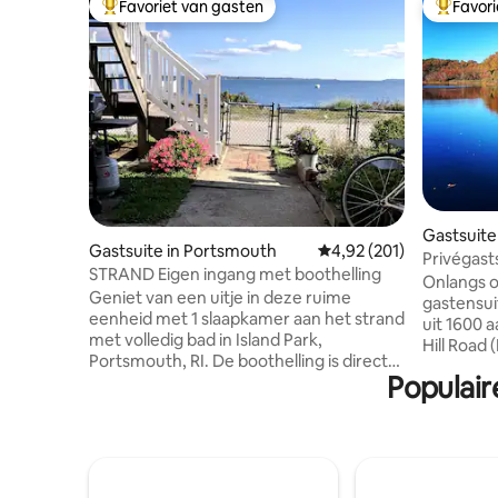
Favoriet van gasten
Favor
Topfavoriet van gasten
Topfavor
Gastsuite
Gastsuite in Portsmouth
Gemiddelde beoordeling 
4,92 (201)
n
Privégast
STRAND Eigen ingang met boothelling
steenwor
Onlangs 
Geniet van een uitje in deze ruime
gastensui
eenheid met 1 slaapkamer aan het strand
uit 1600 a
met volledig bad in Island Park,
Hill Road (Rte 1S). De 
Portsmouth, RI. De boothelling is direct
met ons huis, maar is 100%
Populair
toegankelijk langs de accommodatie
eigen ing
voor je waterscooter, met parkeerplaats.
omhoog), oprit + toegang tot het mee
Loop naar lokale restaurants aan het
Geniet van
water/uitzicht langs Park Ave, barbecue
gasten, w
op je eigen grill of kook in je volledig
full-serv
uitgeruste keuken. De locatie ligt op 10
Vineyards