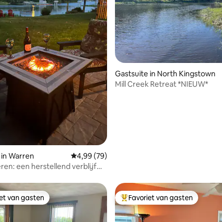
van 4,96 uit 5, 169 recensies
Gastsuite in North Kingstown
Mill Creek Retreat *NIEUW*
 in Warren
Gemiddelde beoordeling van 4,99 uit 5, 79 r
4,99 (79)
eren: een herstellend verblijf
vieroever
iet van gasten
Favoriet van gasten
iet van gasten
Topfavoriet van gasten