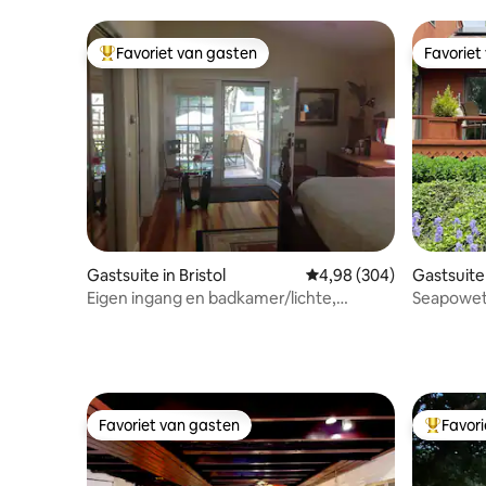
Favoriet van gasten
Favoriet
Topfavoriet van gasten
Favoriet
Gastsuite in Bristol
Gemiddelde beoordeling 
4,98 (304)
Gastsuite
Eigen ingang en badkamer/lichte,
Seapowet
vrolijke suite
Favoriet van gasten
Favor
Favoriet van gasten
Topfavor