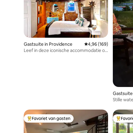
Gastsuite in Providence
Gemiddelde beoordeling 
4,96 (169)
Leef in deze iconische accommodatie op
de benedenverdieping van de East Side
Gastsuite
Stille wat
aan de ri
Favoriet van gasten
Favor
Topfavoriet van gasten
Topfavor