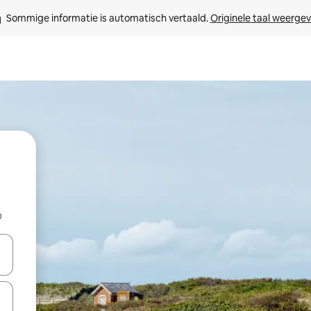
Sommige informatie is automatisch vertaald. 
Originele taal weerge
b
een keuze met je de pijltjestoetsen omhoog en omlaag, óf door te tik