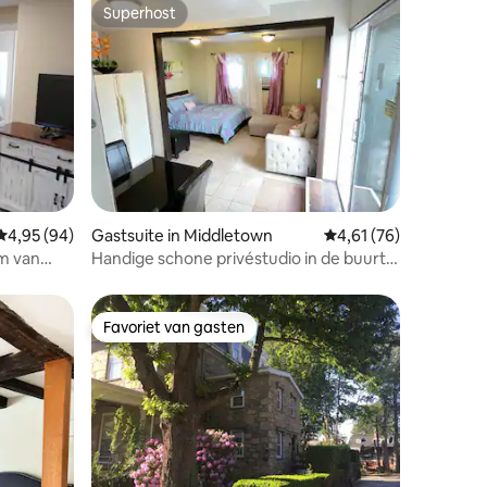
Superhost
Superhost
ecensies
Gemiddelde beoordeling van 4,95 uit 5, 94 recensies
4,95 (94)
Gastsuite in Middletown
Gemiddelde beoordelin
4,61 (76)
m van
Handige schone privéstudio in de buurt
van het strand Newport
Favoriet van gasten
Favoriet van gasten