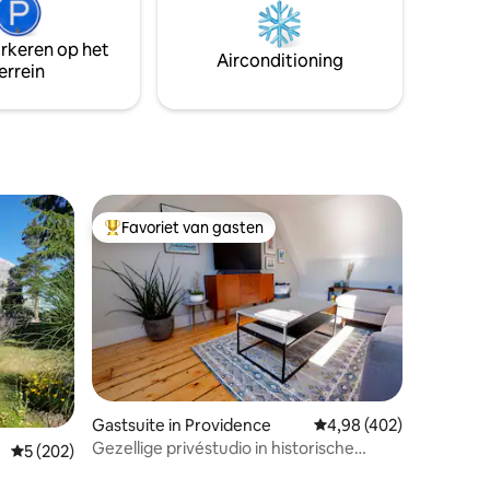
arkeren,
nddoeken
arkeren op het
ke rit
Airconditioning
errein
.
Favoriet van gasten
Topfavoriet van gasten
ecensies
Gastsuite in Providence
Gemiddelde beoordeling
4,98 (402)
Gezellige privéstudio in historische
Gemiddelde beoordeling van 5 uit 5, 202 recensies
5 (202)
woning aan de East Side