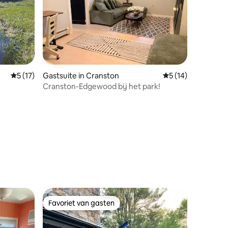
Gemiddelde beoordeling van 5 uit 5, 17 recensies
5 (17)
Gastsuite in Cranston
Gemiddelde beoorde
5 (14)
Cranston-Edgewood bij het park!
ecensies
Favoriet van gasten
Favoriet van gasten