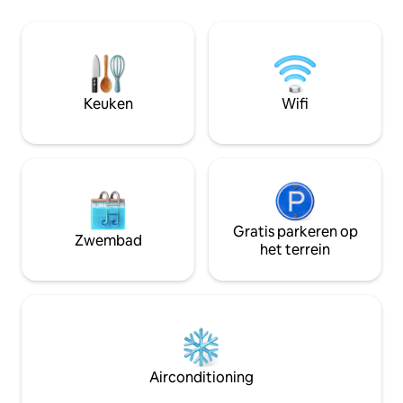
en een slaapbank,
maximaal drie gasten. Wij bieden
tv, keuken met b
fitnessruimte, ga
locatie, dicht bij
restaurants. Ik heet u graag van harte
Keuken
Wifi
welkom!
Gratis parkeren op
Zwembad
het terrein
Airconditioning