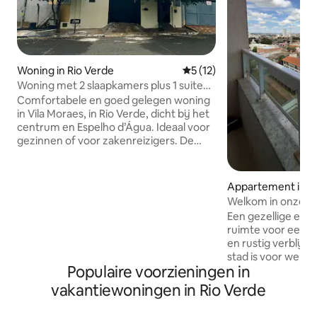
Woning in Rio Verde
Gemiddelde beoordeling van 
5 (12)
Woning met 2 slaapkamers plus 1 suite
en een eethoek
Comfortabele en goed gelegen woning
in Vila Moraes, in Rio Verde, dicht bij het
centrum en Espelho d’Água. Ideaal voor
gezinnen of voor zakenreizigers. De
accommodatie biedt plaats aan
maximaal 7 gasten en heeft 3
slaapkamers (waarvan 1 een suite),
Appartement in R
waardoor je tijdens je verblijf kunt
Welkom in onze lof
genieten van comfort en privacy. Het
Een gezellige en 
huis heeft wifi, airconditioning, tv met
ruimte voor een c
streaming, een uitgeruste keuken, een
en rustig verblijf. Ideaal voor wie in de
garage en een barbecue, waardoor het
stad is voor werk 
praktisch is en een aangename
Populaire voorzieningen in
bezienswaardighed
omgeving biedt om uit te rusten of te
gewoon even wil uitruste
vakantiewoningen in Rio Verde
genieten van leuke momenten.
ingericht en ontwo
laten voelen, met