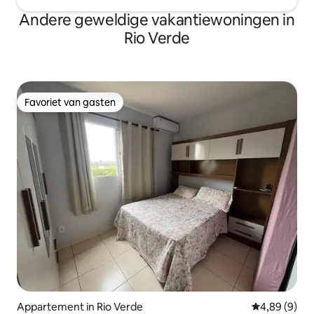
Andere geweldige vakantiewoningen in
Rio Verde
Favoriet van gasten
Favoriet van gasten
Appartement in Rio Verde
Gemiddelde b
4,89 (9)