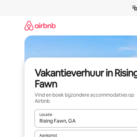
Ga
direct
naar
inhoud
Vakantieverhuur in Risin
Fawn
Vind en boek bijzondere accommodaties op
Airbnb
Locatie
Wanneer er suggesties beschikbaar zijn, maak je 
Aankomst