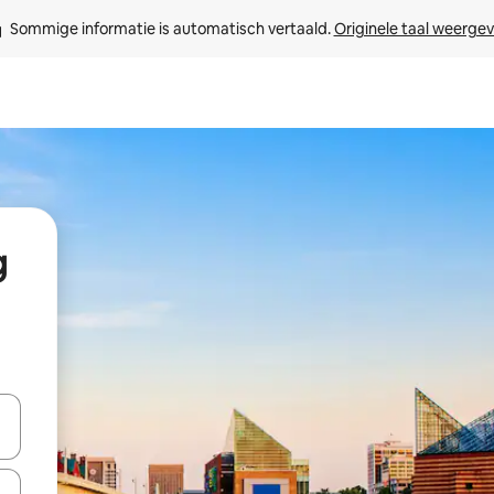
Sommige informatie is automatisch vertaald. 
Originele taal weerge
g
een keuze met je de pijltjestoetsen omhoog en omlaag, óf door te tik