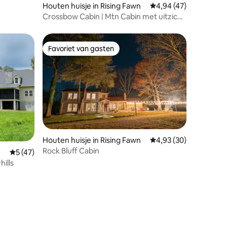
Houten huisje in Rising Fawn
Gemiddelde beoordelin
4,94 (47)
Crossbow Cabin | Mtn Cabin met uitzicht
| 10 slaapplaatsen
Favoriet van gasten
Favoriet van gasten
ecensies
Houten huisje in Rising Fawn
Gemiddelde beoordelin
4,93 (30)
Rock Bluff Cabin
Gemiddelde beoordeling van 5 uit 5, 47 recensies
5 (47)
ills