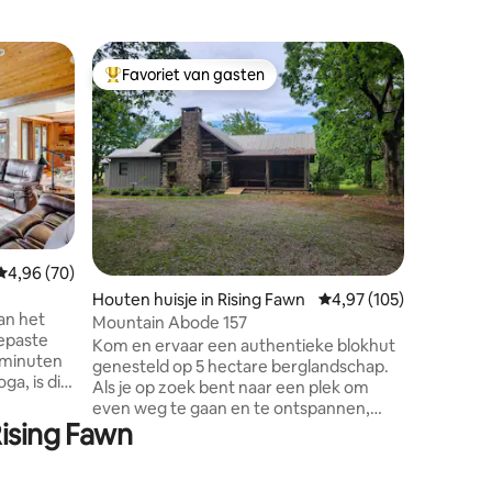
Boomhut 
Favoriet van gasten
Favor
Topfavoriet van gasten
Topfavo
Whippoor
“Ontsnap,
verhaal”
Whippoorw
gezinsvr
boomtopp
Chattano
kamerhog
zonsopga
ecensies
Gemiddelde beoordeling van 4,96 uit 5, 70 recensies
4,96 (70)
buitenhaa
Houten huisje in Rising Fawn
Gemiddelde beoordeling
4,97 (105)
avonden 
an het
naar nac
Mountain Abode 157
gepaste
Alexa vo
Kom en ervaar een authentieke blokhut
Slaap in
genesteld op 5 hectare berglandschap.
a, is dit
Suite, ui
Als je op zoek bent naar een plek om
en voor
Schrijf j
even weg te gaan en te ontspannen,
stad
Retreat.
Rising Fawn
maar toch op rijafstand van lokale
e
bezienswaardigheden,dan heb je de
t rustige
juiste plek gevonden. Kom tot rust bij de
gevoel bij
vuurplaats, zit en kijk naar de