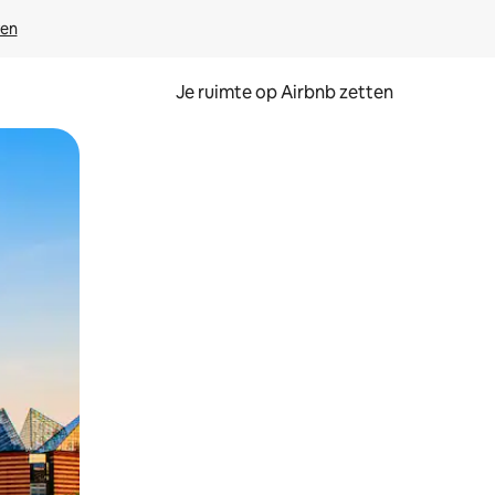
ven
Je ruimte op Airbnb zetten
ken of swipen.