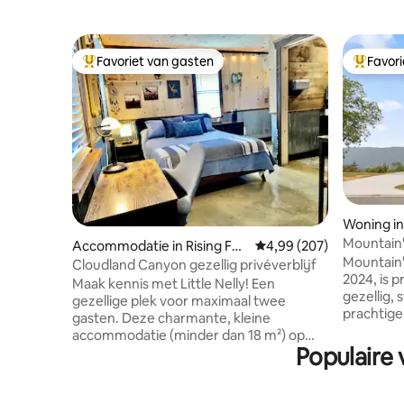
Favoriet van gasten
Favor
Topfavoriet van gasten
Topfavor
Woning in
Mountain
Accommodatie in Rising Fa
Gemiddelde beoordeling 
4,99 (207)
Mountain'
wn
Cloudland Canyon gezellig privéverblijf
2024, is p
Maak kennis met Little Nelly! Een
gezellig, 
gezellige plek voor maximaal twee
prachtige 
gasten. Deze charmante, kleine
net ver 
accommodatie (minder dan 18 m²) op
genieten 
Populaire 
Lookout Mountain biedt snelle toegang
rustig ber
tot wandel- en fietsmogelijkheden,
minuten 
watervallen, grotten, vismogelijkheden
Chattanoo
en paragliding. Cloudland Canyon op 5