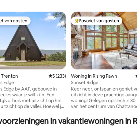
iet van gasten
Favoriet van gasten
iet van gasten
Topfavoriet van gasten
 Trenton
Gemiddelde beoordeling van 5 uit 5, 233 r
5 (233)
Woning in Rising Fawn
's Edge
Sunset Ridge
van 4,99 uit 5, 207 recensies
s Edge by AAF, gebouwd in
Keer neer, ontspan en geniet v
recies waar je wilt zijn! Een
uitzicht in deze prachtige aan
stijlvol huis met uitzicht op het
woning! Gelegen op slechts 30 minuten
uitzicht op de vallei. Hoewel je
van het centrum van Chattanoog
genoeg weg bent om te
de perfecte plek om te bezoek
van de voordelen van een
diegenen die de drukte van de 
voorzieningen in vakantiewoningen in 
gachtig uitje, ben je ook op 25
willen ontvluchten. Uitgebreid
van het centrum van
landschapsarchitectuur rond di
ga, TN, waar een overvloed
uitje geeft je snel een speciaal 