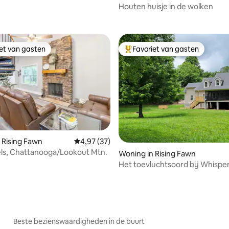
eling van 5 uit 5, 3 recensies
Houten huisje in de wolken
iet van gasten
Favoriet van gasten
iet van gasten
Topfavoriet van gasten
 Rising Fawn
Gemiddelde beoordeling van 4,97 uit 5, 37 r
4,97 (37)
ls, Chattanooga/Lookout Mtn.
ling van 5 uit 5, 21 recensies
Woning in Rising Fawn
Het toevluchtsoord bij Whisperh
Beste bezienswaardigheden in de buurt