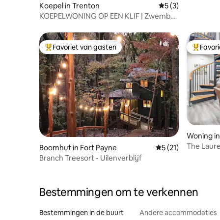
Koepel in Trenton
Gemiddelde beoord
5 (3)
KOEPELWONING OP EEN KLIF | Zwembad
| Hot tub | Uitzicht op de bergen
Favoriet van gasten
Favor
Topfavoriet van gasten
Topfavor
Woning in
The Laure
Boomhut in Fort Payne
Gemiddelde beoorde
5 (21)
Branch Treesort - Uilenverblijf
Bestemmingen om te verkennen
Bestemmingen in de buurt
Andere accommodaties