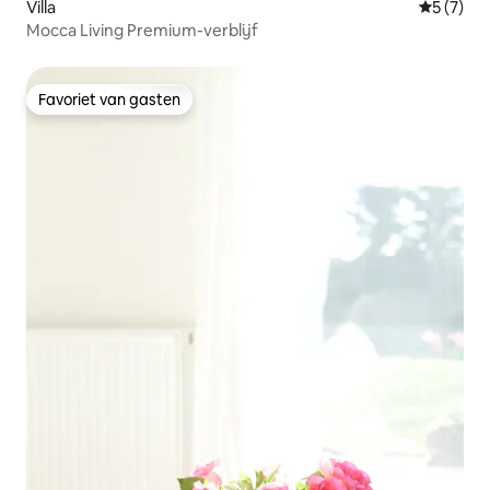
Villa
Gemiddeld
5 (7)
Mocca Living Premium-verblijf
Favoriet van gasten
Favoriet van gasten