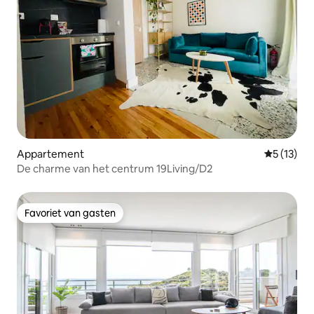
Appartement
Gemiddelde
5 (13)
De charme van het centrum 19Living/D2
Favoriet van gasten
Favoriet van gasten