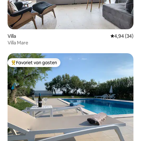
Villa
Gemiddelde be
4,94 (34)
Villa Mare
Favoriet van gasten
Topfavoriet van gasten