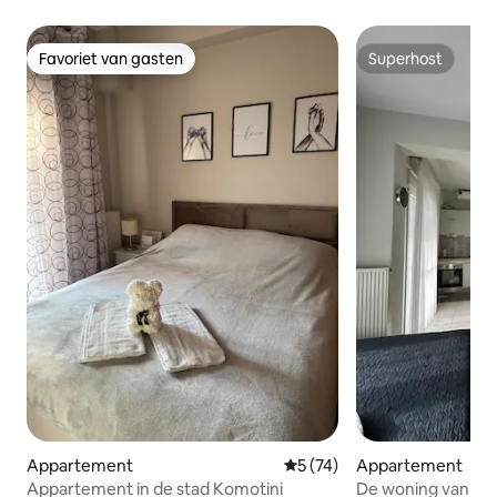
Favoriet van gasten
Superhost
Favoriet van gasten
Superhost
Appartement
Gemiddelde beoordeling van 
5 (74)
Appartement
Appartement in de stad Komotini
De woning van Vou