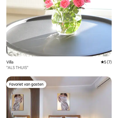
Villa
Gemiddeld
5 (7)
"ALS THUIS"
Favoriet van gasten
Favoriet van gasten