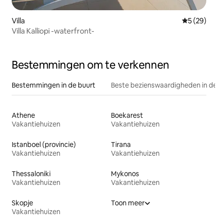
Villa
Gemiddelde
5 (29)
Villa Kalliopi -waterfront-
Bestemmingen om te verkennen
Bestemmingen in de buurt
Beste bezienswaardigheden in de
Athene
Boekarest
Vakantiehuizen
Vakantiehuizen
Istanboel (provincie)
Tirana
Vakantiehuizen
Vakantiehuizen
Thessaloniki
Mykonos
Vakantiehuizen
Vakantiehuizen
Skopje
Toon meer
Vakantiehuizen