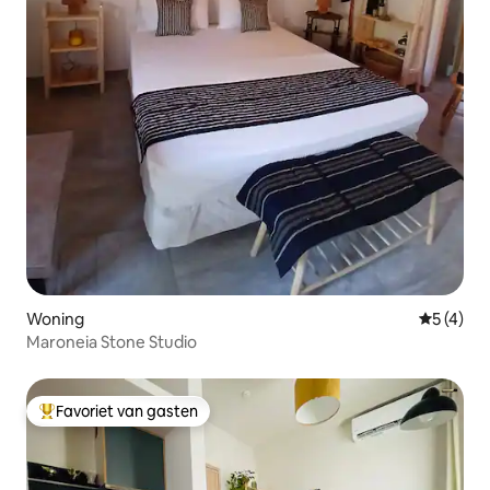
Woning
Gemiddeld
5 (4)
Maroneia Stone Studio
Favoriet van gasten
Topfavoriet van gasten