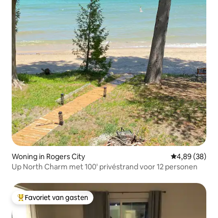
Woning in Rogers City
Gemiddelde be
4,89 (38)
Up North Charm met 100' privéstrand voor 12 personen
Favoriet van gasten
Topfavoriet van gasten