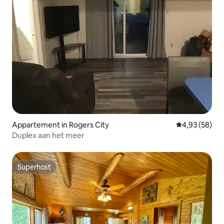
Appartement in Rogers City
Gemiddelde be
4,93 (58)
Duplex aan het meer
Superhost
Superhost