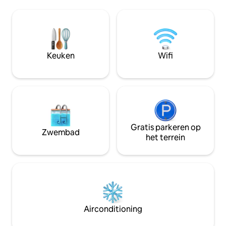
overdekte veranda
verdieping, toepasselijk het Eagles Nest
Talrijke activiteite
genoemd, die anders is dan alles wat je
appelboomgaard, f
ooit hebt gezien. Stap in de hottub en
quadrijden, snee
sauna en geniet van de geluiden van de
langlaufen, parken,
rivier of maak het gezellig bij het vuur
een bakkerij, rest
Keuken
Wifi
terwijl je naar de platenspeler luistert.
Mackinaw op slech
avontuur of onts
oever van Lake H
Gratis parkeren op
Zwembad
het terrein
Airconditioning