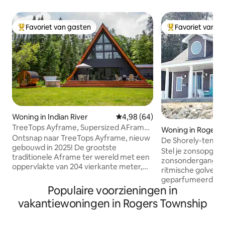
Favoriet van gasten
Favoriet van g
Topfavoriet van gasten
Topfavoriet van 
Woning in Indian River
Gemiddelde beoordeling van 4,9
4,98 (64)
TreeTops Ayframe, Supersized AFrame
Woning in Rogers 
aan de rivier w
Ontsnap naar TreeTops Ayframe, nieuw
De Shorely-tempel
gebouwd in 2025! De grootste
aan het strand!
Stel je zonsopgan
traditionele Aframe ter wereld met een
zonsondergangen,
oppervlakte van 204 vierkante meter,
ritmische golven, 
direct aan een van de mooiste rivieren
geparfumeerde de
met blauwe forel in Michigan, de Pigeon
Populaire voorzieningen in
huis ligt op een a
River. De woning ligt op 3 hectare met
loopafstand van d
vakantiewoningen in Rogers Township
een eigen schiereiland en beschikt over
Kenmerken: hoof
3 slaapkamers, 2 volledige badkamers en
eerste verdieping
een zwevende loft op de derde