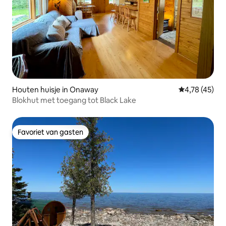
Houten huisje in Onaway
Gemiddelde be
4,78 (45)
Blokhut met toegang tot Black Lake
Favoriet van gasten
Favoriet van gasten