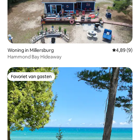
Woning in Millersburg
Gemiddelde b
4,89 (9)
Hammond Bay Hideaway
Favoriet van gasten
Favoriet van gasten