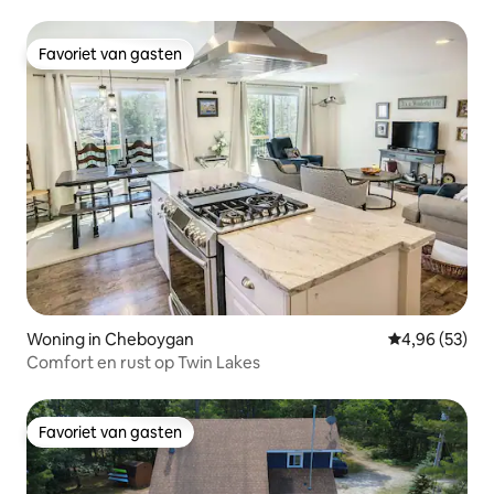
Favoriet van gasten
Favoriet van gasten
Woning in Cheboygan
Gemiddelde be
4,96 (53)
Comfort en rust op Twin Lakes
Favoriet van gasten
Favoriet van gasten