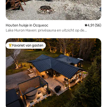
Houten huisje in Ocqueoc
Gemiddelde be
4,91 (56)
Lake Huron Haven: privésauna en uitzicht op de
zonsondergang
Favoriet van gasten
Topfavoriet van gasten