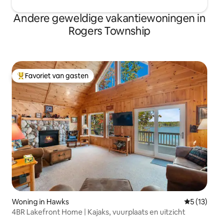
Andere geweldige vakantiewoningen in
Rogers Township
Favoriet van gasten
Topfavoriet van gasten
Woning in Hawks
Gemiddelde
5 (13)
4BR Lakefront Home | Kajaks, vuurplaats en uitzicht