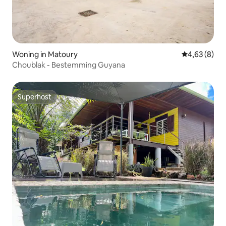
Woning in Matoury
Gemiddelde b
4,63 (8)
Choublak - Bestemming Guyana
Superhost
Superhost