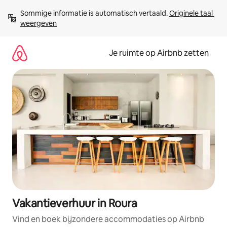
Ga
Sommige informatie is automatisch vertaald. 
Originele taal 
direct
weergeven
naar
inhoud
Je ruimte op Airbnb zetten
Vakantieverhuur in Roura
Vind en boek bijzondere accommodaties op Airbnb