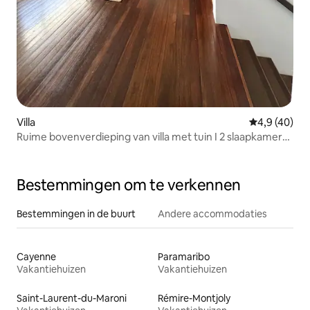
Villa
Gemiddelde b
4,9 (40)
Ruime bovenverdieping van villa met tuin I 2 slaapkamers I
2 badkamers
Bestemmingen om te verkennen
Bestemmingen in de buurt
Andere accommodaties
Cayenne
Paramaribo
Vakantiehuizen
Vakantiehuizen
Saint-Laurent-du-Maroni
Rémire-Montjoly