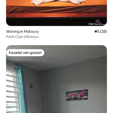
Woning in Matoury
Gemiddelde
5 (28)
Petit Coin d'Amour
Favoriet van gasten
Favoriet van gasten