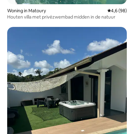
Woning in Matoury
Gemiddelde b
4,6 (98)
Houten villa met privézwembad midden in de natuur