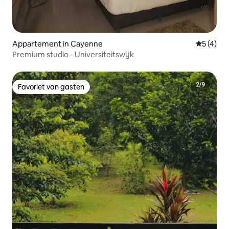
Appartement in Cayenne
Gemiddeld
5 (4)
Premium studio - Universiteitswijk
Favoriet van gasten
Favoriet van gasten