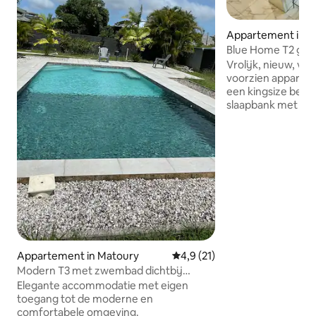
Appartement in M
Blue Home T2 gemeubileerde
huurwoning 3 ste
Vrolijk, nieuw, van
voorzien appartem
een kingsize bed 
slaapbank met 65 i
dorp, de luchthav
winkelcentrum op 
Rookterras met jac
personen en 2 par
Overnachting voor
nacht. Wekelijks o
dalende prijzen. 
uur / Uitchecken 11
uitchecken met sle
Respecteer de stil
wordt een boete v
Appartement in Matoury
Gemiddelde beoordeling van 4,
4,9 (21)
Modern T3 met zwembad dichtbij
Family Plaza
Elegante accommodatie met eigen
toegang tot de moderne en
comfortabele omgeving.