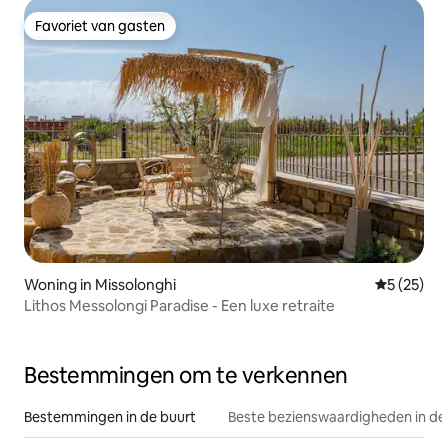
Favoriet van gasten
Favoriet van gasten
Woning in Missolonghi
Gemiddelde
5 (25)
Lithos Messolongi Paradise - Een luxe retraite
Bestemmingen om te verkennen
Bestemmingen in de buurt
Beste bezienswaardigheden in de