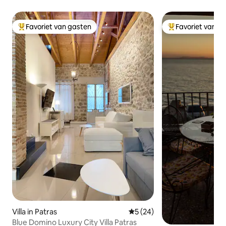
Favoriet van gasten
Favoriet van g
Topfavoriet van gasten
Topfavoriet van 
Villa in Patras
Gemiddelde beoordeling van 
5 (24)
Blue Domino Luxury City Villa Patras