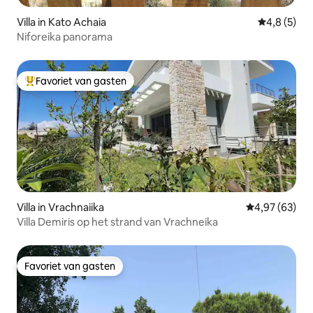
Villa in Kato Achaia
Gemiddelde 
4,8 (5)
Niforeika panorama
Favoriet van gasten
Topfavoriet van gasten
Villa in Vrachnaiika
Gemiddelde be
4,97 (63)
Villa Demiris op het strand van Vrachneika
Favoriet van gasten
Favoriet van gasten