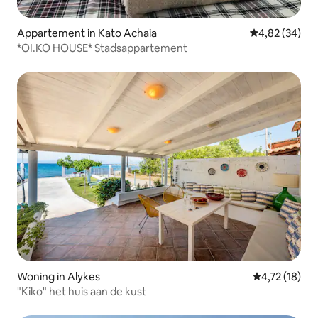
Appartement in Kato Achaia
Gemiddelde be
4,82 (34)
*OI.KO HOUSE* Stadsappartement
Woning in Alykes
Gemiddelde be
4,72 (18)
"Kiko" het huis aan de kust