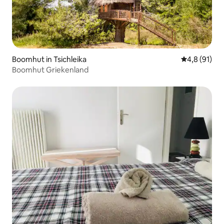
Boomhut in Tsichleika
Gemiddelde b
4,8 (91)
Boomhut Griekenland