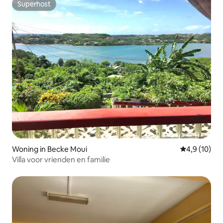
Superhost
Superhost
Woning in Becke Moui
Gemiddelde b
4,9 (10)
Villa voor vrienden en familie