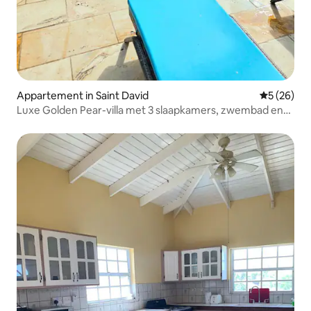
Appartement in Saint David
Gemiddelde
5 (26)
Luxe Golden Pear-villa met 3 slaapkamers, zwembad en
uitzicht op de oceaan