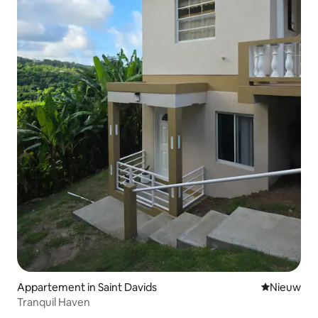
Appartement in Saint Davids
Nieuwe ac
Nieuw
Tranquil Haven