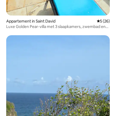
Appartement in Saint David
Gemiddelde
5 (26)
Luxe Golden Pear-villa met 3 slaapkamers, zwembad en
uitzicht op de oceaan