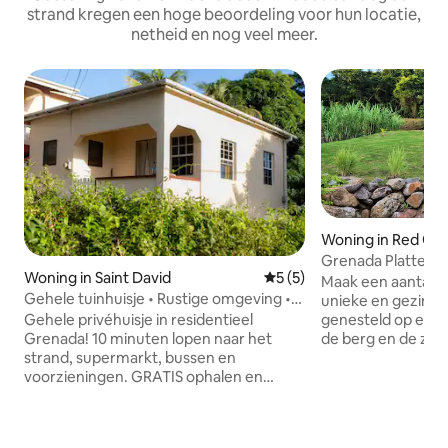
strand kregen een hoge beoordeling voor hun locatie,
netheid en nog veel meer.
Woning in Red Ga
Grenada Plattela
Woning in Saint David
Gemiddelde beoordeling van
5 (5)
Maak een aantal h
Gehele tuinhuisje • Rustige omgeving •
unieke en gezinsvr
GRATIS luchthaven
genesteld op een 
Gehele privéhuisje in residentieel
de berg en de zee
Grenada! 10 minuten lopen naar het
geniet van de fris
strand, supermarkt, bussen en
serene uitzicht. 
voorzieningen. GRATIS ophalen en
je de hele dag in 
afzetten op de luchthaven - perfecte
nachts genieten v
aankomstervaring! Rustige buurt, maar
sterrenhemel. Gen
op 20 minuten van Grand Anse en alle