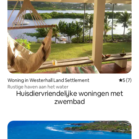
Woning in Westerhall Land Settlement
Gemiddeld
5 (7)
Rustige haven aan het water
Huisdiervriendelijke woningen met
zwembad