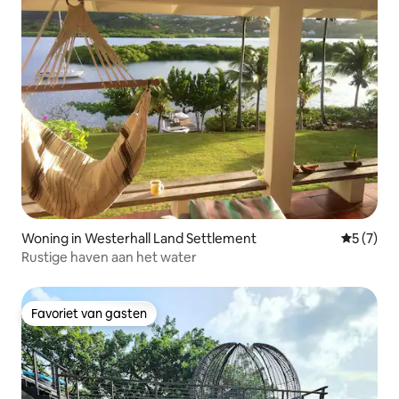
Woning in Westerhall Land Settlement
Gemiddeld
5 (7)
Rustige haven aan het water
Favoriet van gasten
Favoriet van gasten