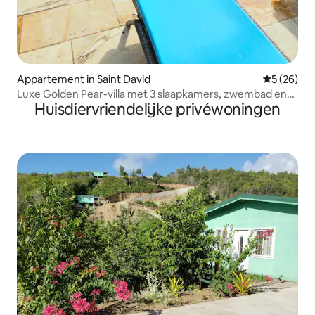
Appartement in Saint David
Gemiddelde
5 (26)
Luxe Golden Pear-villa met 3 slaapkamers, zwembad en
Huisdiervriendelijke privéwoningen
uitzicht op de oceaan