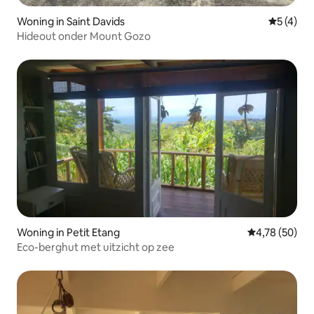
Woning in Saint Davids
Gemiddeld
5 (4)
Hideout onder Mount Gozo
Woning in Petit Etang
Gemiddelde be
4,78 (50)
Eco-berghut met uitzicht op zee