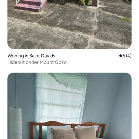
Woning in Saint Davids
Gemiddeld
5 (4)
Hideout onder Mount Gozo