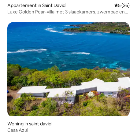
Appartement in Saint David
Gemiddelde
5 (26)
Luxe Golden Pear-villa met 3 slaapkamers, zwembad en
uitzicht op de oceaan
Woning in saint david
Casa Azul