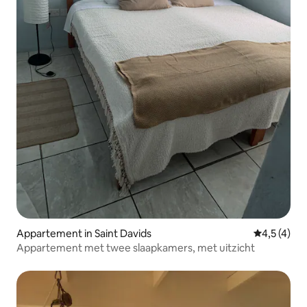
Appartement in Saint Davids
Gemiddelde 
4,5 (4)
Appartement met twee slaapkamers, met uitzicht