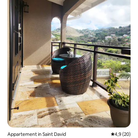
Appartement in Saint David
Gemiddelde b
4,9 (20)