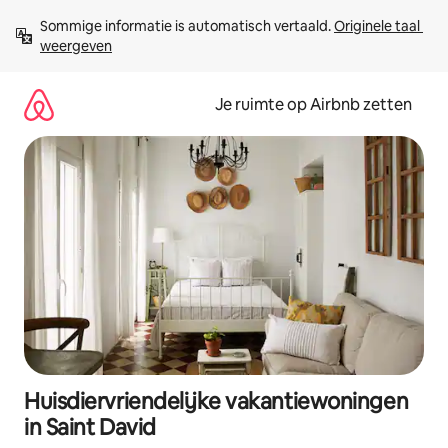
Ga
Sommige informatie is automatisch vertaald. 
Originele taal 
direct
weergeven
naar
inhoud
Je ruimte op Airbnb zetten
Huisdiervriendelijke vakantiewoningen
in Saint David