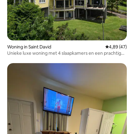
Woning in Saint David
Gemiddelde be
4,89 (47)
Unieke luxe woning met 4 slaapkamers en een prachtig
uitzicht op het water - Gratis wifi-