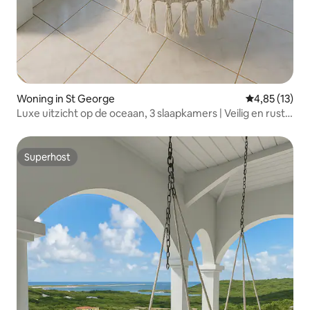
Woning in St George
Gemiddelde be
4,85 (13)
Luxe uitzicht op de oceaan, 3 slaapkamers | Veilig en rustig
| Dicht bij alles
Superhost
Superhost