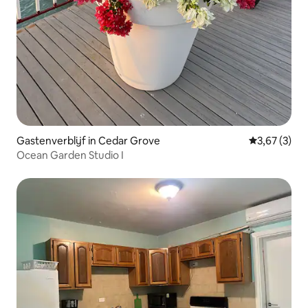
Gastenverblijf in Cedar Grove
Gemiddelde b
3,67 (3)
Ocean Garden Studio I