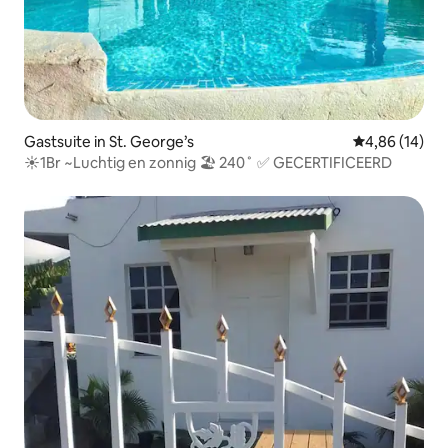
Gastsuite in St. George’s
Gemiddelde be
4,86 (14)
☀️1Br ~Luchtig en zonnig 🏖 240˚ ✅ GECERTIFICEERD