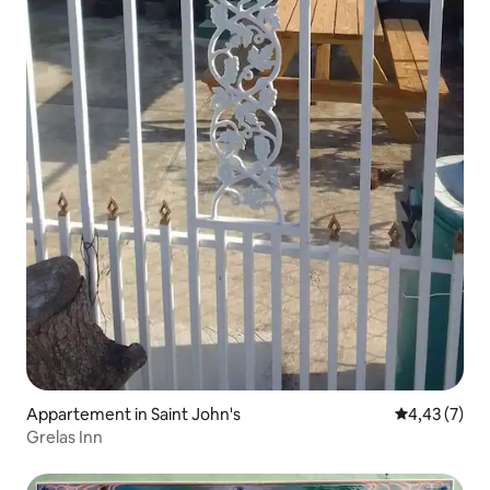
Appartement in Saint John's
Gemiddelde b
4,43 (7)
Grelas Inn