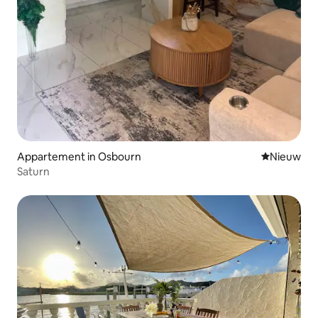
Appartement in Osbourn
Nieuwe ac
Nieuw
Saturn