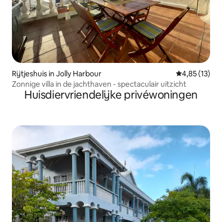
Rijtjeshuis in Jolly Harbour
Gemiddelde be
4,85 (13)
Zonnige villa in de jachthaven - spectaculair uitzicht
Huisdiervriendelijke privéwoningen