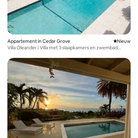
Appartement in Cedar Grove
Nieuwe ac
Nieuw
Villa Oleander | Villa met 3 slaapkamers en zwembad
onder nieuwe verhuurder