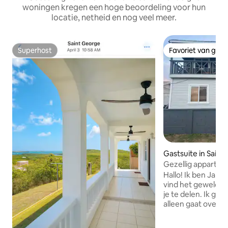
woningen kregen een hoge beoordeling voor hun
locatie, netheid en nog veel meer.
Superhost
Favoriet van gas
Superhost
Favoriet van gas
Gastsuite in Saint
Gezellig apparte
slaapkamers + aut
Hallo! Ik ben Jahle
geweldige prijs
vind het geweldi
je te delen. Ik gel
alleen gaat over 
nieuwe plekken, m
creëren van onver