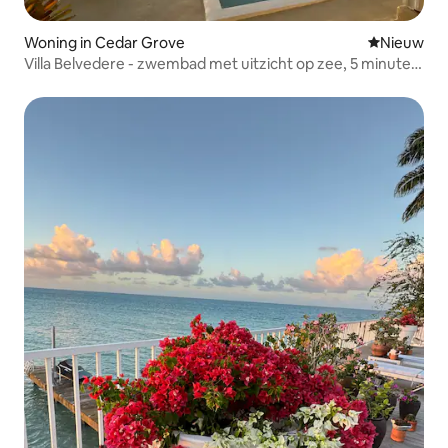
Woning in Cedar Grove
Nieuwe ac
Nieuw
Villa Belvedere - zwembad met uitzicht op zee, 5 minuten
lopen naar het strand