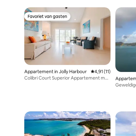
Favoriet van gasten
Favoriet van gasten
Appartement in Jolly Harbour
Gemiddelde beoordelin
4,91 (11)
Colibri Court Superior Appartement met
Apparteme
drie slaapkamers
Geweldige 
Antigua