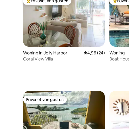
Favoriet van gasten
Favor
Topfavoriet van gasten
Topfavor
Woning in Jolly Harbor
Gemiddelde beoordeling
4,96 (24)
Woning
Coral View Villa
Boat House 
U$ 5 pp In
Favoriet van gasten
Favoriet van gasten