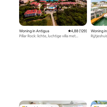
Woning in Antigua
Gemiddelde beoordeling 
4,88 (129)
Woning in
Pillar Rock: lichte, luchtige villa met
Rijtjeshui
uitzicht op de oceaan
Harbour