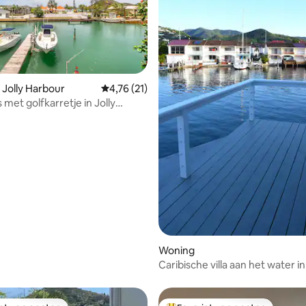
van 4,88 uit 5, 129 recensies
 Jolly Harbour
Gemiddelde beoordeling van 4,76 uit 5, 21 
4,76 (21)
s met golfkarretje in Jolly
Woning
Caribische villa aan het water in
Harbour