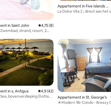
Appartement in Five Islands vi
llage
La Dolce Vita 2 ; direct aan het 
aan het water
g van 4,92 uit 5, 13 recensies
nt in Saint John
Gemiddelde beoordeling van 4,75 uit 5, 8 r
4,75 (8)
! Zwembad, strand, resort, 2
ers!
st
st
nt in s, Antigua
Gemiddelde beoordeling van 4,9 uit 5, 42 
4,9 (42)
taSea, bovenverdieping (hotte
g van 4,95 uit 5, 42 recensies
Appartement in St. George’s
verkoop!)
☀️Modern 1Br Condo - Breezy
Views ✅CERTIFIED