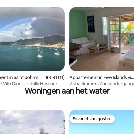
g van 4,91 uit 5, 11 recensies
nt in Saint John's
Gemiddelde beoordeling van 4,91 uit 5, 11 
4,91 (11)
Appartement in Five Islands vill
age
Villa Dionisi ~ Jolly Harbour
2 slaapkamers Zonsondergang
Woningen aan het water
uitzicht op de oceaan wachten 
Favoriet van gasten
Favoriet van gasten