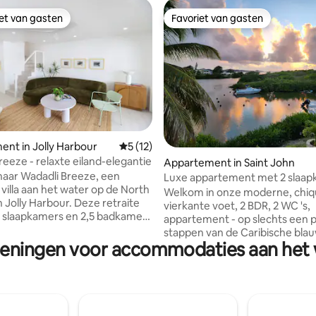
iet van gasten
Favoriet van gasten
iet van gasten
Favoriet van gasten
nt in Jolly Harbour
Gemiddelde beoordeling van 5 uit 5, 12 
5 (12)
reeze - relaxte eiland-elegantie
ling van 5 uit 5, 45 recensies
Appartement in Saint John
aar Wadadli Breeze, een
Luxe appartement met 2 slaa
 villa aan het water op de North
aan het strand
Welkom in onze moderne, chiq
n Jolly Harbour. Deze retraite
vierkante voet, 2 BDR, 2 WC 's,
 slaapkamers en 2,5 badkamers
appartement - op slechts een 
rt moderne luxe met
stappen van de Caribische bla
e. Geniet van twee
ieningen voor accommodaties aan het w
Gelegen in Marina Bay - gelege
 met uitzicht op de jachthaven
een mijl Dickenson Bay Beach.
os binnen- en buitenleven.
van dineren in de buitenlucht o
 conciërgediensten, een boot
grote balkon uitgerust met een
in aan je eigen dok (te
is onze favoriete plek om naar 
) en een golfkarretje (te huur)
zonsondergangen te kijken. Op