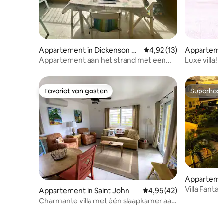
Appartement in Dickenson Ba
Gemiddelde beoordelin
4,92 (13)
Apparteme
y
Appartement aan het strand met een
Luxe villa
prachtig uitzicht op Marina Bay
slaapkam
Favoriet van gasten
Superho
Favoriet van gasten
Superho
Apparteme
Villa Fan
Appartement in Saint John
Gemiddelde beoordelin
4,95 (42)
zomeruit
Charmante villa met één slaapkamer aan
Dickenson Bay