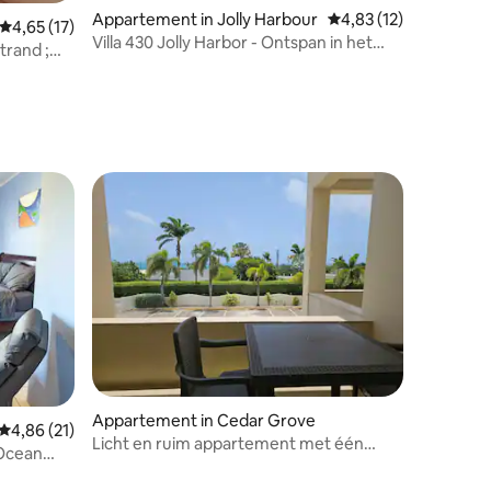
Appartement in Jolly Harbour
Gemiddelde beoordelin
4,83 (12)
Gemiddelde beoordeling van 4,65 uit 5, 17 recensies
4,65 (17)
Villa 430 Jolly Harbor - Ontspan in het
strand ;
paradijs
ecensies
recensies
Appartement in Cedar Grove
Gemiddelde beoordeling van 4,86 uit 5, 21 recensies
4,86 (21)
Licht en ruim appartement met één
 Ocean
slaapkamer met volledige