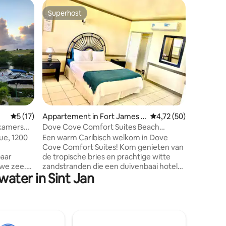
Rijtjeshu
Superhost
Favor
Superhost
Topfavo
Villa aan
designeru
Stadswon
badkamer
met uitzi
balkons m
zonsonde
uitgerus
op het te
parkeren
recensies
een paar
Gemiddelde beoordeling van 5 uit 5, 17 recensies
5 (17)
Appartement in Fort James B
Gemiddelde beoordelin
4,72 (50)
gemeensc
each
cafés, go
pkamers
Dove Cove Comfort Suites Beach
banken e
Apt+verhuur beschikbaar
ue, 1200
Een warm Caribisch welkom in Dove
minuten 
Cove Comfort Suites! Kom genieten van
golfbaan
paar
de tropische bries en prachtige witte
restauran
uwe zee.
zandstranden die een duivenbaai hotel
voorzien
ater in Sint Jan
n aan de
omringen. Op korte loopafstand van het
 Geniet
strand! Elke suite is voorzien van
p ons
airconditioning en een eigen privéterras.
 BBQ. Dit
De faciliteit biedt een supermarkt op het
de
terrein waar gasten benodigdheden
 slechts
kunnen vinden, een gecodeerde