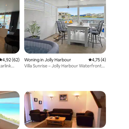
ecensies
Gemiddelde beoordeling van 4,92 uit 5, 62 recensies
4,92 (62)
Woning in Jolly Harbour
Gemiddelde beoordeli
4,75 (4)
arlink
Villa Sunrise – Jolly Harbour Waterfront
Retraite