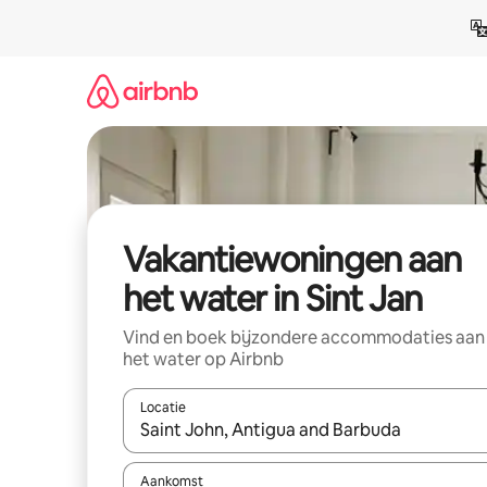
Ga
direct
naar
inhoud
Vakantiewoningen aan
het water in Sint Jan
Vind en boek bijzondere accommodaties aan
het water op Airbnb
Locatie
Wanneer er suggesties beschikbaar zijn, maak je 
Aankomst