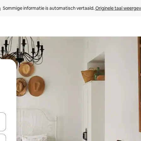
Sommige informatie is automatisch vertaald. 
Originele taal weerge
een keuze met je de pijltjestoetsen omhoog en omlaag, óf door te tik