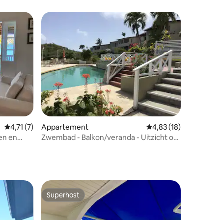
recensies
Gemiddelde beoordeling van 4,71 uit 5, 7 recensies
4,71 (7)
Appartement
Gemiddelde beoordelin
4,83 (18)
en en
Zwembad - Balkon/veranda - Uitzicht op
op je
zee en zonsondergang
Superhost
Superhost