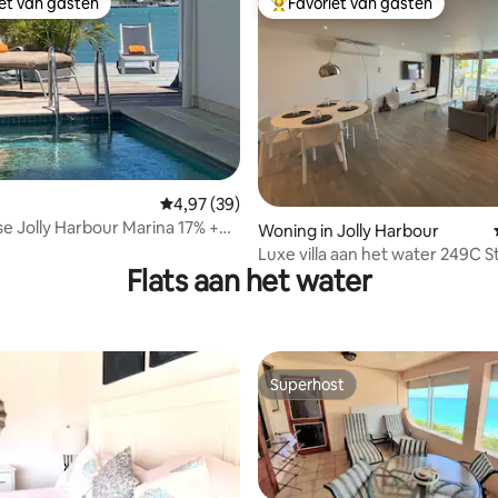
iet van gasten
Favoriet van gasten
iet van gasten
Topfavoriet van gasten
 van 4,96 uit 5, 24 recensies
Gemiddelde beoordeling van 4,97 uit 5, 39 r
4,97 (39)
Jolly Harbour Marina 17% +
Woning in Jolly Harbour
cl
Luxe villa aan het water 249C St
Flats aan het water
Wifi
Superhost
Superhost