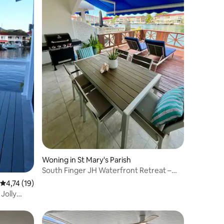
recensies
Woning in St Mary's Parish
South Finger JH Waterfront Retreat –
Strandwandeling
Gemiddelde beoordeling van 4,74 uit 5, 19 recensies
4,74 (19)
 Jolly