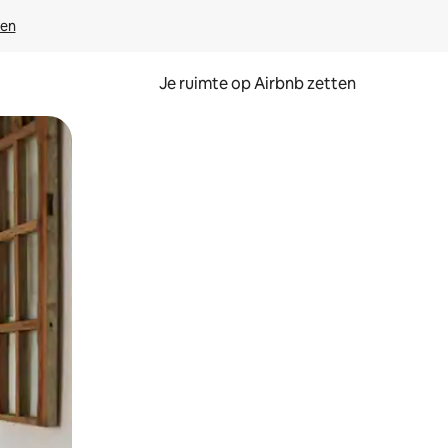
ven
Je ruimte op Airbnb zetten
ken of swipen.