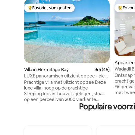
Favoriet van gasten
Favor
Topfavoriet van gasten
Topfavor
Apparteme
Wadadli B
Villa in Hermitage Bay
Gemiddelde beoorde
5 (45)
Ontsnap n
LUXE panoramisch uitzicht op zee - dicht
prachtige
bij Hermitage Bay Beach
Prachtige villa met uitzicht op zee Deze
Finger va
luxe villa, hoog op de prachtige
met twee
Sleeping Indian-heuvels gelegen, staat
combinee
op een perceel van 2000 vierkante
Caribische charm
Populaire voorz
meter met weelderig tropisch groen en
terrassen
biedt een adembenemend uitzicht over
en naadlo
de turquoise Caribische Zee. Met zijn
Optionele
overloopzwembad, buitenterrassen en
met kapite
levendige tuinen combineert de
charteren
accommodatie luxe, rust en volledige