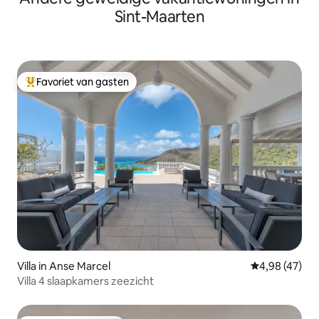
Sint-Maarten
Favoriet van gasten
Topfavoriet van gasten
Villa in Anse Marcel
Gemiddelde be
4,98 (47)
Villa 4 slaapkamers zeezicht