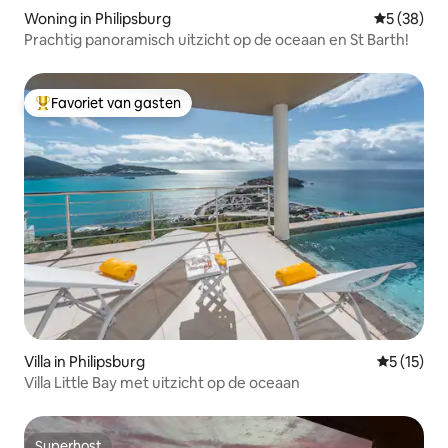
Woning in Philipsburg
Gemiddelde
5 (38)
Prachtig panoramisch uitzicht op de oceaan en St Barth!
Favoriet van gasten
Topfavoriet van gasten
Villa in Philipsburg
Gemiddelde
5 (15)
Villa Little Bay met uitzicht op de oceaan
Superhost