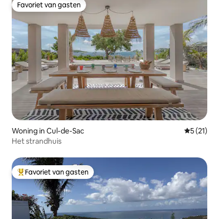
Favoriet van gasten
Favoriet van gasten
Woning in Cul-de-Sac
Gemiddelde
5 (21)
Het strandhuis
Favoriet van gasten
Topfavoriet van gasten