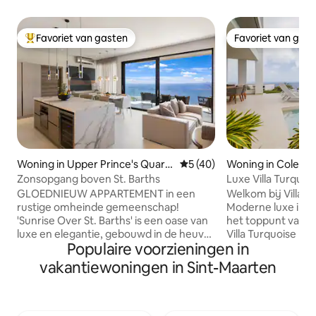
Favoriet van gasten
Favoriet van gas
Topfavoriet van gasten
Favoriet van gas
Woning in Upper Prince's Quart
Gemiddelde beoordeling van 
5 (40)
Woning in Cole Ba
er
Zonsopgang boven St. Barths
Luxe Villa Turquoi
Key
GLOEDNIEUW APPARTEMENT in een
Welkom bij Villa T
rustige omheinde gemeenschap!
Moderne luxe in Pelic
'Sunrise Over St. Barths' is een oase van
het toppunt van Ca
luxe en elegantie, gebouwd in de heuvel
Villa Turquoise He
Populaire voorzieningen in
met uitzicht op de Atlantische Oceaan
villa in de exclusi
en St Barth. Geniet elke ochtend van de
moderne toevluch
vakantiewoningen in Sint-Maarten
zonsopgang in deze moderne
voor ontspanning e
accommodatie bestaande uit 2 grote
naadloze mix van
slaapkamers met 2 badkamers,
met een ongeëvena
woonkamer met volledig uitgeruste
turquoise Caribische Zee. Vi