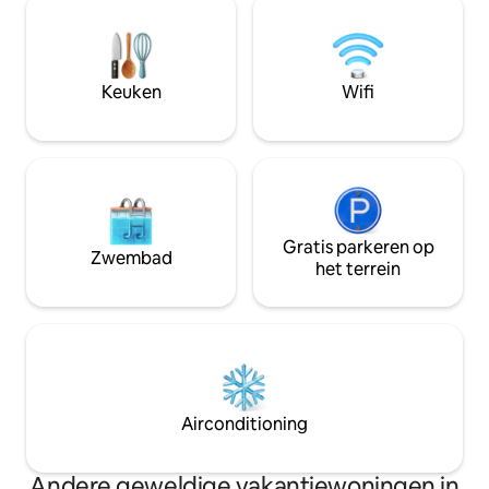
keuken, buitenterras en wasruimte. Elke
een onvergetelijk
slaapkamer en de woonkamer hebben
het ontwaken met 
een onbelemmerd panoramisch uitzicht
golven tot het ge
op de oceaan. Een adembenemend
zonsondergangen va
Keuken
Wifi
overloopzwembad en een zonneterras
pool.
kijken uit op de oceaan.
Gratis parkeren op
Zwembad
het terrein
Airconditioning
Andere geweldige vakantiewoningen in