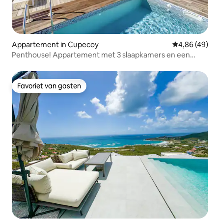
Appartement in Cupecoy
Gemiddelde be
4,86 (49)
Penthouse! Appartement met 3 slaapkamers en een
prachtig uitzicht!
Favoriet van gasten
Favoriet van gasten