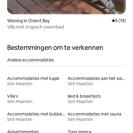
Woning in Orient Bay
Gemiddelde
5 (19)
Villa met tropisch zwembad
Bestemmingen om te verkennen
Andere accommodaties
Accommodaties met kajak
Accommodaties aan het water
Sint-Maarten
Sint-Maarten
Villa's
Bed & breakfasts
Sint-Maarten
Sint-Maarten
Accommodaties met bubbelbad
Accommodaties met sauna
Sint-Maarten
Sint-Maarten
Appartementen
Toon meer