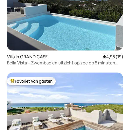
Villa in GRAND CASE
Gemiddelde be
4,95 (19)
Bella Vista – Zwembad en uitzicht op zee op 5 minuten
van Grand Case
Favoriet van gasten
Topfavoriet van gasten