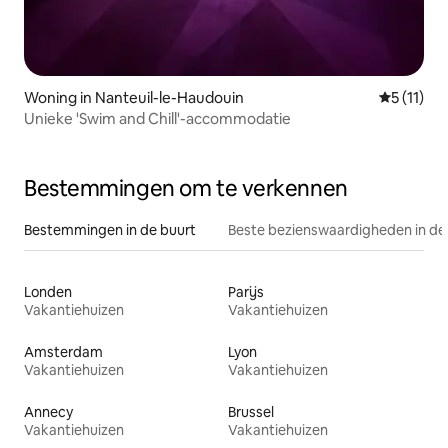
Woning in Nanteuil-le-Haudouin
Gemiddeld
5 (11)
Unieke 'Swim and Chill'-accommodatie
Bestemmingen om te verkennen
Bestemmingen in de buurt
Beste bezienswaardigheden in de
Londen
Parijs
Vakantiehuizen
Vakantiehuizen
Amsterdam
Lyon
Vakantiehuizen
Vakantiehuizen
Annecy
Brussel
Vakantiehuizen
Vakantiehuizen