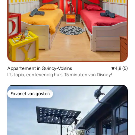
Appartement in Quincy-Voisins
Gemiddelde 
4,8 (5)
L'Utopia, een levendig huis, 15 minuten van Disney!
Favoriet van gasten
Favoriet van gasten