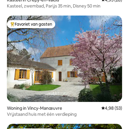
Kasteel, zwembad, Parijs 35 min, Disney 50 min
Favoriet van gasten
Topfavoriet van gasten
Woning in Vincy-Manœuvre
Gemiddelde be
4,98 (53)
Vrijstaand huis met één verdieping