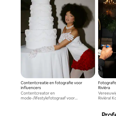
Contentcreatie en fotografie voor
Fotografi
influencers
Rivièra
Contentcreator en
Vereeuwi
mode-/lifestylefotograaf voor
Rivièra! K
ontwerpers en influencers. Ik bepaal de
alleensta
artistieke richting en weet de juiste
geretouch
momenten vast te leggen.
geleverd,
Prof