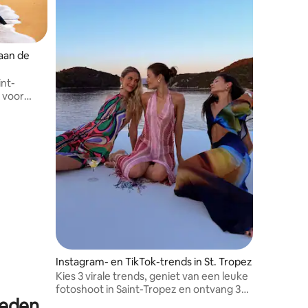
aan de
int-
 voor
ers.
,
Instagram- en TikTok-trends in St. Tropez
Kies 3 virale trends, geniet van een leuke
fotoshoot in Saint-Tropez en ontvang 3
heden
bewerkte video's die klaar zijn om te