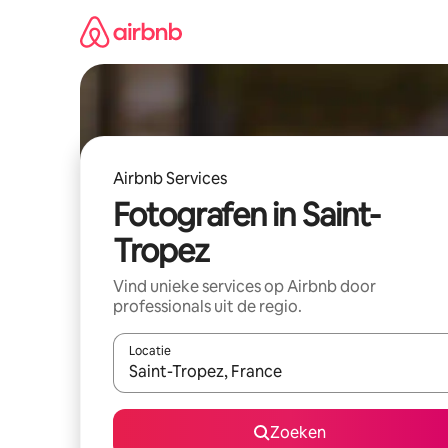
Ga
direct
naar
inhoud
Airbnb Services
Fotografen in Saint-
Tropez
Vind unieke services op Airbnb door
professionals uit de regio.
Locatie
Wanneer er suggesties beschikbaar zijn, maak je 
Zoeken