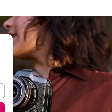
een keuze met je de pijltjestoetsen omhoog en omlaag, óf door te tik