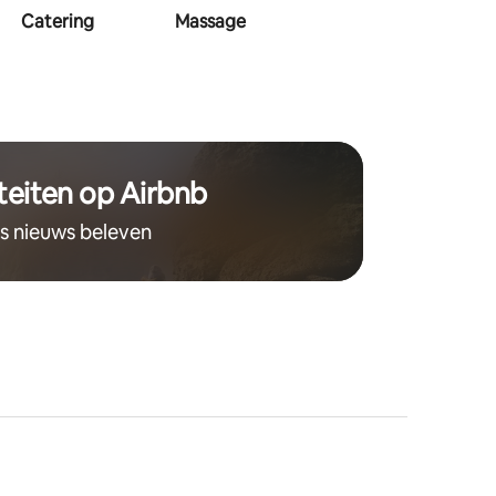
Catering
Massage
Visagie
Haa
teiten op Airbnb
ts nieuws beleven