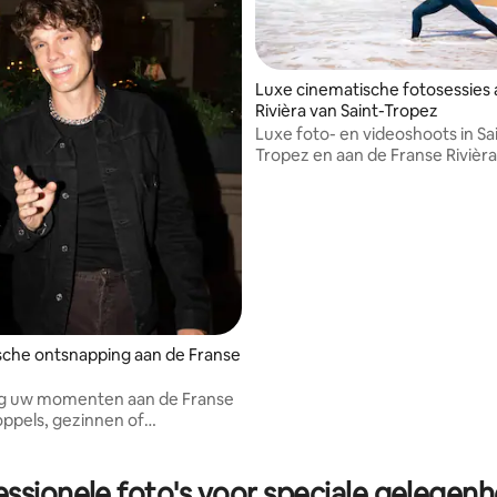
Luxe cinematische fotosessies 
Rivièra van Saint-Tropez
Luxe foto- en videoshoots in Sa
Tropez en aan de Franse Rivièra
gezinnen, makers, dj's en reizig
Inclusief filmische bewerkingen
dronebeelden en professioneel
bewerkte content in 4K
sche ontsnapping aan de Franse
g uw momenten aan de Franse
oppels, gezinnen of
anden, vertrek met
eerde HD-foto's, snel
 op emblematische of geheime
essionele foto's voor speciale gelegen