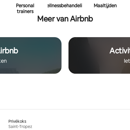
Personal
Wellnessbehandeling
Maaltijden
trainers
Meer van Airbnb
irbnb
Activi
ken
Ie
Privékoks
Saint-Tropez