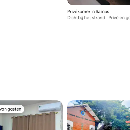
Privékamer in Salinas
Dichtbij het strand - Privé en g
suite.
ng van 4,57 uit 5, 7 recensies
 van gasten
 van gasten