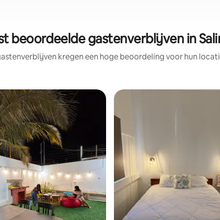
st beoordeelde gastenverblijven in Sali
astenverblijven kregen een hoge beoordeling voor hun locati
g van 4,67 uit 5, 6 recensies