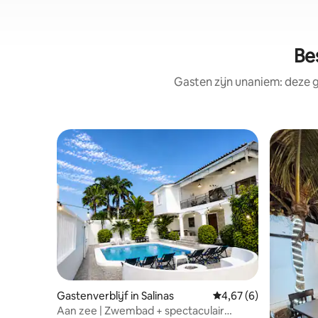
Be
Gasten zijn unaniem: deze g
Gastenverblijf in Salinas
Gemiddelde beoordelin
4,67 (6)
Aan zee | Zwembad + spectaculair