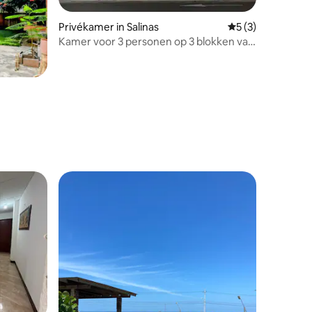
Privékamer in Salinas
Gemiddelde beoord
5 (3)
Kamer voor 3 personen op 3 blokken van
het strand
ecensies