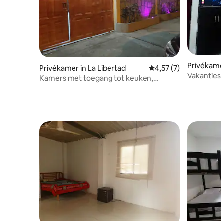
Privékame
Privékamer in La Libertad
Gemiddelde beoordeli
4,57 (7)
Vakanties
Kamers met toegang tot keuken,
woonkamer en eetkamer