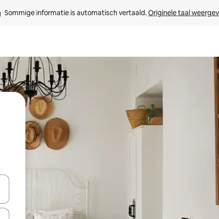
Sommige informatie is automatisch vertaald. 
Originele taal weerge
een keuze met je de pijltjestoetsen omhoog en omlaag, óf door te tik