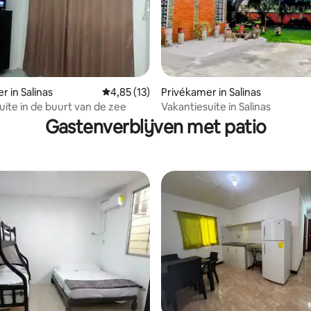
r in Salinas
Gemiddelde beoordeling van 4,85 uit 5, 13 r
4,85 (13)
Privékamer in Salinas
ng van 4,57 uit 5, 7 recensies
uite in de buurt van de zee
Vakantiesuite in Salinas
Gastenverblijven met patio