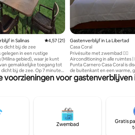
lijf in Salinas
Gemiddelde beoordeling van 4,57 uit 5, 21 
4,57 (21)
Gastenverblijf in La Libertad
 dicht bij de zee
Casa Coral
s gelegen in een rustige
Privésuite met zwembad 🏊‍♀️
(Milina gebied), waar je kunt
Airconditioning in alle ruimtes | 
van gemakkelijke toegang tot
Punta Carnero Casa Coral is discreet aan
ht bij de zee. Op 7 minuten
de buitenkant en een warme, g
e voorzieningen voor gastenverblijven i
omenade van Salinas,
retraite, ideaal voor wie op zoek
ts, winkelcentra, supermarkt.
een comfortabele plek om uit t
 je genieten van een grote
De locatie is gunstig, met
mte, barbecueplek, vrije ruimte
recreatiegebieden om met het
en. Comfortabele
te genieten en even los te ko
 alles op te bergen wat je
stad. Strategische ligging: op 3 blokken
 In de tuin kun je delen met
van winkels en op 10 minuten v
 zonnebaden en zeer heerlijke
Carnero. Comfort, amusement 
Gratis p
aken. We zijn zeer dicht bij
op één plek. ✨Boek en geniet
Zwembad
t
 strand.