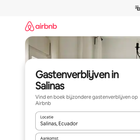
Ga
direct
naar
inhoud
Gastenverblijven in
Salinas
Vind en boek bijzondere gastenverblijven op
Airbnb
Locatie
Wanneer er suggesties beschikbaar zijn, maak je 
Aankomst