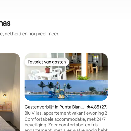
nas
e, netheid en nog veel meer.
Gastenver
Favoriet van gasten
Favoriet van gasten
Vakantie
barbecu
Moderne afwerk
hoofdstra
Muelle) v
de markt (2 bl
Airconditio
ruimte (
connectiviteit) - Ruim 
Gastenverblijf in Punta Blanc
Gemiddelde beoordelin
4,85 (27)
privézw
a
Blu Villas, appartement vakantiewoning 2
kleurrijk
Comfortabele accommodatie, met 24/7
kleine so
beveiliging. Zeer comfortabel en fris
hangmatten 
appartement, met alles wat je nodig hebt