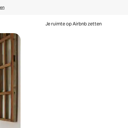
ven
Je ruimte op Airbnb zetten
ken of swipen.