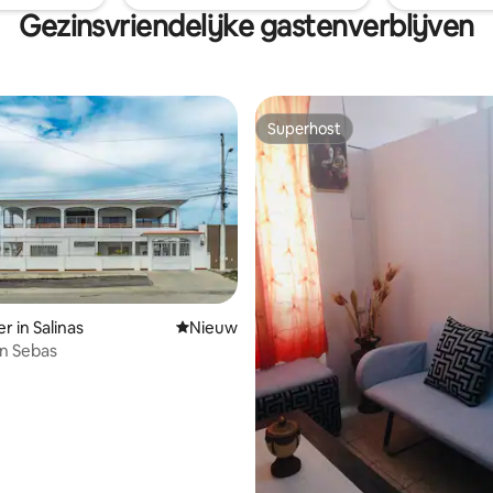
Gezinsvriendelijke gastenverblijven
Superhost
Superhost
r in Salinas
Nieuwe accommodatie
Nieuw
n Sebas