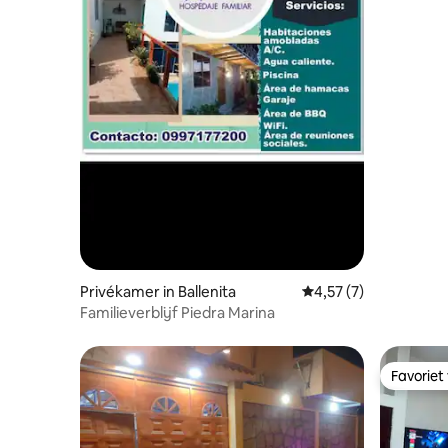
Privékamer in Ballenita
Gemiddelde beoordeli
4,57 (7)
Familieverblijf Piedra Marina
Favoriet
Favoriet