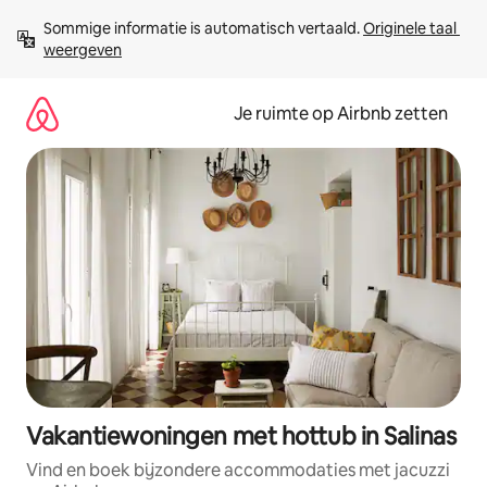
Ga
Sommige informatie is automatisch vertaald. 
Originele taal 
direct
weergeven
naar
inhoud
Je ruimte op Airbnb zetten
Vakantiewoningen met hottub in Salinas
Vind en boek bijzondere accommodaties met jacuzzi