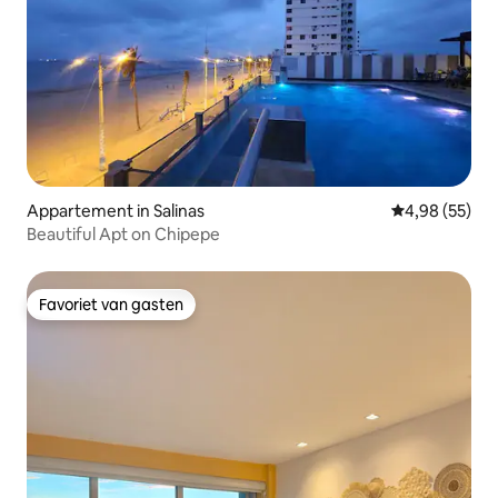
Appartement in Salinas
Gemiddelde be
4,98 (55)
Beautiful Apt on Chipepe
Favoriet van gasten
Favoriet van gasten