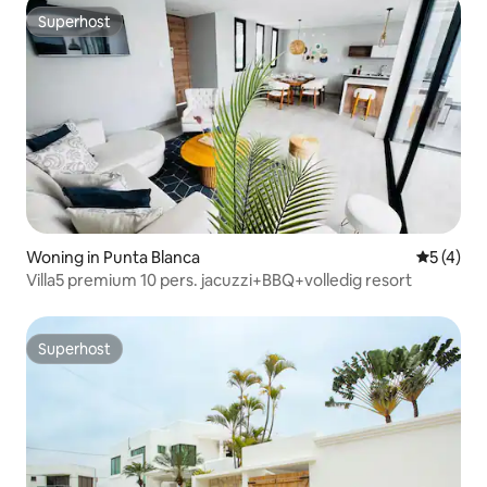
Superhost
Superhost
Woning in Punta Blanca
Gemiddeld
5 (4)
Villa5 premium 10 pers. jacuzzi+BBQ+volledig resort
Superhost
Superhost