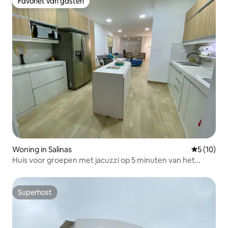
Favoriet van gasten
Favoriet van gasten
Woning in Salinas
Gemiddelde
5 (10)
Huis voor groepen met jacuzzi op 5 minuten van het
strand
Superhost
Superhost