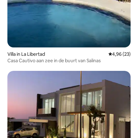
Villa in La Libertad
Gemiddelde be
4,96 (23)
Casa Cautivo aan zee in de buurt van Salinas