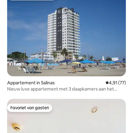
Appartement in Salinas
Gemiddelde be
4,91 (77)
Nieuw luxe appartement met 3 slaapkamers aan het
strand - geweldig uitzicht
Favoriet van gasten
Favoriet van gasten