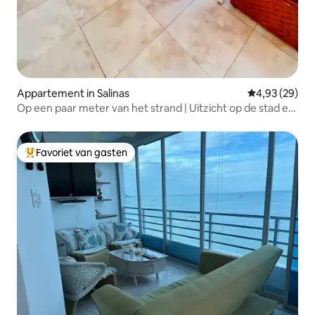
Appartement in Salinas
Gemiddelde be
4,93 (29)
Op een paar meter van het strand | Uitzicht op de stad en
de zee
Favoriet van gasten
Topfavoriet van gasten