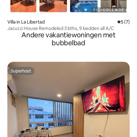
Villa in La Libertad
Gemiddeld
5 (7)
Jacuzzi House Remodeled 3 bths, 9 bedden all A/C
Andere vakantiewoningen met
bubbelbad
Superhost
Superhost