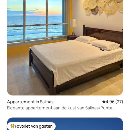
Appartement in Salinas
Gemiddelde be
4,96 (27)
Elegante appartement aan de kust van Salinas/Punta
Carnero
Favoriet van gasten
Topfavoriet van gasten