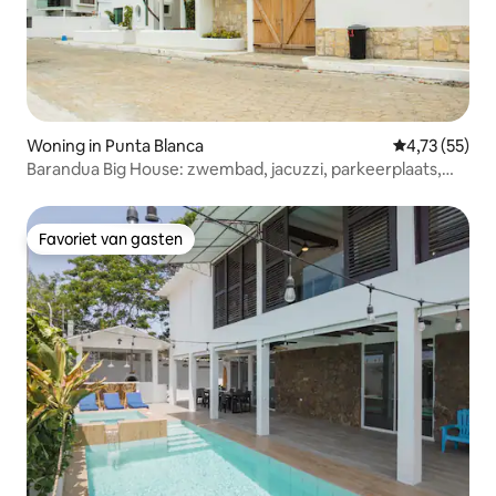
Woning in Punta Blanca
Gemiddelde be
4,73 (55)
Barandua Big House: zwembad, jacuzzi, parkeerplaats,
BBQ
Favoriet van gasten
Favoriet van gasten