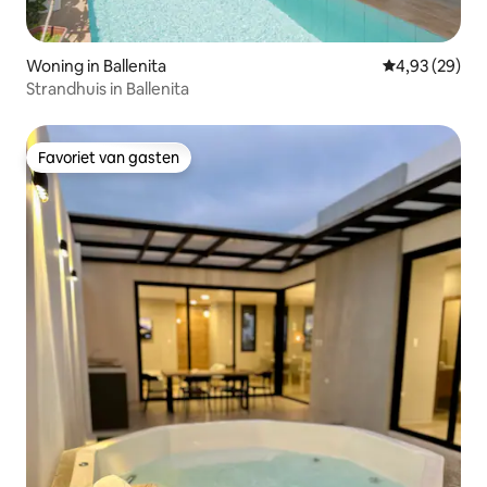
Woning in Ballenita
Gemiddelde be
4,93 (29)
Strandhuis in Ballenita
Favoriet van gasten
Favoriet van gasten