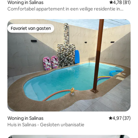
Woning in Salinas
Gemiddelde be
4,78 (81)
Comfortabel appartement in een veilige residentie in
Punta Carnero
Favoriet van gasten
Favoriet van gasten
Woning in Salinas
Gemiddelde be
4,97 (37)
Huis in Salinas - Gesloten urbanisatie