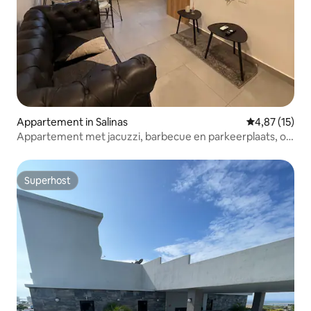
Appartement in Salinas
Gemiddelde be
4,87 (15)
Appartement met jacuzzi, barbecue en parkeerplaats, op
200 m van het strand
Superhost
Superhost