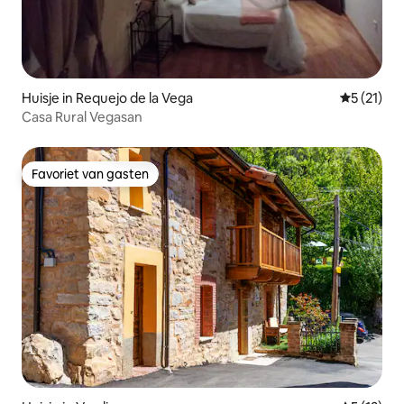
Huisje in Requejo de la Vega
Gemiddelde
5 (21)
Casa Rural Vegasan
Favoriet van gasten
Favoriet van gasten