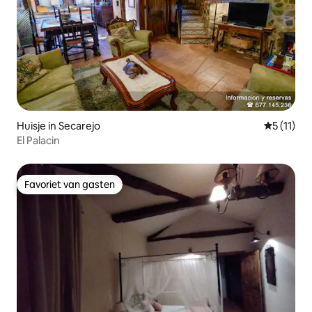
Huisje in Secarejo
Gemiddeld
5 (11)
El Palacin
Favoriet van gasten
Favoriet van gasten