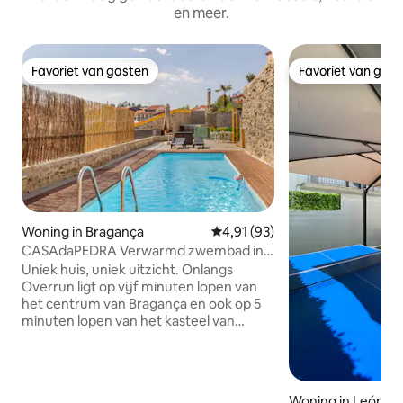
en meer.
Favoriet van gasten
Favoriet van gas
Favoriet van gasten
Favoriet van gas
Woning in Bragança
Gemiddelde beoordeling van 4,9
4,91 (93)
CASAdaPEDRA Verwarmd zwembad in
het centrum van Bragança
Uniek huis, uniek uitzicht. Onlangs
Overrun ligt op vijf minuten lopen van
het centrum van Bragança en ook op 5
minuten lopen van het kasteel van
Bragança (historisch centrum). Het huis
heeft verschillende binnenplaatsen waar
u gebruik kunt maken van de barbecue ,
het zwembad , ontspannen in de amok
Woning in León