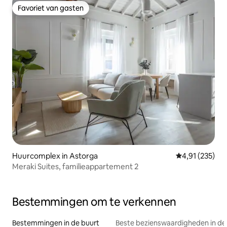
Favoriet van gasten
Favoriet van gasten
Huurcomplex in Astorga
Gemiddelde beo
4,91 (235)
Meraki Suites, familieappartement 2
Bestemmingen om te verkennen
Bestemmingen in de buurt
Beste bezienswaardigheden in de