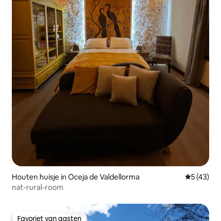
Houten huisje in Oceja de Valdellorma
Gemiddelde
5 (43)
nat-rural-room
Favoriet van gasten