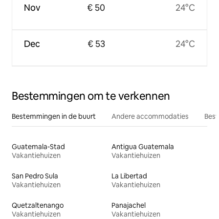
Nov
€ 50
24°C
Dec
€ 53
24°C
Bestemmingen om te verkennen
Bestemmingen in de buurt
Andere accommodaties
Best
Guatemala-Stad
Antigua Guatemala
Vakantiehuizen
Vakantiehuizen
San Pedro Sula
La Libertad
Vakantiehuizen
Vakantiehuizen
Quetzaltenango
Panajachel
Vakantiehuizen
Vakantiehuizen