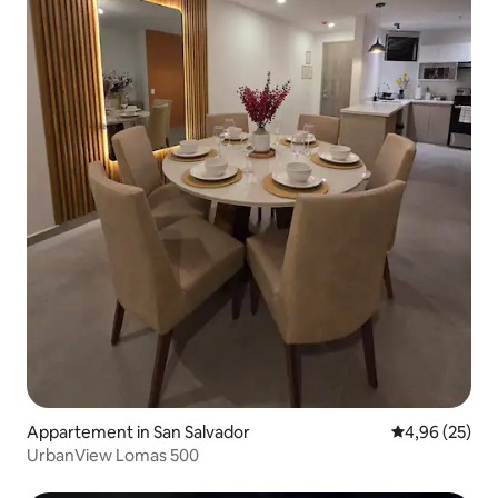
Appartement in San Salvador
Gemiddelde be
4,96 (25)
UrbanView Lomas 500