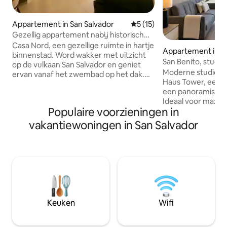
Appartement in San Salvador
Gemiddelde beoordeling van 
5 (15)
Gezellig appartement nabij historisch
centrum van San Salvador / zwembad +
Casa Nord, een gezellige ruimte in hartje
Appartement in Sa
fitnessruimte
binnenstad. Word wakker met uitzicht
San Benito, studio 
op de vulkaan San Salvador en geniet
op de stad
Moderne studio in 
ervan vanaf het zwembad op het dak.
Haus Tower, een 
Gelegen op 15-20 minuten van het
een panoramisch u
historische centrum en op slechts 5
Ideaal voor maxim
minuten van grote winkelcentra,
Populaire voorzieningen in
eerste verdiepinge
restaurants en bars. Het appartement is
restaurants, bakke
volledig uitgerust met: snelle wifi,
vakantiewoningen in San Salvador
winkels, en voor h
airconditioning, smart-tv, warm water,
supermarkt. Geleg
een volledig uitgeruste keuken en één
restaurants van he
parkeerplaats. Toegang tot het
het voertuig bere
zwembad, de fitnessruimte en andere
winkelcentra, 15 
voorzieningen is inbegrepen. Gelegen in
Cuscatlán Stadion
een veilige buurt in Colonia Escalón, San
historische centr
Salvador
vulkaan en 45 minu
Keuken
Wifi