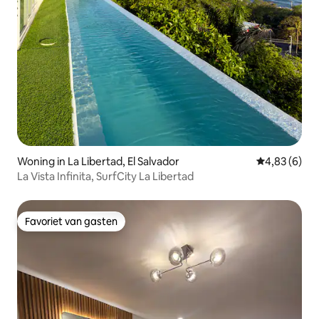
Woning in La Libertad, El Salvador
Gemiddelde b
4,83 (6)
La Vista Infinita, SurfCity La Libertad
Favoriet van gasten
Favoriet van gasten