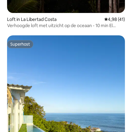
Loft in La Libertad Costa
Gemiddelde be
4,98 (41)
Verhoogde loft met uitzicht op de oceaan - 10 min El
Tunco
Superhost
Superhost