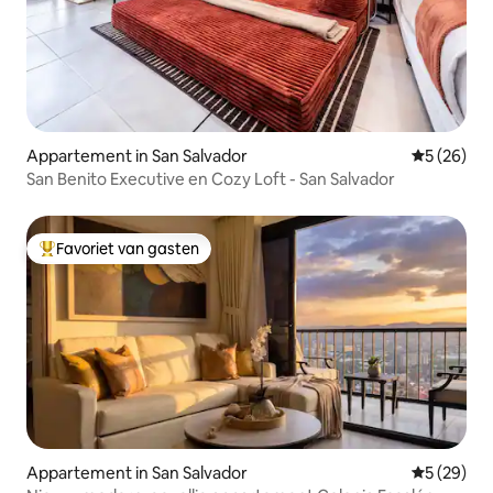
Appartement in San Salvador
Gemiddelde
5 (26)
San Benito Executive en Cozy Loft - San Salvador
Favoriet van gasten
Topfavoriet van gasten
Appartement in San Salvador
Gemiddelde
5 (29)