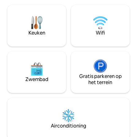
het strand en de oceaan. Deze warme,
overdag genieten 
rustige plek is volledig uitgerust met
Volcán de Agua en
aangepaste accenten van Lorena de
lichten van de av
Estrada, een doorgewinterde
hele huis, de tuin
interieurontwerper. Open het hele huis
voor jou om van t
om te verwelkomen in de ontspannende
perfecte uitje uit 
Keuken
Wifi
geluiden en te genieten van de
@LaCasaDeAmati e
schoonheid rondom.
Gratis parkeren op
Zwembad
het terrein
Airconditioning