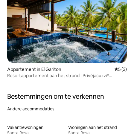
Appartement in El Gariton
Gemiddeld
5 (3)
Resortappartement aan het strand | Privéjacuzzi*
Parkeren
Bestemmingen om te verkennen
Andere accommodaties
Vakantiewoningen
Woningen aan het strand
Santa Rosa
Santa Rosa