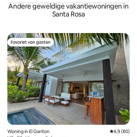
Andere geweldige vakantiewoningen in
Santa Rosa
Favoriet van gasten
Favoriet van gasten
Woning in El Gariton
Gemiddelde b
4,9 (80)