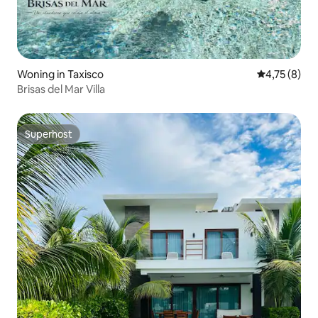
Woning in Taxisco
Gemiddelde b
4,75 (8)
Brisas del Mar Villa
Superhost
Superhost