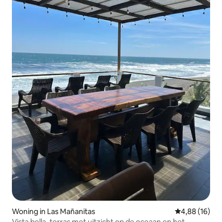
Woning in Las Mañanitas
Gemiddelde be
4,88 (16)
Vista bella, terras met uitzicht op de oceaan en het