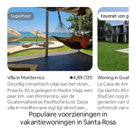
Superhost
Favoriet van gas
Superhost
Favoriet van gas
Villa in Monterrico
Gemiddelde beoordeling van 4,89
4,89 (131)
Woning in Guatema
Gezellig romantisch uitje aan het strand,
La Casa de Amati: 
villa + zwembad
stad
Praia Es 'Al, is gelegen in Madre Vieja, een
Op slechts 45 mi
paar km. van Monterrico, aan de
Stad (en nog in de
Guatemalteekse Pacifische kust. Deze
genieten van dit pa
villa in mediterrane stijl ligt direct aan
ochtends van een g
Populaire voorzieningen in
het strand en biedt het hele jaar door
op de pier, koel a
spectaculaire zonnedansen. Het
geniet van de pra
vakantiewoningen in Santa Rosa
schaduwrijke zwembad is voorzien van
zonsondergangen e
een ingebouwde bank met uitzicht op
een kampvuur. Vanu