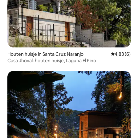
Houten huisje in Santa Cruz Naranjo
Gemiddelde b
4,83 (6)
Casa Jhoval: houten huisje, Laguna El Pino