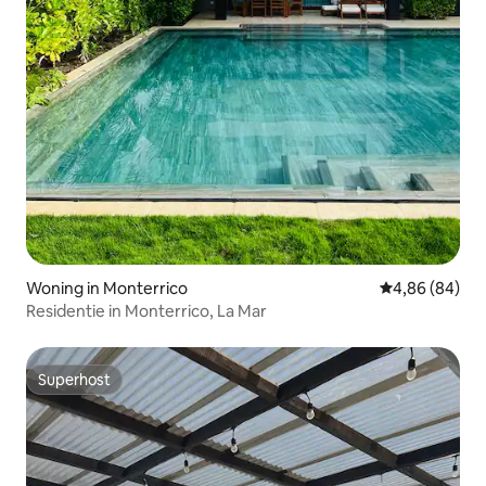
Woning in Monterrico
Gemiddelde be
4,86 (84)
Residentie in Monterrico, La Mar
Superhost
Superhost