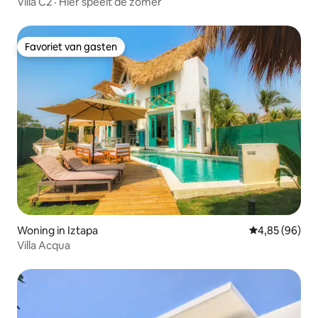
Villa C2 · Hier speelt de zomer
Favoriet van gasten
Favoriet van gasten
Woning in Iztapa
Gemiddelde be
4,85 (96)
Villa Acqua