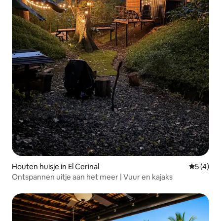
Houten huisje in El Cerinal
Gemiddeld
5 (4)
Ontspannen uitje aan het meer | Vuur en kajaks