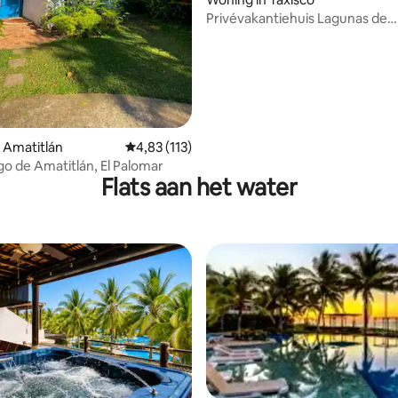
Privévakantiehuis Lagunas de
Monterrico
 Amatitlán
Gemiddelde beoordeling van 4,83 uit 5, 113 
4,83 (113)
ago de Amatitlán, El Palomar
Flats aan het water