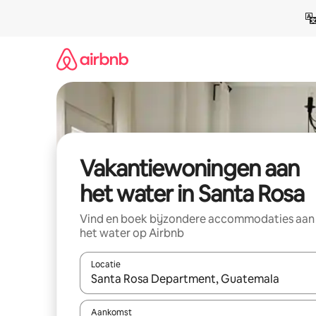
Ga
direct
naar
inhoud
Vakantiewoningen aan
het water in Santa Rosa
Vind en boek bijzondere accommodaties aan
het water op Airbnb
Locatie
Wanneer er suggesties beschikbaar zijn, maak je 
Aankomst