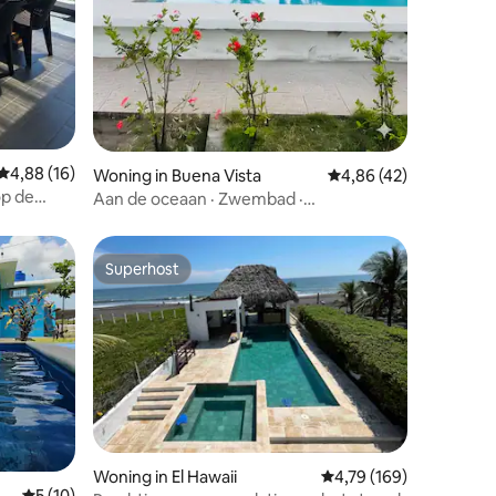
recensies
Gemiddelde beoordeling van 4,88 uit 5, 16 recensies
4,88 (16)
Woning in Buena Vista
Gemiddelde beoordelin
4,86 (42)
op de
Aan de oceaan · Zwembad ·
e al Mar
Airconditioning · Unieke
zonsondergangen
Superhost
Superhost
Woning in El Hawaii
Gemiddelde beoordeling
4,79 (169)
Gemiddelde beoordeling van 5 uit 5, 10 recensies
5 (10)