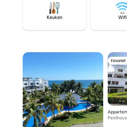
Het hele 
eetkamers, ligstoelen, barbecue, groot
zijn voor
zwembad, ondiep gedeelte met filtratie,
het perfec
veilige ruimte. Restaurants,
Keuken
Wifi
IG @LaCas
supermarkten, CECOM-
schildpaddenvrijlating, motorverhuur IN
DE BUURT
Favoriet
Favoriet
Appartem
Penthouse
Muelle. W