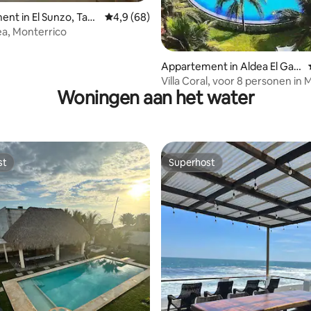
ng van 4,8 uit 5, 45 recensies
nt in El Sunzo, Taxi
Gemiddelde beoordeling van 4,9 uit 5, 68 r
4,9 (68)
a, Monterrico
Appartement in Aldea El Gari
ton Monterrico
Villa Coral, voor 8 personen in
Woningen aan het water
st
Superhost
st
Superhost
 van 4,97 uit 5, 37 recensies