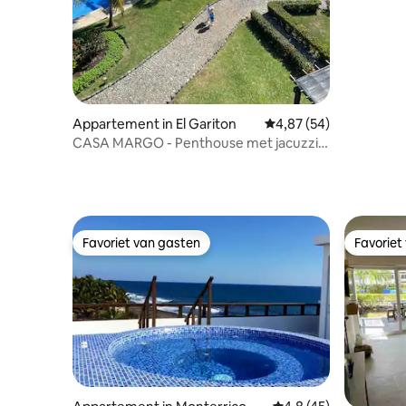
Appartement in El Gariton
Gemiddelde beoordeling
4,87 (54)
CASA MARGO - Penthouse met jacuzzi,
wifi en strand
Favoriet van gasten
Favoriet
Favoriet van gasten
Favoriet