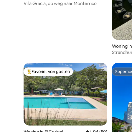
Villa Gracia, op weg naar Monterrico
Woning in
Strandhui
vrienden
Favoriet van gasten
Superho
Topfavoriet van gasten
Superho
Woning in El Cerinal
Gemiddelde beoordeling
4,94 (50)