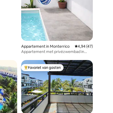
Appartement in Monterrico
Gemiddelde beoordelin
4,94 (47)
Appartement met privézwembad in
Monterrico
Favoriet van gasten
Topfavoriet van gasten