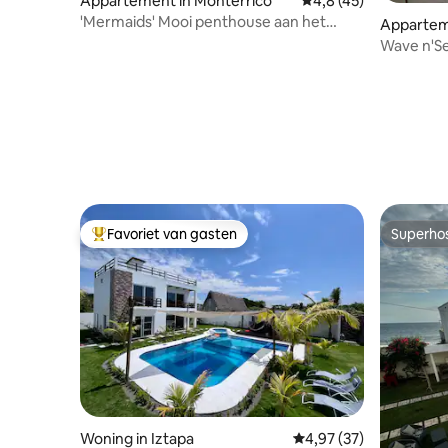
Appartement in Monterrico
Gemiddelde beoordeli
4,8 (45)
'Mermaids' Mooi penthouse aan het
Apparteme
strand van het gezin.
sco
Wave n'Se
Favoriet van gasten
Superho
Topfavoriet van gasten
Superho
Woning in Iztapa
Gemiddelde beoordeling
4,97 (37)