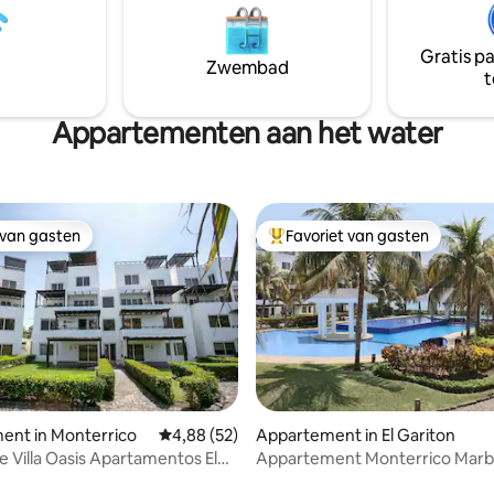
woonkamer, een palmboombo
huis, de tuin en het zwembad
hangmatten en een kleinere r
 jou om van te genieten voor
middagdrankjes met vrienden. 
Gratis p
te uitje uit de stad. Volg ons op
Zwembad
op IG @islapalmeras
t
aDeAmati en like ons op FB
Appartementen aan het water
 van gasten
Favoriet van gasten
 van gasten
Topfavoriet van gasten
ent in Monterrico
Gemiddelde beoordeling van 4,88 uit 5, 52 r
4,88 (52)
Appartement in El Gariton
 Villa Oasis Apartamentos El
Appartement Monterrico Marb
IFI