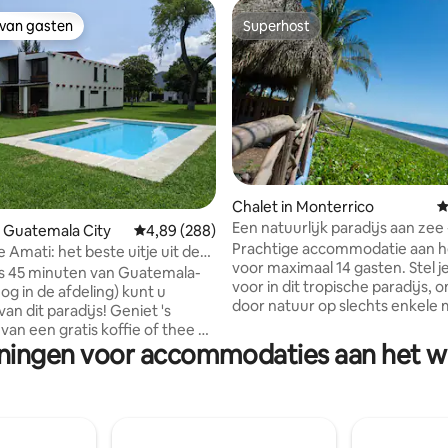
 van gasten
Superhost
 van gasten
Superhost
Chalet in Monterrico
G
Een natuurlijk paradijs aan zee -
 Guatemala City
Gemiddelde beoordeling van 4,89 uit 5, 288 r
4,89 (288)
 van 4,82 uit 5, 132 recensies
Palmeras
Prachtige accommodatie aan h
 Amati: het beste uitje uit de
voor maximaal 14 gasten. Stel je jezelf
s 45 minuten van Guatemala-
voor in dit tropische paradijs,
og in de afdeling) kunt u
door natuur op slechts enkele
an dit paradijs! Geniet 's
afstand van de oceaan. Word wakker
van een gratis koffie of thee op
met het geluid van de golven e
eningen voor accommodaties aan het wa
koel af in het zwembad, geniet
een kopje koffie terwijl je geni
rachtige zonsondergangen en
prachtige zonsondergang. Open
onds rond een kampvuur. Vanuit
ruimtes, waaronder twee zwe
kun je overdag genieten van het
een picknick- en vuurplaats, e
op Volcán de Agua en 's nachts
rancho met kitchenette, eet- 
chten van de avocadoplantage.