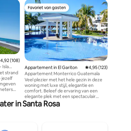
Woning i
Favoriet van gasten
Favorie
Favoriet van gasten
Favorie
Voor natu
Als je v
oceaan, 
comfort z
huis gew
eigen zw
eigen ba
palmbome
Ons huis 
emiddelde beoordeling van 4,92 uit 5, 108 recensies
4,92 (108)
nabijgel
 Isla
ecensies
Appartement in El Gariton
Gemiddelde beoordeling
4,95 (123)
ook zoet water. De keuk
et strand
erg goed
Appartement Monterrico Guatemala
potten e
Veel plezier met het hele gezin in deze
 omgeven
zodat ze a
woning met luxe stijl, elegantie en
 meters
zodat ze a
comfort. Beleef de ervaring van een
elegante plek met een spectaculair
n drink
ter in Santa Rosa
uitzicht op de oceaan en zwembaden
et van een
voor het strand, waar je op een speciale
manier kunt genieten van de
mbaden,
zonsopgang en zonsondergang. Schone,
en grote
comfortabele kamers en premium Serta
en
bedden. Het heeft 3 slaapkamers, 1