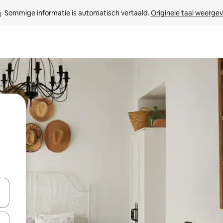
Sommige informatie is automatisch vertaald. 
Originele taal weerge
een keuze met je de pijltjestoetsen omhoog en omlaag, óf door te tik