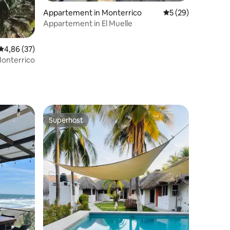
ecensies
Appartement in Monterrico
Gemiddelde beoorde
5 (29)
Appartement in El Muelle
Gemiddelde beoordeling van 4,86 uit 5, 37 recensies
4,86 (37)
 Monterrico
Superhost
Superhost