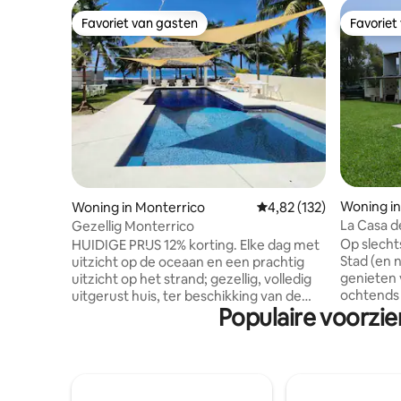
Favoriet van gasten
Favoriet
Favoriet van gasten
Favoriet
Woning in
Woning in Monterrico
Gemiddelde beoordeling
4,82 (132)
La Casa de
Gezellig Monterrico
stad
Op slecht
HUIDIGE PRIJS 12% korting. Elke dag met
Stad (en n
uitzicht op de oceaan en een prachtig
genieten v
uitzicht op het strand; gezellig, volledig
ochtends 
uitgerust huis, ter beschikking van de
Populaire voorzi
de pier, 
gasten, kwaliteitscommunicatie, alles
van de p
wat je nodig hebt voor een vakantie. 2
zit' s av
slaapkamers met airco, 2 complete
het huis 
badkamers. TV, SNELLE WIFI. Sociale
uitzicht 
ruimtes met uitzicht op de oceaan:
van de li
hangmatten, 2 woonkamers, 2