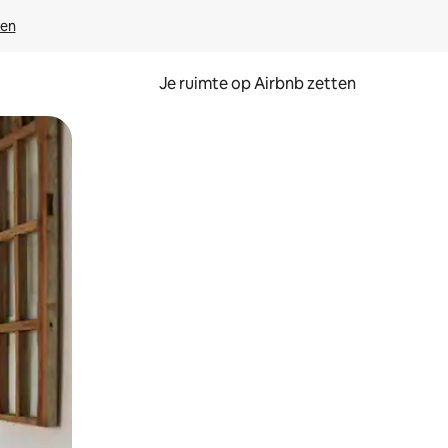
ven
Je ruimte op Airbnb zetten
ken of swipen.