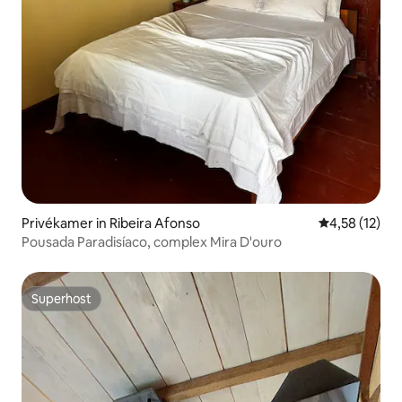
Privékamer in Ribeira Afonso
Gemiddelde be
4,58 (12)
Pousada Paradisíaco, complex Mira D'ouro
Superhost
Superhost