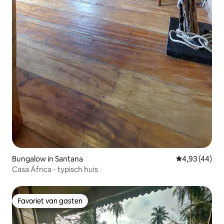
Bungalow in Santana
Gemiddelde be
4,93 (44)
Casa África - typisch huis
Favoriet van gasten
Favoriet van gasten