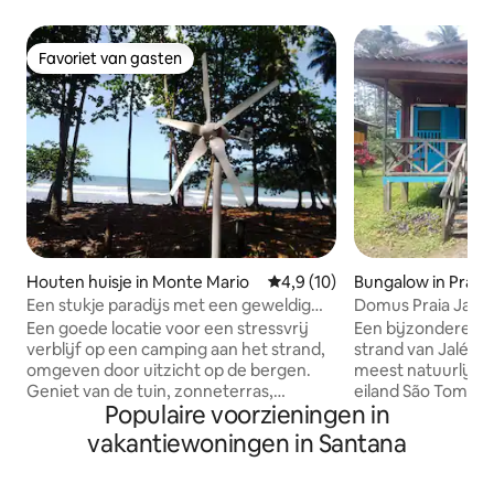
Favoriet van gasten
Favoriet van gasten
Houten huisje in Monte Mario
Gemiddelde beoordeling van 4,
4,9 (10)
Bungalow in Praia 
Een stukje paradijs met een geweldig
Domus Praia Jalé 
strand.
Een goede locatie voor een stressvrij
Een bijzondere ple
verblijf op een camping aan het strand,
strand van Jalé, 
omgeven door uitzicht op de bergen.
meest natuurlijke
Geniet van de tuin, zonneterras,
eiland São Tomé.
Populaire voorzieningen in
buitenspeelgoed, barbecue, bar en
blinken uit in comf
andere faciliteiten zoals picknickplaats,
strand, en bieden 
vakantiewoningen in Santana
parkeergelegenheid op het terrein en
golven als gezelsc
gratis wifi. Op de camping heeft elke
of meerdere dagen. Onze bungalo