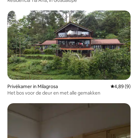
Residência Tia Ana, in Guadalupe
Privékamer in Milagrosa
Gemiddelde b
4,89 (9)
Het bos voor de deur en met alle gemakken