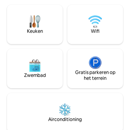
unit beddengoed en handdoeken.
geschikt voor één
Gasten van de camping kunnen
getoonde prijs is
genieten van het gratis continentale
neem contact met
ontbijt in de koffiebar op het terrein.
gepersonaliseerde
Internationale luchthaven São Tomé ligt
de toeristenkosten
op 64 km afstand. Je avontuur begint
per nacht) wordt t
Keuken
Wifi
wanneer je bij ons boekt!
gebracht.
Gratis parkeren op
Zwembad
het terrein
Airconditioning