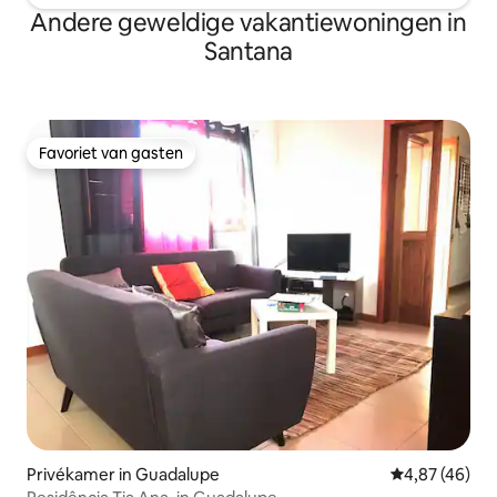
Andere geweldige vakantiewoningen in
Santana
Favoriet van gasten
Favoriet van gasten
Privékamer in Guadalupe
Gemiddelde be
4,87 (46)