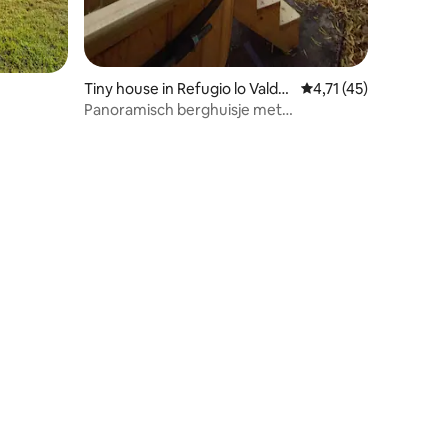
Tiny house in Refugio lo Valde
Gemiddelde beoordelin
4,71 (45)
s
Panoramisch berghuisje met
privézwembad