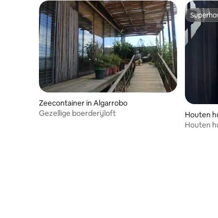
Superho
Superho
Zeecontainer in Algarrobo
Gezellige boerderijloft
Houten hu
Houten hu