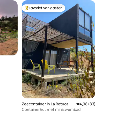
Favoriet van gasten
Topfavoriet van gasten
recensies
Zeecontainer in La Retuca
Gemiddelde beoordelin
4,98 (83)
Containerhut met minizwembad