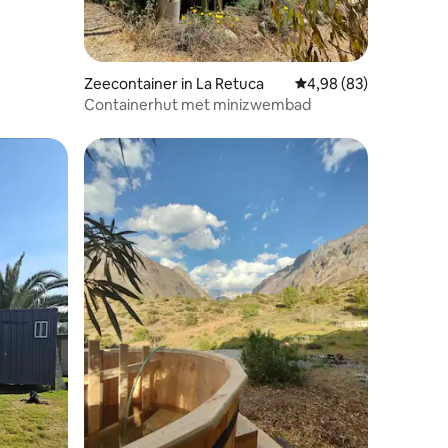
Zeecontainer in La Retuca
Gemiddelde beoordelin
4,98 (83)
Containerhut met minizwembad