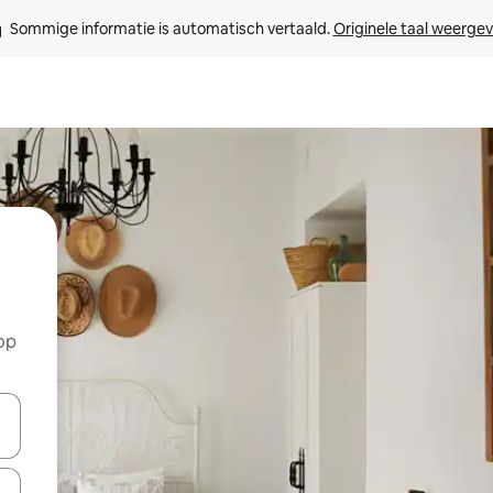
Sommige informatie is automatisch vertaald. 
Originele taal weerge
op
een keuze met je de pijltjestoetsen omhoog en omlaag, óf door te tik