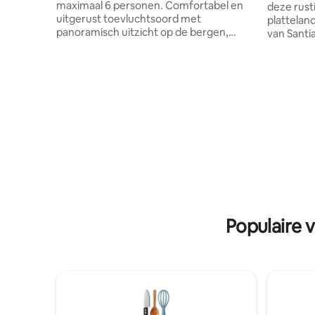
maximaal 6 personen. Comfortabel en
deze rust
uitgerust toevluchtsoord met
plattelan
panoramisch uitzicht op de bergen,
van Santi
gletsjers en ongelooflijke landschappen.
Binnen 20
Unieke rust en ontkoppeling midden in
zonsonde
de natuur, met de intalaties kun je een
Algarrobo
paar dagen genieten van het gratis
bieden je 
uitzicht op de berg. Het heeft een
het gezel
privézwembad voor gratis gebruik van
huis en on
novienbre tot maart en een eigen
eieren zu
bubbelbad (TEGEN BETALING, 45mil CLP
ons huis 
O 48 DOLLAR ) om naar de sterren te
Casablanc
kijken bij de zonsondergang.
van de lo
Populaire 