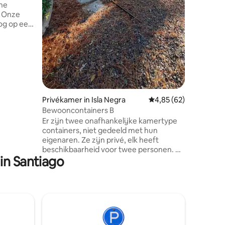
che
. Onze
og op een
 heeft
n
mer een
 is er een
wembad,
en
Privékamer in Isla Negra
Gemiddelde beoordelin
4,85 (62)
 ingang.
tend voor
Bewooncontainers B
hut
Er zijn twee onafhankelijke kamertype
containers, niet gedeeld met hun
eigenaren. Ze zijn privé, elk heeft
beschikbaarheid voor twee personen. Ze
in Santiago
zijn ideaal voor jonge stellen en
soloreizigers. 2-persoons lakens moeten
worden meegebracht, kussenslopen,
handdoeken en Comfort. Voor de lente
en de zomer wordt aangeraden om
muggenwerend middel mee te nemen
(het is een bosgebied). Ze liggen op 25