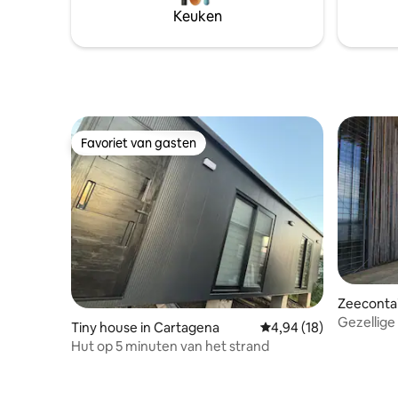
Keuken
Favoriet van gasten
Favoriet van gasten
Zeecontai
Gezellige
Tiny house in Cartagena
Gemiddelde beoordeling
4,94 (18)
Hut op 5 minuten van het strand