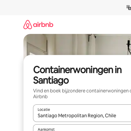
Ga
direct
naar
inhoud
Containerwoningen in
Santiago
Vind en boek bijzondere containerwoningen 
Airbnb
Locatie
Wanneer er suggesties beschikbaar zijn, maak je 
Aankomst