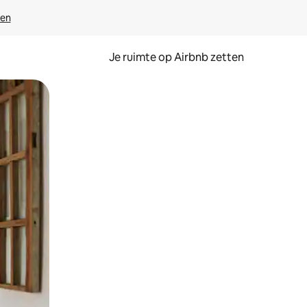
ven
Je ruimte op Airbnb zetten
ken of swipen.