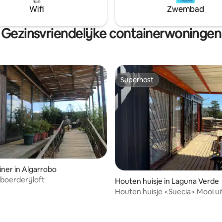
Wifi
Zwembad
Gezinsvriendelijke containerwoningen
Superhost
Superhost
ner in Algarrobo
 boerderijloft
Houten huisje in Laguna Verde
 van 4,94 uit 5, 18 recensies
Houten huisje <Suecia> Mooi ui