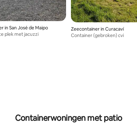
r in San José de Maipo
Zeecontainer in Curacaví
 plek met jacuzzi
Container (gebroken) cvi
 van 4,85 uit 5, 62 recensies
Containerwoningen met patio