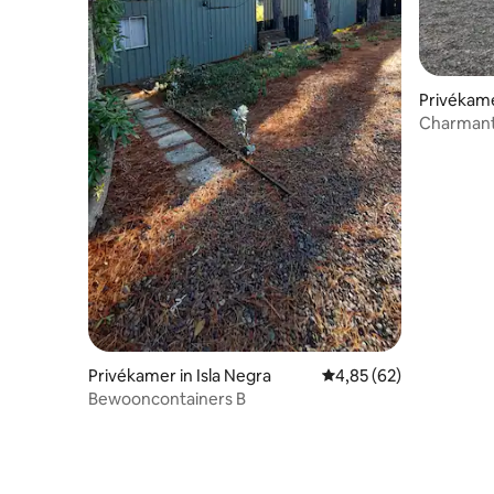
Privékame
Charmante
Privékamer in Isla Negra
Gemiddelde beoordeling
4,85 (62)
Bewooncontainers B