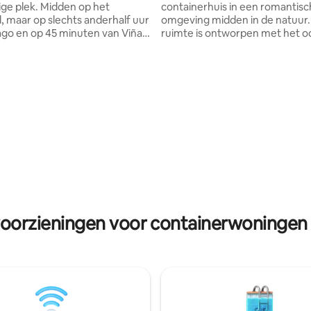
ige plek. Midden op het
containerhuis in een romantis
d, maar op slechts anderhalf uur
omgeving midden in de natuur
ago en op 45 minuten van Viña.
ruimte is ontworpen met het o
 minuten kun je de
aangenaam verblijf. Het huisje
rgang bewonderen in
thermische isolatie op basis va
, El Yeco of Tunquén. Wij
polyurethaan en in de slaapka
een plek van rust en vrede in
raam met thermopaneel. Buiten
schap van de dieren van het
aangenaam terras, een miniz
ze kippen, die je hun heerlijke
een barbecue, een hangmat, e
llen schenken. In de buurt van
buitendouche en
kun je wijngaarden in de
privéparkeergelegenheid bij de
a-vallei bezoeken en genieten
Al deze faciliteiten zijn uitslui
kale keuken.
gebruik door de gasten van de 
GESLOTEN ZWEMBAD
voorzieningen voor containerwoningen 