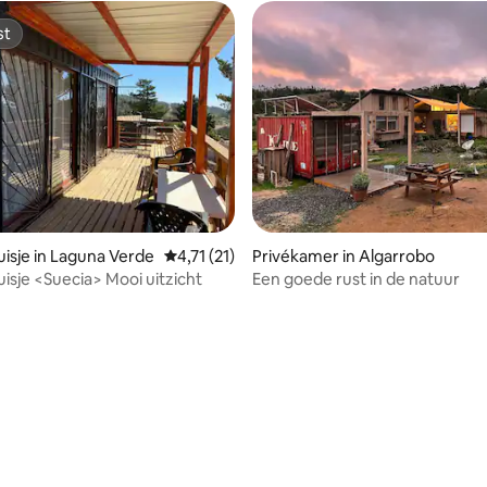
st
st
isje in Laguna Verde
Gemiddelde beoordeling van 4,71 uit 5, 21 
4,71 (21)
Privékamer in Algarrobo
isje <Suecia> Mooi uitzicht
Een goede rust in de natuur