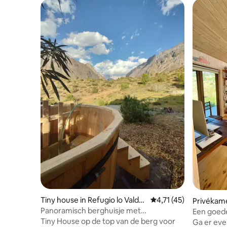
Tiny house in Refugio lo Valde
Gemiddelde beoordelin
4,71 (45)
Privékame
s
Panoramisch berghuisje met
Een goede
privézwembad
Tiny House op de top van de berg voor
Ga er eve