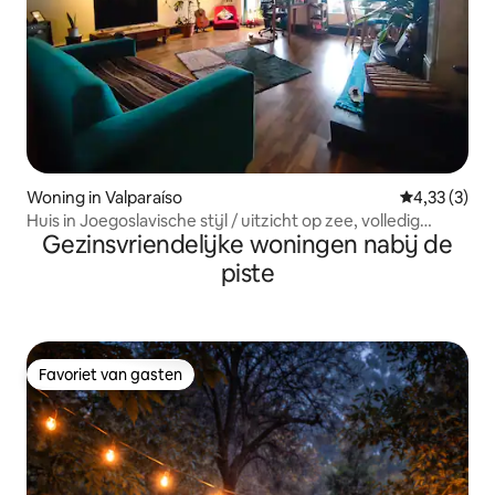
Woning in Valparaíso
Gemiddelde b
4,33 (3)
Huis in Joegoslavische stijl / uitzicht op zee, volledig
Gezinsvriendelijke woningen nabij de
toeristisch
piste
Favoriet van gasten
Favoriet van gasten