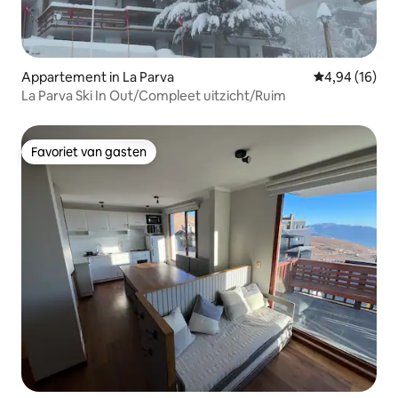
Appartement in La Parva
Gemiddelde be
4,94 (16)
La Parva Ski In Out/Compleet uitzicht/Ruim
Favoriet van gasten
Favoriet van gasten