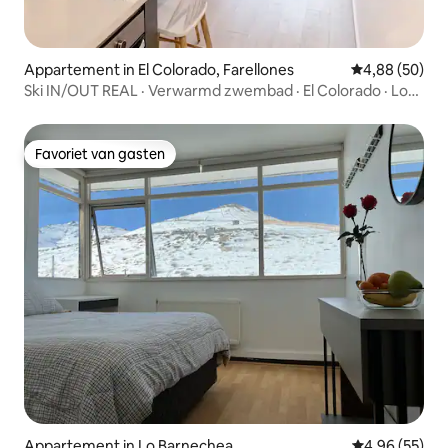
Appartement in El Colorado, Farellones
Gemiddelde be
4,88 (50)
Ski IN/OUT REAL · Verwarmd zwembad · El Colorado · Loft
4P
Favoriet van gasten
Favoriet van gasten
Appartement in Lo Barnechea
Gemiddelde be
4,96 (55)