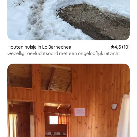
Houten huisje in Lo Barnechea
Gemiddelde b
4,6 (10)
Gezellig toevluchtsoord met een ongelooflijk uitzicht