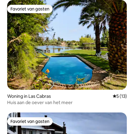
Favoriet van gasten
Favoriet van gasten
Woning in Las Cabras
Gemiddelde
5 (13)
Huis aan de oever van het meer
Favoriet van gasten
Favoriet van gasten