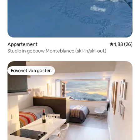
Appartement
Gemiddelde be
4,88 (26)
Studio in gebouw Monteblanco (ski-in/ski-out)
Favoriet van gasten
Favoriet van gasten