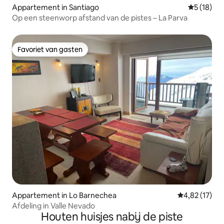
Appartement in Santiago
Gemiddelde
5 (18)
Op een steenworp afstand van de pistes – La Parva
Favoriet van gasten
Favoriet van gasten
Appartement in Lo Barnechea
Gemiddelde be
4,82 (17)
Afdeling in Valle Nevado
Houten huisjes nabij de piste