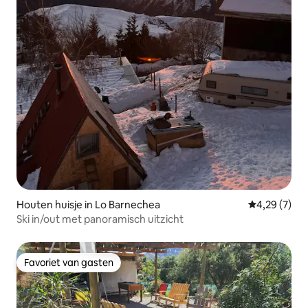
Houten huisje in Lo Barnechea
Gemiddelde b
4,29 (7)
Ski in/out met panoramisch uitzicht
Favoriet van gasten
Favoriet van gasten