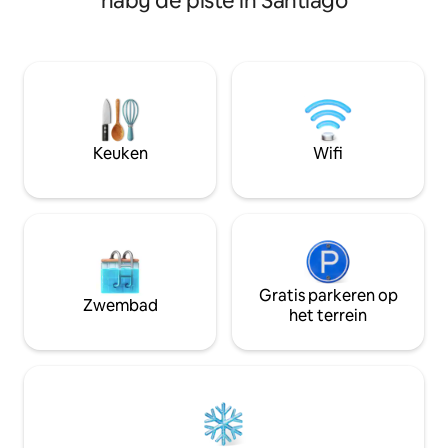
nabij de piste in Santiago
badkamers met een bad en een douche,
Arauco, Alto Las 
een keuken uitgerust voor 6 personen, 2
restaurants van Santiago. 
koelkasten en een oven. Woonkamer
slaapkamers, 2 ba
met Smart-tv 50”, DirectTV, wifi.
tv en privéparkeergel
Appartement met quincho, directe
voor stellen, gezi
toegang tot de tennisbanen,
📍 Vitacura – Veil
speelkamers, ruimte voor werken op
Uitzicht op de be
afstand, zwembad met gematigde
zonsondergangen ❄
Keuken
Wifi
temperatuur (juli-september) en
badkamers (bad + 
overdekte parkeerplaats (1 auto). Het is
uitgeruste keuken 
inclusief lakens en handdoeken. Je bent
parkeren
helemaal klaar om te genieten en je
thuis te voelen!
Gratis parkeren op
Zwembad
het terrein