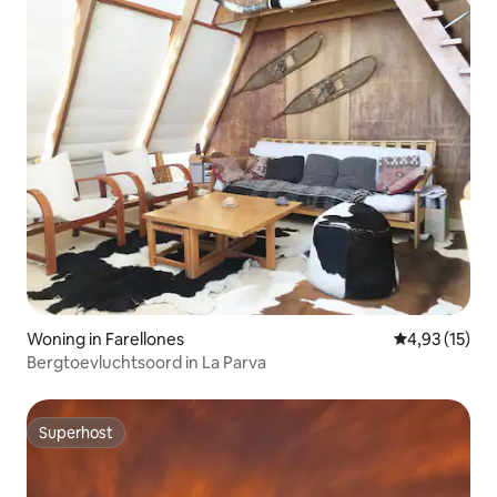
Woning in Farellones
Gemiddelde be
4,93 (15)
Bergtoevluchtsoord in La Parva
Superhost
Superhost