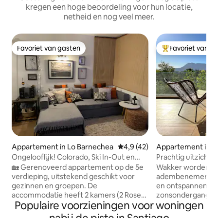
kregen een hoge beoordeling voor hun locatie,
netheid en nog veel meer.
Favoriet van gasten
Favoriet van g
Favoriet van gasten
Topfavoriet van 
Appartement in Lo Barnechea
Gemiddelde beoordeling van 4,
4,9 (42)
Appartement in V
Ongelooflijk! Colorado, Ski In-Out en
Prachtig uitzicht 
zwembad
Vitacura
🏡 Gerenoveerd appartement op de 5e
Wakker worden m
verdieping, uitstekend geschikt voor
adembenemend uit
gezinnen en groepen. De
en ontspannen me
accommodatie heeft 2 kamers (2 Rosen-
zonsondergangen v
Populaire voorzieningen voor woningen
bedden voor 1,5 persoon + een
in Vitacura. Met a
stapelbed met een uitschuifbaar bed), 2
slechts enkele mi