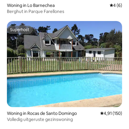
Woning in Lo Barnechea
Gemiddeld
4 (6)
Berghut in Parque Farellones
Superhost
Superhost
Woning in Rocas de Santo Domingo
Gemiddelde beo
4,91 (150)
Volledig uitgeruste gezinswoning