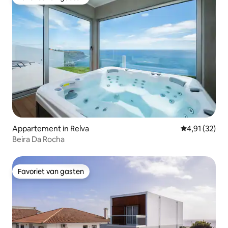
Favoriet van gasten
Appartement in Relva
Gemiddelde be
4,91 (32)
Beira Da Rocha
Favoriet van gasten
Favoriet van gasten