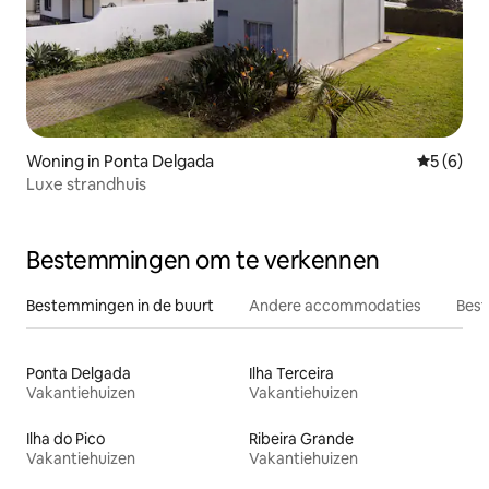
Woning in Ponta Delgada
Gemiddeld
5 (6)
Luxe strandhuis
Bestemmingen om te verkennen
Bestemmingen in de buurt
Andere accommodaties
Best
Ponta Delgada
Ilha Terceira
Vakantiehuizen
Vakantiehuizen
Ilha do Pico
Ribeira Grande
Vakantiehuizen
Vakantiehuizen