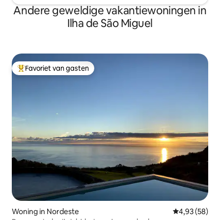
Andere geweldige vakantiewoningen in
Ilha de São Miguel
Favoriet van gasten
Topfavoriet van gasten
Woning in Nordeste
Gemiddelde be
4,93 (58)