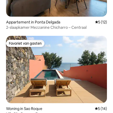
Appartement in Ponta Delgada
Gemiddelde
5 (12)
2-slaapkamer Mezzanine Chicharro – Centraal
Favoriet van gasten
Favoriet van gasten
Woning in Sao Roque
Gemiddelde
5 (14)