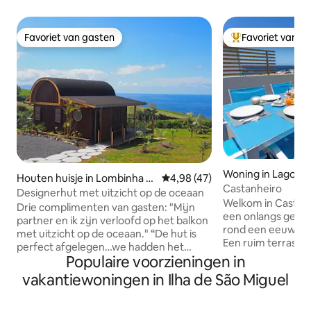
Favoriet van gasten
Favoriet van g
Favoriet van gasten
Topfavoriet van 
Woning in Lagoa
Houten huisje in Lombinha d
Gemiddelde beoordeling van 4,9
4,98 (47)
Castanheiro
a Maia
Designerhut met uitzicht op de oceaan
Welkom in Castanheiro. Onze 
Drie complimenten van gasten: "Mijn
een onlangs gere
partner en ik zijn verloofd op het balkon
rond een eeuwen
met uitzicht op de oceaan." “De hut is
Een ruim terras b
perfect afgelegen…we hadden het
uitzicht op de baai va
Populaire voorzieningen in
gevoel dat we in onze eigen bubbel
gunstig gelegen in Lagoa en op 
zaten!!" "Hosts doen er alles aan om hun
vakantiewoningen in Ilha de São Miguel
minuten loopafsta
gasten een onvergetelijk verblijf te
Een wandeling naa
geven, bijvoorbeeld met een handige
zwembaden kost je