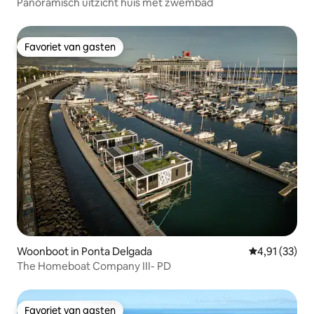
Panoramisch uitzicht huis met zwembad
Favoriet van gasten
Favoriet van gasten
Woonboot in Ponta Delgada
Gemiddelde be
4,91 (33)
The Homeboat Company III- PD
Favoriet van gasten