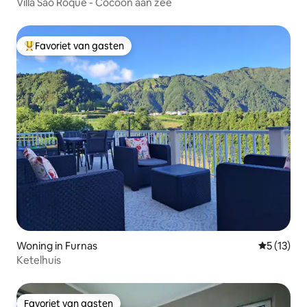
Villa São Roque - Cocoon aan zee
Favoriet van gasten
Topfavoriet van gasten
Woning in Furnas
Gemiddelde
5 (13)
Ketelhuis
Favoriet van gasten