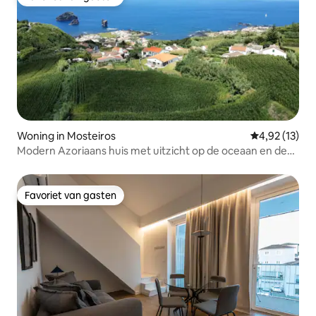
Favoriet van gasten
Woning in Mosteiros
Gemiddelde be
4,92 (13)
Modern Azoriaans huis met uitzicht op de oceaan en de
vulkaan
Favoriet van gasten
Favoriet van gasten