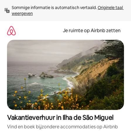
Ga
Sommige informatie is automatisch vertaald. 
Originele taal 
direct
weergeven
naar
inhoud
Je ruimte op Airbnb zetten
Vakantieverhuur in Ilha de São Miguel
Vind en boek bijzondere accommodaties op Airbnb