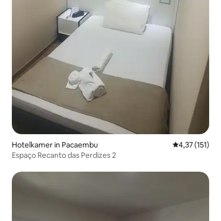
Hotelkamer in Pacaembu
Gemiddelde beo
4,37 (151)
Espaço Recanto das Perdizes 2