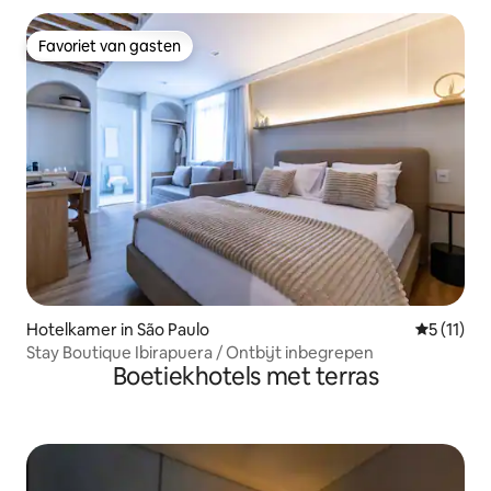
Favoriet van gasten
Favoriet van gasten
Hotelkamer in São Paulo
Gemiddeld
5 (11)
Stay Boutique Ibirapuera / Ontbijt inbegrepen
Boetiekhotels met terras