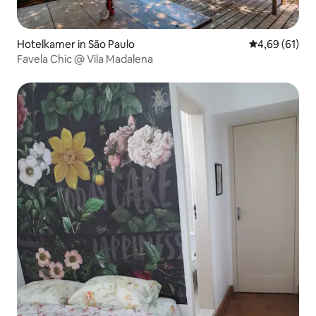
Hotelkamer in São Paulo
Gemiddelde be
4,69 (61)
Favela Chic @ Vila Madalena