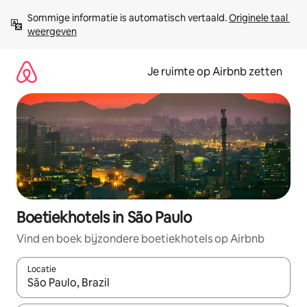
Ga
Sommige informatie is automatisch vertaald. 
Originele taal 
direct
weergeven
naar
inhoud
Je ruimte op Airbnb zetten
Boetiekhotels in São Paulo
Vind en boek bijzondere boetiekhotels op Airbnb
Locatie
Wanneer er suggesties beschikbaar zijn, maak je een keuze met