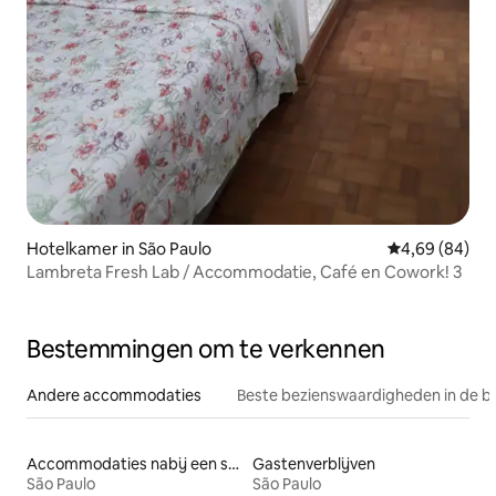
Hotelkamer in São Paulo
Gemiddelde be
4,69 (84)
Lambreta Fresh Lab / Accommodatie, Café en Cowork! 3
Bestemmingen om te verkennen
Andere accommodaties
Beste bezienswaardigheden in de b
Accommodaties nabij een strand
Gastenverblijven
São Paulo
São Paulo