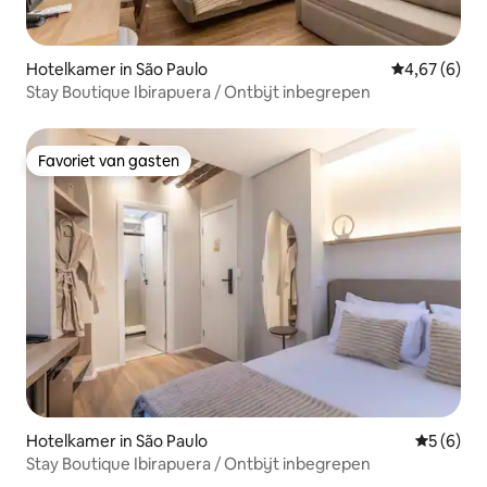
Hotelkamer in São Paulo
Gemiddelde b
4,67 (6)
Stay Boutique Ibirapuera / Ontbijt inbegrepen
Favoriet van gasten
Favoriet van gasten
Hotelkamer in São Paulo
Gemiddeld
5 (6)
Stay Boutique Ibirapuera / Ontbijt inbegrepen