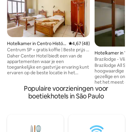
Hotelkamer in Centro Históri
Gemiddelde beoordeling van 4,6
4,67 (48)
co de São Paulo
Centrum SP + gratis koffie | Beste prijs *
Hotelkamer in Vila
Daher
Daher Center Hotel biedt een van de
Brazilodge - Vila M
appartementen waar je een
Brazilodge All Sui
toegankelijke en gastvrije ervaring kunt
hoogwaardige hote
ervaren op de beste locatie in het
gezellige en onts
centrum van São Paulo. 📌 Dicht bij Rua
het het meest com
25 de Março, Brás en de metro zijn er
Populaire voorzieningen voor
São Paulo maakt. Lekker ontbijt
verschillende bezienswaardigheden,
inbegrepen in het 
boetiekhotels in São Paulo
bars en restaurants op korte
de koele Vila Mari
loopafstand van het hotel. 🏨 Daarnaast
Boheemse Rua Joa
combineert Daher de klassieker met het
bars en restaurants
moderne bieden van functionaliteit,
Ana Rosa metro, 
flexibiliteit, comfort en super
luchthaven, Ibirap
gepersonaliseerde zorg door Family
laan. Het is ideaal
Affective Hospitality and Welcome.