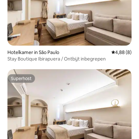
Hotelkamer in São Paulo
Gemiddelde b
4,88 (8)
Stay Boutique Ibirapuera / Ontbijt inbegrepen
Superhost
Superhost