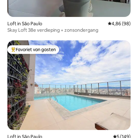
Loft in São Paulo
Gemiddelde be
4,86 (98)
Skay Loft 38e verdieping + zonsondergang
Favoriet van gasten
Topfavoriet van gasten
Loft in São Paulo
Gemiddelde 
5 (149)