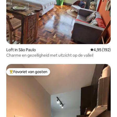
Loft in São Paulo
Gemiddelde beo
4,95 (192)
Charme en gezelligheid met uitzicht op de vallei!
Favoriet van gasten
Topfavoriet van gasten