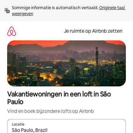
Ga
Sommige informatie is automatisch vertaald. 
Originele taal 
direct
weergeven
naar
inhoud
Je ruimte op Airbnb zetten
Vakantiewoningen in een loft in São
Paulo
Vind en boek bijzondere lofts op Airbnb
Locatie
Wanneer er suggesties beschikbaar zijn, maak je een keuze met