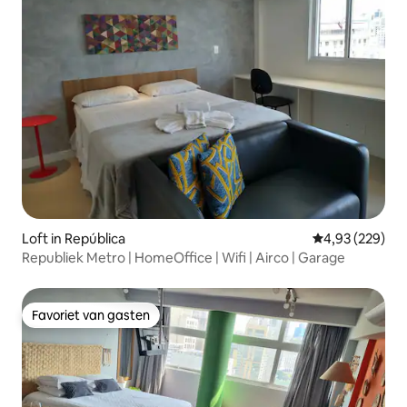
Loft in República
Gemiddelde beo
4,93 (229)
Republiek Metro | HomeOffice | Wifi | Airco | Garage
Favoriet van gasten
Favoriet van gasten