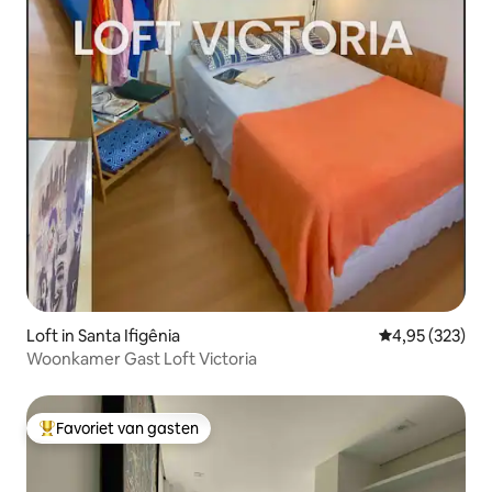
Loft in Santa Ifigênia
Gemiddelde beo
4,95 (323)
Woonkamer Gast Loft Victoria
Favoriet van gasten
Topfavoriet van gasten