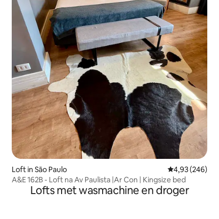
Loft in São Paulo
Gemiddelde beo
4,93 (246)
A&E 162B - Loft na Av Paulista |Ar Con | Kingsize bed
Lofts met wasmachine en droger