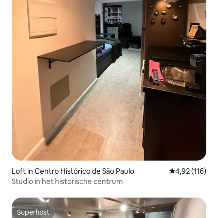
Loft in Centro Histórico de São Paulo
Gemiddelde beo
4,92 (116)
Studio in het historische centrum
Superhost
Superhost