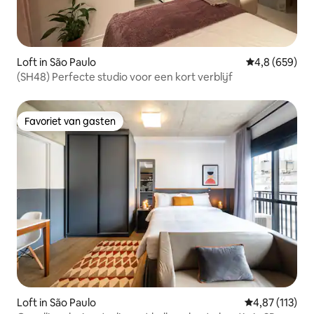
Loft in São Paulo
Gemiddelde be
4,8 (659)
(SH48) Perfecte studio voor een kort verblijf
Favoriet van gasten
Favoriet van gasten
Loft in São Paulo
Gemiddelde beo
4,87 (113)