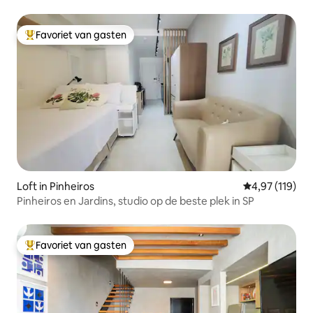
Favoriet van gasten
Topfavoriet van gasten
Loft in Pinheiros
Gemiddelde beo
4,97 (119)
Pinheiros en Jardins, studio op de beste plek in SP
Favoriet van gasten
Topfavoriet van gasten