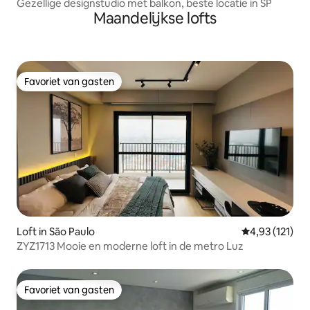
Gezellige designstudio met balkon, beste locatie in SP
Maandelijkse lofts
Favoriet van gasten
Favoriet van gasten
Loft in São Paulo
Gemiddelde beo
4,93 (121)
ZYZ1713 Mooie en moderne loft in de metro Luz
Favoriet van gasten
Favoriet van gasten