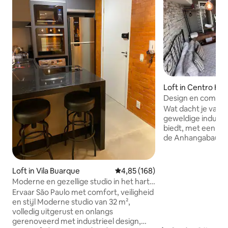
Loft in Centro His
ão Paulo
Design en comfort
metrostation São
Wat dacht je van e
geweldige industriële lof
biedt, met een pa
de Anhangabaú-val
plaats aan 4 gaste
queensize bed, de
airconditioning. Ontspan in de hangmat
Loft in Vila Buarque
Gemiddelde beoordeling van 4,85
4,85 (168)
met uitzicht op de
Moderne en gezellige studio in het hart
geniet van de voll
van SP
Ervaar São Paulo met comfort, veiligheid
met airfryer, kook
en stijl Moderne studio van 32 m²,
Moderne inrichti
volledig uitgerust en onlangs
muur en sfeerverlic
gerenoveerd met industrieel design,
voor een stijlvol t