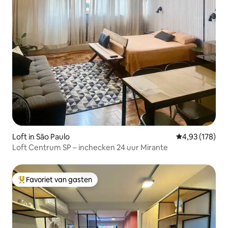
Loft in São Paulo
Gemiddelde beo
4,93 (178)
Loft Centrum SP – inchecken 24 uur Mirante
Favoriet van gasten
Topfavoriet van gasten