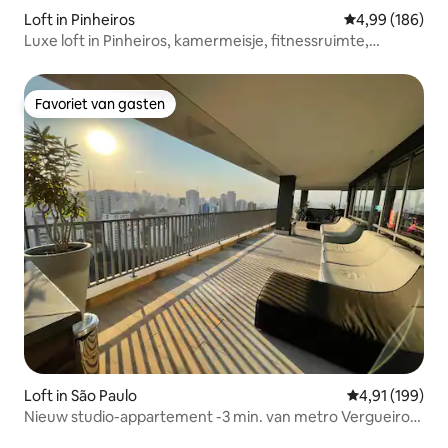
Loft in Pinheiros
Gemiddelde beo
4,99 (186)
Luxe loft in Pinheiros, kamermeisje, fitnessruimte,
zwembad
Favoriet van gasten
Favoriet van gasten
Loft in São Paulo
Gemiddelde beo
4,91 (199)
Nieuw studio-appartement -3 min. van metro Vergueiro-
AP2