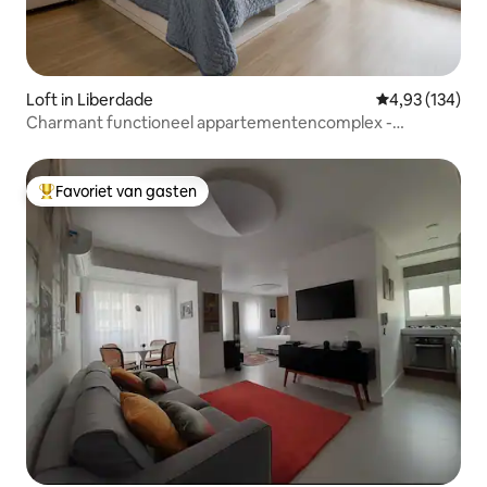
Loft in Liberdade
Gemiddelde beo
4,93 (134)
Charmant functioneel appartementencomplex -
"Aconchego"
Favoriet van gasten
Topfavoriet van gasten