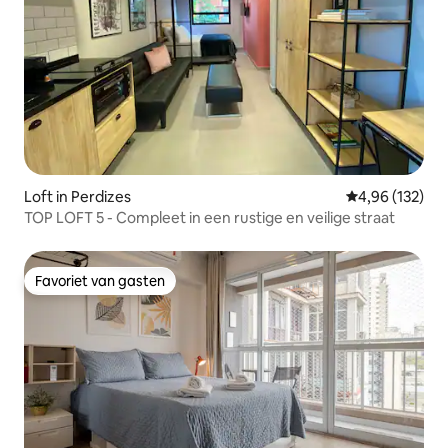
Loft in Perdizes
Gemiddelde beo
4,96 (132)
TOP LOFT 5 - Compleet in een rustige en veilige straat
Favoriet van gasten
Favoriet van gasten