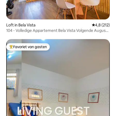
Loft in Bela Vista
Gemiddelde be
4,8 (212)
104 - Volledige Appartement Bela Vista Volgende Augusta
en Paulista
Favoriet van gasten
Topfavoriet van gasten