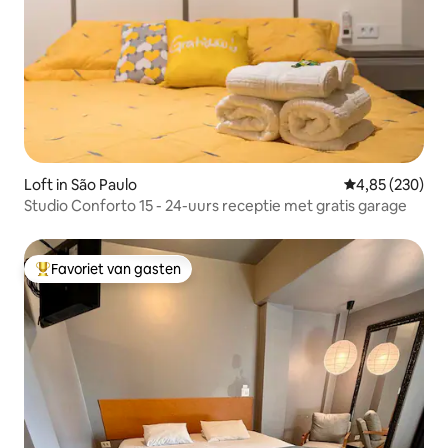
Loft in São Paulo
Gemiddelde beo
4,85 (230)
Studio Conforto 15 - 24-uurs receptie met gratis garage
Favoriet van gasten
Topfavoriet van gasten