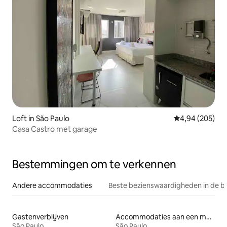
Loft in São Paulo
Gemiddelde beo
4,94 (205)
Casa Castro met garage
Bestemmingen om te verkennen
Andere accommodaties
Beste bezienswaardigheden in de b
Gastenverblijven
Accommodaties aan een meer
São Paulo
São Paulo