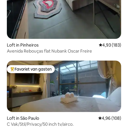
Loft in Pinheiros
Gemiddelde beo
4,93 (183)
Avenida Rebouças flat Nubank Oscar Freire
Favoriet van gasten
Topfavoriet van gasten
Loft in São Paulo
Gemiddelde beo
4,96 (108)
C Vak/Stil/Privacy/50 inch tv/airco.