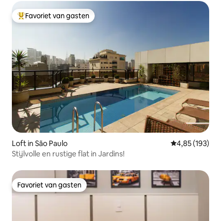
Favoriet van gasten
Topfavoriet van gasten
Loft in São Paulo
Gemiddelde beo
4,85 (193)
Stijlvolle en rustige flat in Jardins!
Favoriet van gasten
Favoriet van gasten