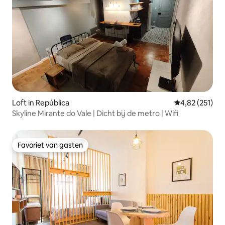
Loft in República
Gemiddelde beo
4,82 (251)
Skyline Mirante do Vale | Dicht bij de metro | Wifi
Favoriet van gasten
Favoriet van gasten