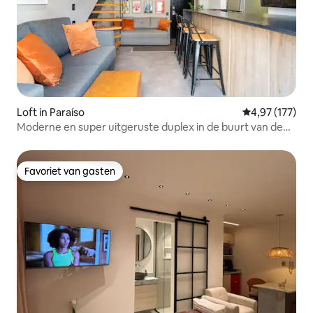
Loft in Paraíso
Gemiddelde beo
4,97 (177)
Moderne en super uitgeruste duplex in de buurt van de
bezienswaardigheden van São Paulo
Favoriet van gasten
Favoriet van gasten