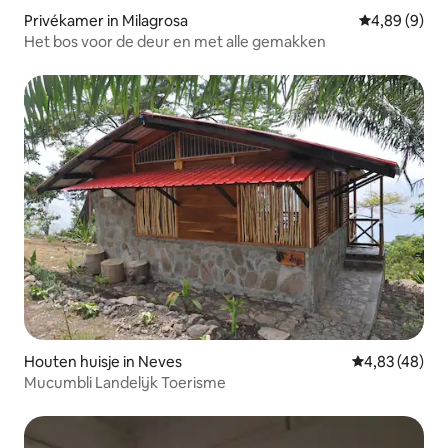
Privékamer in Milagrosa
Gemiddelde b
4,89 (9)
Het bos voor de deur en met alle gemakken
Houten huisje in Neves
Gemiddelde be
4,83 (48)
Mucumbli Landelijk Toerisme