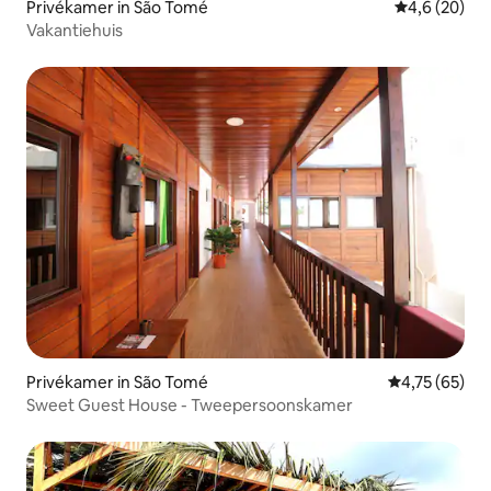
Privékamer in São Tomé
Gemiddelde b
4,6 (20)
Vakantiehuis
Privékamer in São Tomé
Gemiddelde be
4,75 (65)
Sweet Guest House - Tweepersoonskamer