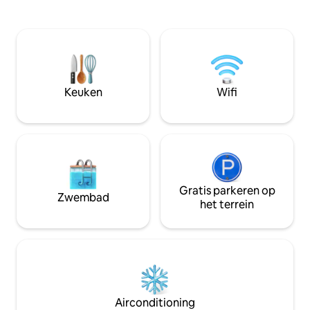
gebied met de status van bescherming
unit beddengoed 
van de weelderige fauna en flora;
Gasten van de ca
buitengewone biologische diversiteit.
genieten van het g
ontbijt in de koffi
Internationale luc
op 64 km afstand. Je avontuur begin
wanneer je bij ons
Keuken
Wifi
Gratis parkeren op
Zwembad
het terrein
Airconditioning