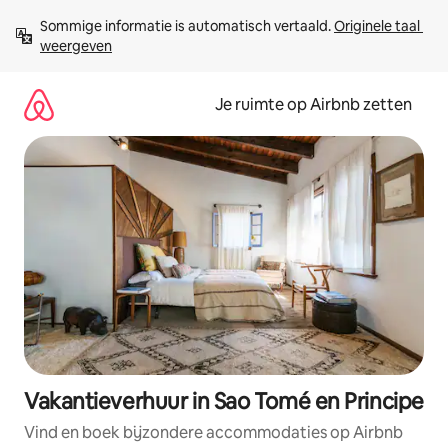
Ga
Sommige informatie is automatisch vertaald. 
Originele taal 
direct
weergeven
naar
inhoud
Je ruimte op Airbnb zetten
Vakantieverhuur in Sao Tomé en Principe
Vind en boek bijzondere accommodaties op Airbnb