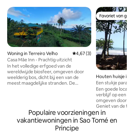
Favoriet van gas
Favoriet van gas
Woning in Terreiro Velho
Gemiddelde beoordeling van 4,
4,67 (3)
Casa Mãe Inn - Prachtig uitzicht
In het volledige erfgoed van de
wereldwijde biosfeer, omgeven door
Houten huisje in 
weelderig bos, dicht bij een van de
Een stukje paradi
meest maagdelijke stranden. De
strand.
ongeëvenaarde biodiversiteit, het
Een goede locatie 
grootste aantal endemische
verblijf op een ca
vogelsoorten per vierkante meter ter
omgeven door uitz
wereld, heeft hier zijn hoogtepunt op
Geniet van de tuin
Populaire voorzieningen in
het eiland. Het is gelegen in het zuiden,
buitenspeelgoed, 
op 100 meter van het uitzichtpunt – een
andere faciliteiten
vakantiewoningen in Sao Tomé en
van de mooiste uitzichten op het eiland -
parkeergelegenhei
Principe
ingang van het Nationaal Park Príncipe,
gratis wifi. Op de camping heeft elke