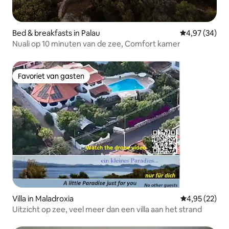
Bed & breakfasts in Palau
Gemiddelde be
4,97 (34)
Nuali op 10 minuten van de zee, Comfort kamer
Favoriet van gasten
Favoriet van gasten
Villa in Maladroxia
Gemiddelde be
4,95 (22)
Uitzicht op zee, veel meer dan een villa aan het strand