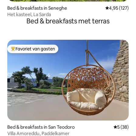
Bed & breakfasts in Seneghe
Gemiddelde beo
4,95 (127)
Het kasteel, La Sarda
Bed & breakfasts met terras
Favoriet van gasten
Topfavoriet van gasten
Bed & breakfasts in San Teodoro
Gemiddelde
5 (38)
Villa Amoreddu, Paddelkamer