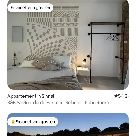
Favoriet van gasten
Favoriet van gasten
Appartement in Sinnai
Gemiddelde
5 (13)
B&B Sa Guardia de Ferricci - Solanas - Patio Room
Favoriet van gasten
Topfavoriet van gasten