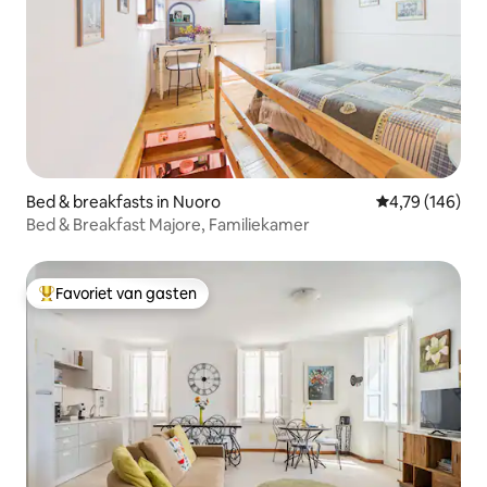
Bed & breakfasts in Nuoro
Gemiddelde beo
4,79 (146)
Bed & Breakfast Majore, Familiekamer
Favoriet van gasten
Topfavoriet van gasten