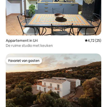
Appartement in Uri
Gemiddelde be
4,72 (25)
De ruime studio met keuken
Favoriet van gasten
Favoriet van gasten