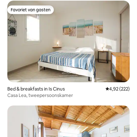
Favoriet van gasten
Favoriet van gasten
Bed & breakfasts in Is Cinus
Gemiddelde beo
4,92 (222)
Casa Lea, tweepersoonskamer