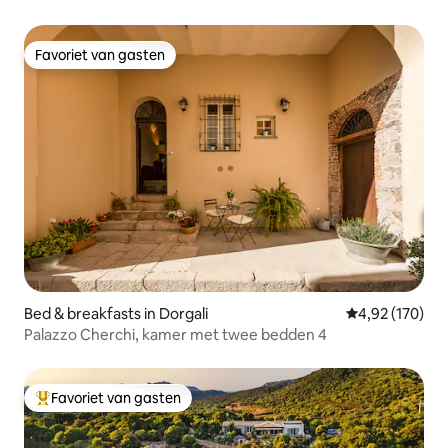
Favoriet van gasten
Favoriet van gasten
Bed & breakfasts in Dorgali
Gemiddelde beo
4,92 (170)
Palazzo Cherchi, kamer met twee bedden 4
Favoriet van gasten
Topfavoriet van gasten