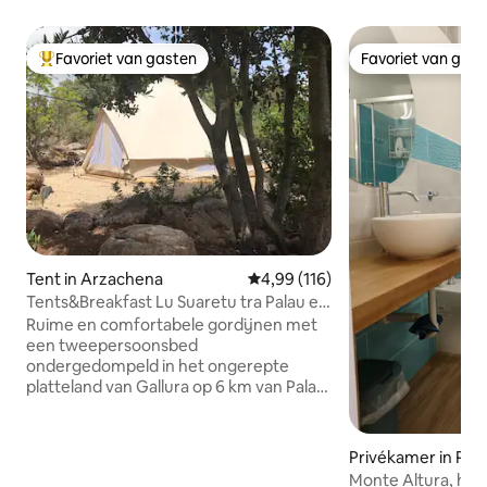
Favoriet van gasten
Favoriet van gas
Topfavoriet van gasten
Favoriet van gas
Tent in Arzachena
Gemiddelde beoordeling van 4,99
4,99 (116)
Tents&Breakfast Lu Suaretu tra Palau e
Cannigione
Ruime en comfortabele gordijnen met
een tweepersoonsbed
ondergedompeld in het ongerepte
platteland van Gallura op 6 km van Palau
en Cannigione en op korte rijafstand
van de stranden van de Golf van
Arzachena. Ideale locatie voor diegenen
Privékamer in Pal
die een vakantie willen beleven in nauw
Monte Altura, het