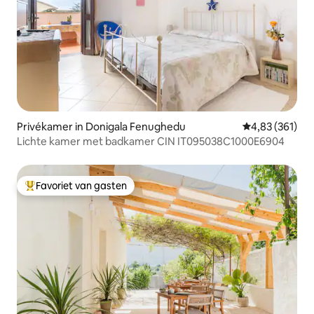
Privékamer in Donigala Fenughedu
Gemiddelde beo
4,83 (361)
Lichte kamer met badkamer CIN IT095038C1000E6904
Favoriet van gasten
Topfavoriet van gasten