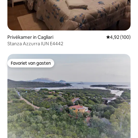
Privékamer in Cagliari
Gemiddelde beo
4,92 (100)
Stanza Azzurra IUN E4442
Favoriet van gasten
Favoriet van gasten