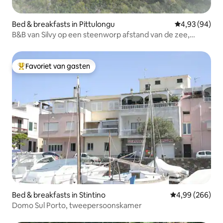
Bed & breakfasts in Pittulongu
Gemiddelde be
4,93 (94)
B&B van Silvy op een steenworp afstand van de zee,
kamer voor twee.
Favoriet van gasten
Topfavoriet van gasten
Bed & breakfasts in Stintino
Gemiddelde beo
4,99 (266)
Domo Sul Porto, tweepersoonskamer