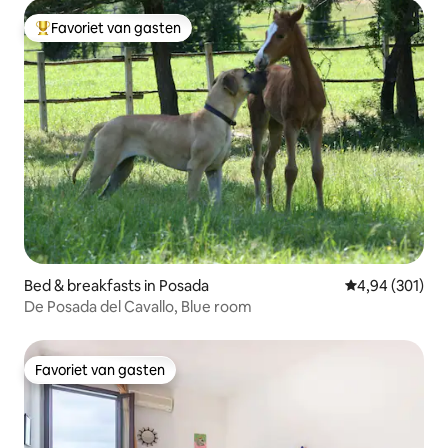
Favoriet van gasten
Topfavoriet van gasten
Bed & breakfasts in Posada
Gemiddelde beo
4,94 (301)
De Posada del Cavallo, Blue room
Favoriet van gasten
Favoriet van gasten