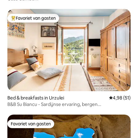
Favoriet van gasten
Topfavoriet van gasten
Bed & breakfasts in Urzulei
Gemiddelde be
4,98 (51)
B&B Su Biancu - Sardijnse ervaring, bergen...
Favoriet van gasten
Favoriet van gasten