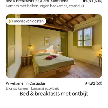
Bed & breakfasts in Quartu Sant'Elena
Gemiddelde beo
4,83 (636)
Kamers met balkon, eigen badkamer, strand 10...
Favoriet van gasten
Topfavoriet van gasten
Privékamer in Castiadas
Gemiddelde be
4,92 (50)
Elicriso kamer | Lananai eco-b&b
Bed & breakfasts met ontbijt