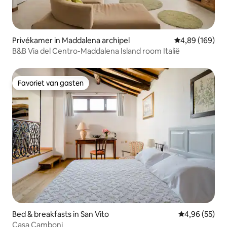
Privékamer in Maddalena archipel
Gemiddelde beo
4,89 (169)
B&B Via del Centro-Maddalena Island room Italië
Favoriet van gasten
Favoriet van gasten
Bed & breakfasts in San Vito
Gemiddelde be
4,96 (55)
Casa Camboni