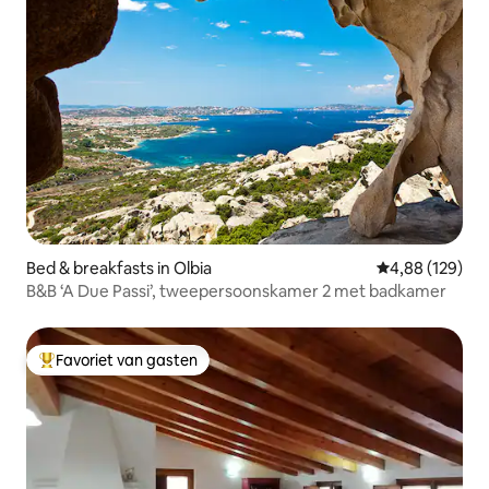
Bed & breakfasts in Olbia
Gemiddelde beo
4,88 (129)
B&B ‘A Due Passi’, tweepersoonskamer 2 met badkamer
Favoriet van gasten
Topfavoriet van gasten