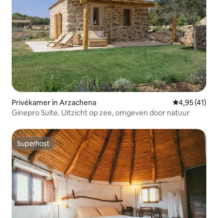
Privékamer in Arzachena
Gemiddelde be
4,95 (41)
Ginepro Suite. Uitzicht op zee, omgeven door natuur
Superhost
Superhost