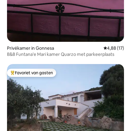
Privékamer in Gonnesa
Gemiddelde be
4,88 (17)
B&B Funtana'e Mari kamer Quarzo met parkeerplaats
Favoriet van gasten
Topfavoriet van gasten