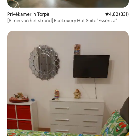
Privékamer in Torpè
Gemiddelde beo
4,82 (331)
[8 min van het strand] EcoLuxury Hut Suite"Essenza"