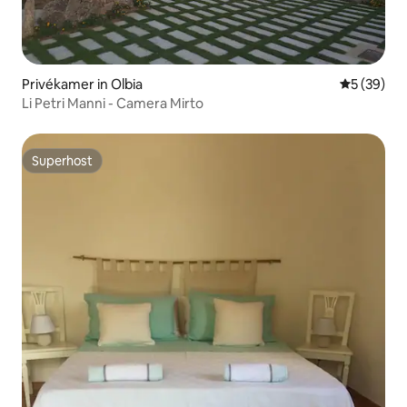
Privékamer in Olbia
Gemiddelde
5 (39)
Li Petri Manni - Camera Mirto
Superhost
Superhost