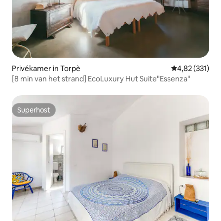
Privékamer in Torpè
Gemiddelde beo
4,82 (331)
[8 min van het strand] EcoLuxury Hut Suite"Essenza"
Superhost
Superhost