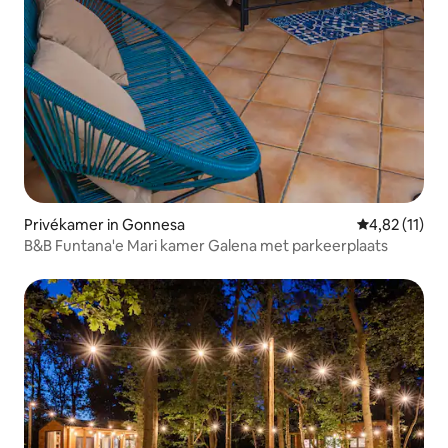
Privékamer in Gonnesa
Gemiddelde be
4,82 (11)
B&B Funtana'e Mari kamer Galena met parkeerplaats