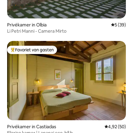
Privékamer in Olbia
Gemiddelde
5 (39)
Li Petri Manni - Camera Mirto
Favoriet van gasten
Topfavoriet van gasten
Privékamer in Castiadas
Gemiddelde be
4,92 (50)
Elicriso kamer | Lananai eco-b&b