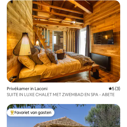
Privékamer in Laconi
Gemiddeld
5 (3)
SUITE IN LUXE CHALET MET ZWEMBAD EN SPA - ABETE
Favoriet van gasten
Topfavoriet van gasten