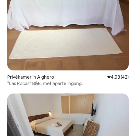
Privékamer in Alghero
Gemiddelde be
4,93 (42)
"Las Rocas" B&B. met aparte ingang.