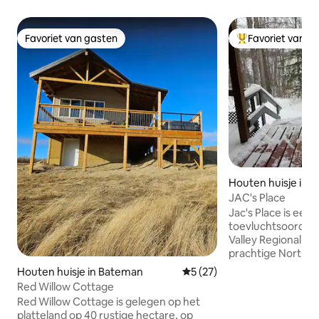
Favoriet van gasten
Favoriet van g
Favoriet van gasten
Topfavoriet van 
Houten huisje in N
JAC's Place
Jac's Place is een 
toevluchtsoord aan
Valley Regional Pa
prachtige North S
Twee slaapkamers
Houten huisje in Bateman
Gemiddelde beoordeling van 
5 (27)
woonkamer met o
Red Willow Cottage
overdekt terras m
Red Willow Cottage is gelegen op het
hottub, een vuurp
platteland op 40 rustige hectare, op