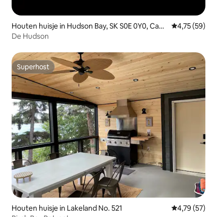
Houten huisje in Hudson Bay, SK S0E 0Y0, Cana
Gemiddelde be
4,75 (59)
da
De Hudson
Superhost
Superhost
Houten huisje in Lakeland No. 521
Gemiddelde be
4,79 (57)