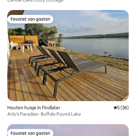
Favoriet van gasten
Favoriet van gasten
Houten huisje in Findlater
Gemiddelde
5 (36)
Arlo's Paradise- Buffalo Pound Lake
Favoriet van gasten
Favoriet van gasten