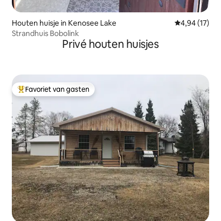
Houten huisje in Kenosee Lake
Gemiddelde be
4,94 (17)
Strandhuis Bobolink
Privé houten huisjes
Favoriet van gasten
Topfavoriet van gasten