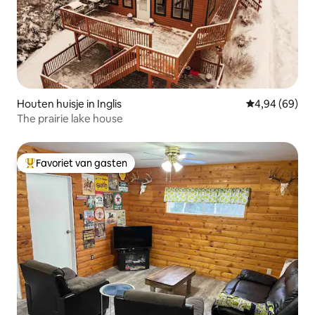
Houten huisje in Inglis
Gemiddelde be
4,94 (69)
The prairie lake house
Favoriet van gasten
Topfavoriet van gasten