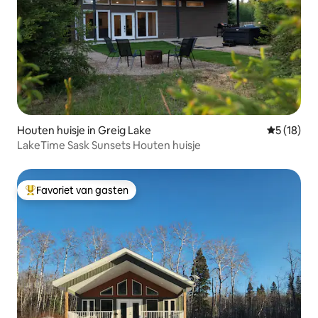
Houten huisje in Greig Lake
Gemiddelde
5 (18)
LakeTime Sask Sunsets Houten huisje
Favoriet van gasten
Topfavoriet van gasten