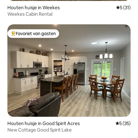
Houten huisje in Weekes
Gemiddelde
5 (31)
Weekes Cabin Rental
Favoriet van gasten
Topfavoriet van gasten
Houten huisje in Good Spirit Acres
Gemiddelde
5 (35)
New Cottage Good Spirit Lake