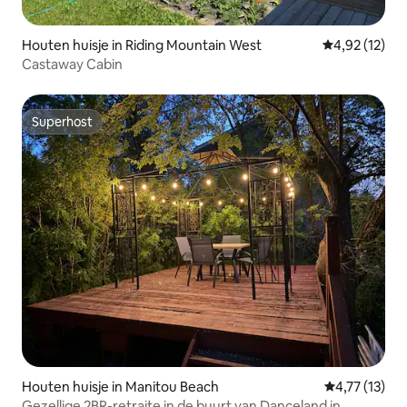
Houten huisje in Riding Mountain West
Gemiddelde be
4,92 (12)
Castaway Cabin
Superhost
Superhost
Houten huisje in Manitou Beach
Gemiddelde be
4,77 (13)
Gezellige 2BR-retraite in de buurt van Danceland in