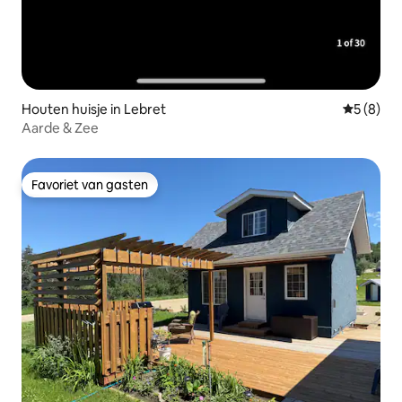
Houten huisje in Lebret
Gemiddeld
5 (8)
Aarde & Zee
Favoriet van gasten
Favoriet van gasten