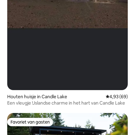
Houten huisje in Candle Lake
Gemiddelde be
4,93 (69)
Een vleugje IJslandse charme in het hart van Candle Lake
Favoriet van gasten
Favoriet van gasten