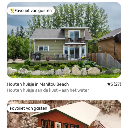
Favoriet van gasten
Topfavoriet van gasten
Houten huisje in Manitou Beach
Gemiddelde
5 (27)
Houten huisje aan de kust – aan het water
Favoriet van gasten
Favoriet van gasten