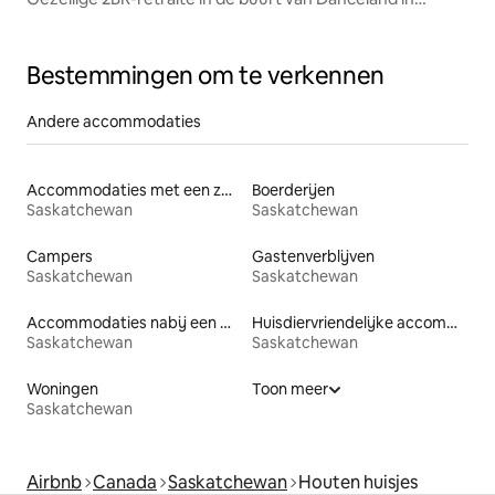
Manitou Beach
Bestemmingen om te verkennen
Andere accommodaties
Accommodaties met een zwembad
Boerderijen
Saskatchewan
Saskatchewan
Campers
Gastenverblijven
Saskatchewan
Saskatchewan
Accommodaties nabij een meer
Huisdiervriendelijke accommodaties
Saskatchewan
Saskatchewan
Woningen
Toon meer
Saskatchewan
Airbnb
Canada
Saskatchewan
Houten huisjes