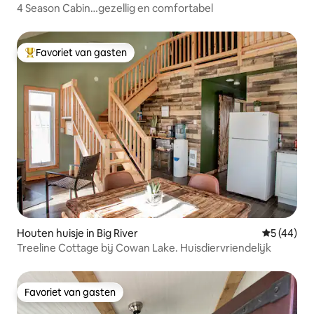
4 Season Cabin…gezellig en comfortabel
Favoriet van gasten
Topfavoriet van gasten
Houten huisje in Big River
Gemiddelde
5 (44)
Treeline Cottage bij Cowan Lake. Huisdiervriendelijk
Favoriet van gasten
Favoriet van gasten