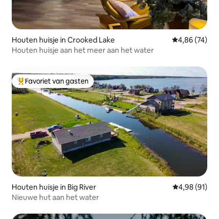
Houten huisje in Crooked Lake
Gemiddelde be
4,86 (74)
Houten huisje aan het meer aan het water
Favoriet van gasten
Topfavoriet van gasten
Houten huisje in Big River
Gemiddelde be
4,98 (91)
Nieuwe hut aan het water