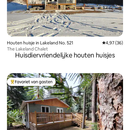
Houten huisje in Lakeland No. 521
Gemiddelde be
4,97 (36)
The Lakeland Chalet
Huisdiervriendelijke houten huisjes
Favoriet van gasten
Topfavoriet van gasten