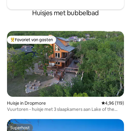
Huisjes met bubbelbad
Favoriet van gasten
Topfavoriet van gasten
Huisje in Dropmore
Gemiddelde beo
4,96 (119)
Vuurtoren - huisje met 3 slaapkamers aan Lake of the
Prairies
Superhost
Superhost