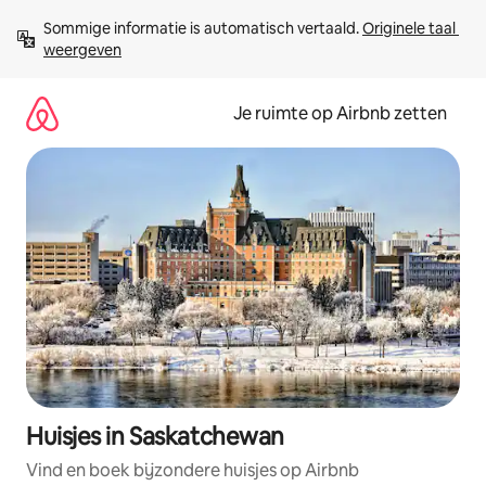
Ga
Sommige informatie is automatisch vertaald. 
Originele taal 
direct
weergeven
naar
inhoud
Je ruimte op Airbnb zetten
Huisjes in Saskatchewan
Vind en boek bijzondere huisjes op Airbnb