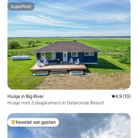
Superhost
Superhost
Huisje in Big River
Gemiddelde b
4,9 (10)
Huisje met 3 slaapkamers in Delaronde Resort
Favoriet van gasten
Topfavoriet van gasten