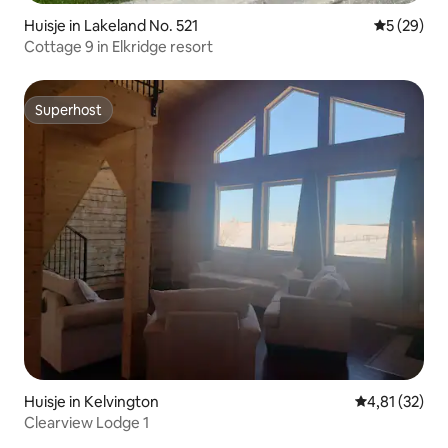
Huisje in Lakeland No. 521
Gemiddelde
5 (29)
Cottage 9 in Elkridge resort
Superhost
Superhost
Huisje in Kelvington
Gemiddelde be
4,81 (32)
Clearview Lodge 1