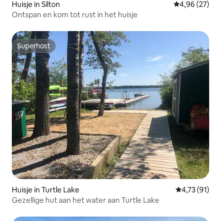
Huisje in Silton
Gemiddelde be
4,96 (27)
Ontspan en kom tot rust in het huisje
Superhost
Superhost
Huisje in Turtle Lake
Gemiddelde be
4,73 (91)
Gezellige hut aan het water aan Turtle Lake