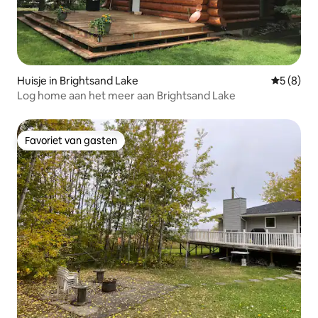
Huisje in Brightsand Lake
Gemiddeld
5 (8)
Log home aan het meer aan Brightsand Lake
Favoriet van gasten
Favoriet van gasten