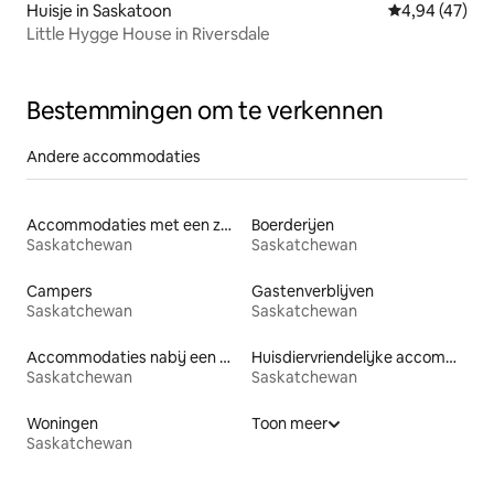
Huisje in Saskatoon
Gemiddelde be
4,94 (47)
Little Hygge House in Riversdale
Bestemmingen om te verkennen
Andere accommodaties
Accommodaties met een zwembad
Boerderijen
Saskatchewan
Saskatchewan
Campers
Gastenverblijven
Saskatchewan
Saskatchewan
Accommodaties nabij een meer
Huisdiervriendelijke accommodaties
Saskatchewan
Saskatchewan
Woningen
Toon meer
Saskatchewan