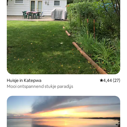
Huisje in Katepwa
Gemiddelde be
4,44 (27)
Mooi ontspannend stukje paradijs