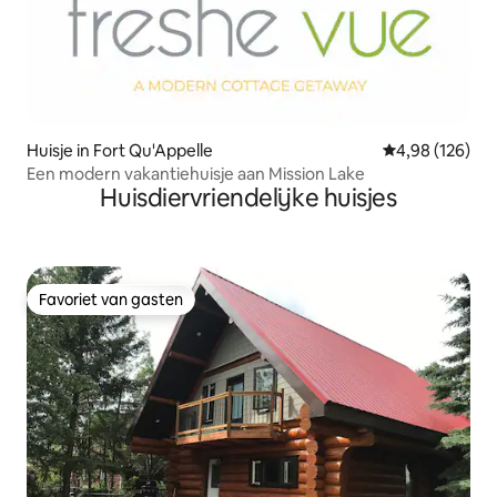
Huisje in Fort Qu'Appelle
Gemiddelde beo
4,98 (126)
Een modern vakantiehuisje aan Mission Lake
Huisdiervriendelijke huisjes
Favoriet van gasten
Favoriet van gasten