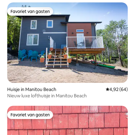
Favoriet van gasten
Favoriet van gasten
Huisje in Manitou Beach
Gemiddelde be
4,92 (64)
Nieuw luxe lofthuisje in Manitou Beach
Favoriet van gasten
Favoriet van gasten