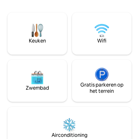
slechts een paar 
geschikt voor 14 personen. Kamer 1
op het voordek, ge
bevindt zich op de begane grond en
haard of ga op het
heeft een queensize bed en een eigen
geniet gewoon van 
badkamer. Slaapkamer 2 is boven en
gelegen direct na
heeft een queensize bed. Slaapkamer 3
op slechts een st
heeft een kingsize bed en slaapkamer 4
de speeltuin.
is de bunk room met 4 queensize
Keuken
Wifi
bedden. ICE FISH end Jan
Gratis parkeren op
Zwembad
het terrein
Airconditioning