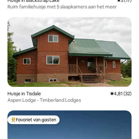
Huisje in Blackstrap Lake
Gemiddelde
5 (17)
Ruim familiehuisje met 5 slaapkamers aan het meer
Huisje in Tisdale
Gemiddelde be
4,81 (32)
Aspen Lodge - Timberland Lodges
Favoriet van gasten
Topfavoriet van gasten