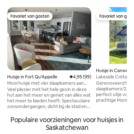
Favoriet van gasten
Favoriet van gas
Favoriet van gasten
Favoriet van gas
Huisje in Canwood
Lakeside Cottage-
Huisje in Fort Qu'Appelle
Gemiddelde beoordeling van 4,9
4,95 (99)
Park 4Bd/3Ba
Gerenoveerd huis
Mooi huisje met vier slaapkamers aan
slaapkamers/2,5 b
het meer Echo Lake
Veel plezier met het hele gezin in deze
perfect uitje voor 
hut aan het meer en geniet van alles wat
prachtige Morin Lak
het meer te bieden heeft. Spectaculaire
gezellige huisje bi
zonsondergangen, dicht bij de stad en
personen (maxima
de golfbaan, maar ook weggestopt in
is ontworpen met 
een zeer rustige doodlopende straat.
Populaire voorzieningen voor huisjes in
gedachten; vanuit
Geniet van de hottub, de mooie keuken
Saskatchewan
kinderzone, leesh
en het enorme dek. Het huisje is