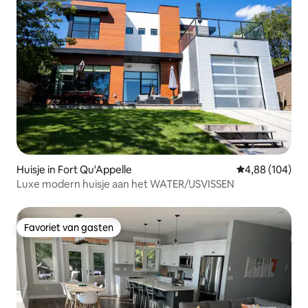
Huisje in Fort Qu'Appelle
Gemiddelde beo
4,88 (104)
Luxe modern huisje aan het WATER/IJSVISSEN
Favoriet van gasten
Favoriet van gasten