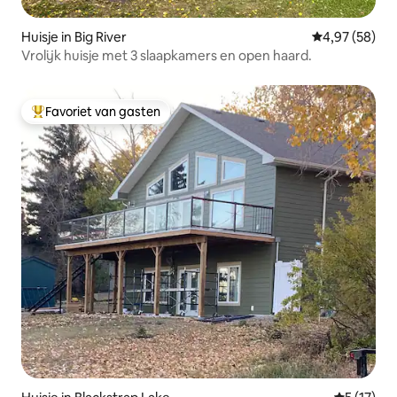
Huisje in Big River
Gemiddelde be
4,97 (58)
Vrolijk huisje met 3 slaapkamers en open haard.
Favoriet van gasten
Topfavoriet van gasten