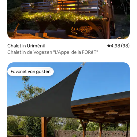
Chalet in Uriménil
Gemiddelde be
4,98 (98)
Chalet in de Vogezen "L'Appel de la FORêT"
Favoriet van gasten
Favoriet van gasten