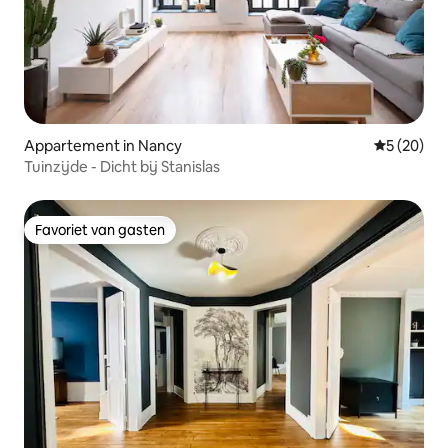
Appartement in Nancy
Gemiddelde
5 (20)
Tuinzijde - Dicht bij Stanislas
Favoriet van gasten
Favoriet van gasten