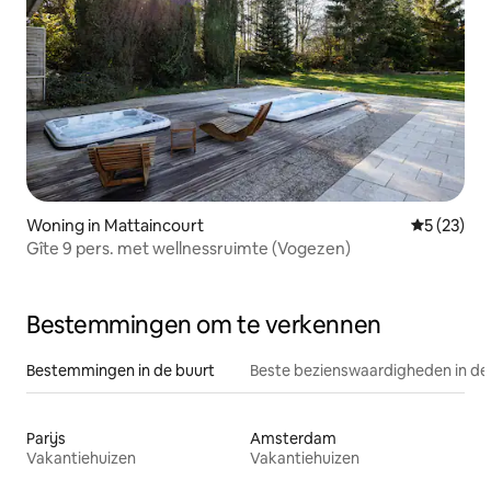
Woning in Mattaincourt
Gemiddelde
5 (23)
Gîte 9 pers. met wellnessruimte (Vogezen)
Bestemmingen om te verkennen
Bestemmingen in de buurt
Beste bezienswaardigheden in de
Parijs
Amsterdam
Vakantiehuizen
Vakantiehuizen