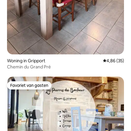
Woning in Gripport
Gemiddelde be
4,86 (35)
Chemin du Grand Pré
Favoriet van gasten
Favoriet van gasten