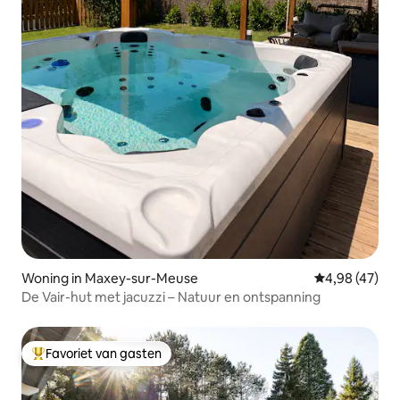
Woning in Maxey-sur-Meuse
Gemiddelde be
4,98 (47)
De Vair-hut met jacuzzi – Natuur en ontspanning
Favoriet van gasten
Topfavoriet van gasten