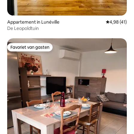
Appartement in Lunéville
Gemiddelde be
4,98 (41)
De Leopoldtuin
Favoriet van gasten
Favoriet van gasten