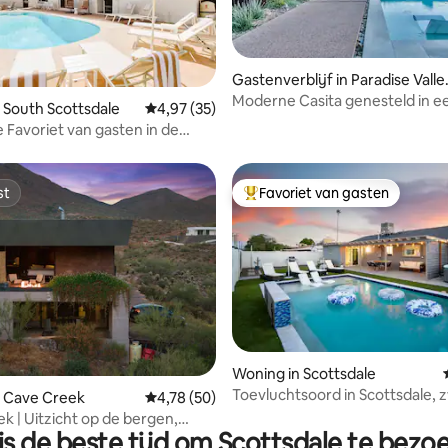
Gastenverblijf in Paradise Valle
Village
Moderne Casita genesteld in ee
ling van 5 uit 5, 81 recensies
 South Scottsdale
Gemiddelde beoordeling van 4,97 uit 5, 35 r
4,97 (35)
Sonorawoestijn
e Favoriet van gasten in de
 de oude stad
st
Favoriet van gasten
st
Topfavoriet van gasten
ing van 5 uit 5, 65 recensies
Woning in Scottsdale
Toevluchtsoord in Scottsdale,
n Cave Creek
Gemiddelde beoordeling van 4,78 uit 5, 50 r
4,78 (50)
bubbelbad, films buiten!
k | Uitzicht op de bergen,
is de beste tijd om Scottsdale te bezo
 en vuurplaats