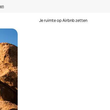
ven
Je ruimte op Airbnb zetten
ken of swipen.