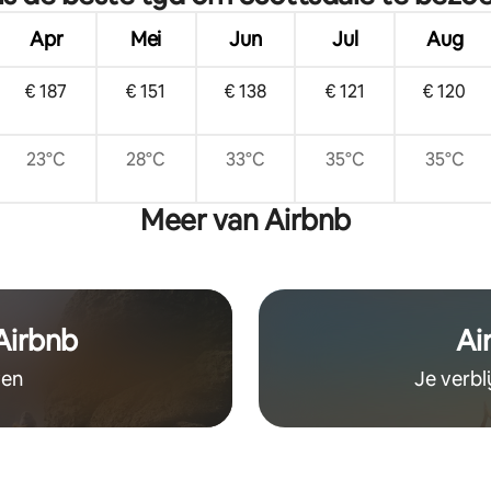
Apr
Mei
Jun
Jul
Aug
€ 187
€ 151
€ 138
€ 121
€ 120
23°C
28°C
33°C
35°C
35°C
Meer van Airbnb
 Airbnb
Ai
ven
Je verbl