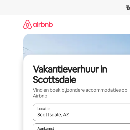
Ga
direct
naar
inhoud
Vakantieverhuur in
Scottsdale
Vind en boek bijzondere accommodaties op
Airbnb
Locatie
Wanneer er suggesties beschikbaar zijn, maak je 
Aankomst