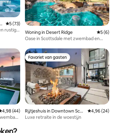
y
Gemiddelde beoordeling van 5 uit 5, 73 recensies
5 (73)
n rustige
ecensies
Woning in Desert Ridge
Gemiddelde beoord
5 (6)
Oase in Scottsdale met zwembad en
eigen putting green
Favoriet van gasten
Favoriet van gasten
Gemiddelde beoordeling van 4,98 uit 5, 44 recensies
4,98 (44)
Rijtjeshuis in Downtown Scot
Gemiddelde beoordelin
4,96 (24)
tsdale
 zwembad,
Luxe retraite in de woestijn
ecensies
eken?