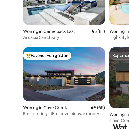
Woning in Camelback East
Gemiddelde beoorde
5 (81)
Woning in
Arcadia Sanctuary
High-Styl
buurt van
Favoriet van gasten
Superho
Topfavoriet van gasten
Superho
Woning in Cave Creek
Gemiddelde beoordel
5 (65)
Rust omringt JE in deze nieuwe moderne
Woning i
woning
Cave Cree
Wat 
bubbelbad