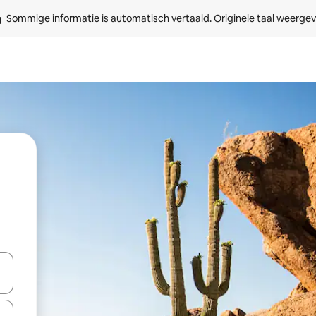
Sommige informatie is automatisch vertaald. 
Originele taal weerge
een keuze met je de pijltjestoetsen omhoog en omlaag, óf door te tik