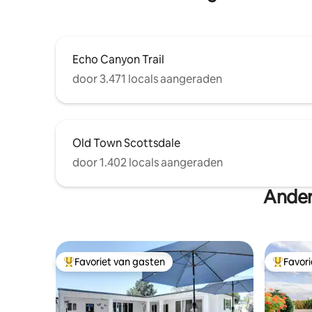
maken!
Echo Canyon Trail
door 3.471 locals aangeraden
Old Town Scottsdale
door 1.402 locals aangeraden
Ander
Favoriet van gasten
Favor
Topfavoriet van gasten
Topfavor