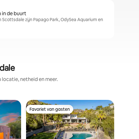
in de buurt
in Scottsdale zijn Papago Park, OdySea Aquarium en
dale
ocatie, netheid en meer.
Woning i
Favoriet van gasten
Favorie
Favoriet van gasten
Favorie
Scottsdal
Town
Welkom bi
onlangs 
met 3 sl
in het ha