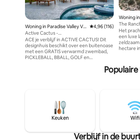
Woning in
The Ranc
Woning in Paradise Valley Vill
Gemiddelde beoordeling
4,96 (116)
bubbelbad
Het prach
age
Active Cactus -
een luxe 
Pickleball/Basketbal/Zwembad/Golf/Vuurplaats
ACE je verblijf in ACTIVE CACTUS! Dit
zeldzaam 
designhuis beschikt over een buitenoase
hectare i
met een GRATIS verwarmd zwembad,
North Sco
PICKLEBALL, BBALL, GOLF en
huis biedt
VUURPLAATS! De keuken van de chef-
woestijno
Populaire
kok is volledig uitgerust voor
slechts e
familiemaaltijden en comfortabele
wereldkla
woonruimtes, waaronder 4 slaapkamers
eetgeleg
- 2 kingsuites, 3 queensize bedden om
meest a
ervoor te zorgen dat iedereen zich thuis
van Arizo
voelt! Op loopafstand van de
resortsti
herontwikkeling van de Paradise Valley
en buiten
Mall met eetgelegenheden, winkels en
ontworpen
golfen, wandelen en
Keuken
Wifi
de Valley 
bezienswaardigheden op korte afstand!
De perfecte vakantiebestemming voor
Verblijf in de bu
ontspanning, avontuur en herinneringen