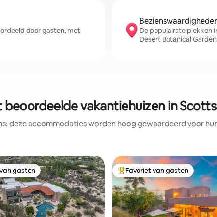
Bezienswaardigheden 
ordeeld door gasten, met
De populairste plekken 
Desert Botanical Garden
t beoordeelde vakantiehuizen in Scotts
ens: deze accommodaties worden hoog gewaardeerd voor hun l
 van gasten
Favoriet van gasten
 van gasten
Topfavoriet van gasten