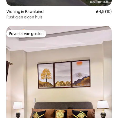
Woning in Rawalpindi
Gemiddelde b
4,5 (10)
Rustig en eigen huis
Favoriet van gasten
Favoriet van gasten