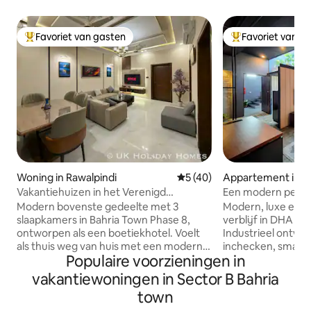
Favoriet van gasten
Favoriet van g
Topfavoriet van gasten
Topfavoriet van 
Woning in Rawalpindi
Gemiddelde beoordeling van 
5 (40)
Appartement in I
Vakantiehuizen in het Verenigd
Een modern penth
Koninkrijk • Luxe 3BR Portion in Bahria
DHA Fase 2 Isb
Modern bovenste gedeelte met 3
Modern, luxe en e
slaapkamers in Bahria Town Phase 8,
verblijf in DHA Ph
ontworpen als een boetiekhotel. Voelt
Industrieel ontwer
als thuis weg van huis met een modern
inchecken, smart-
Populaire voorzieningen in
tintje en 5 ⭐️ hotelcomfort. 🛌 Elke
inbegrepen, snelle 
slaapkamer heeft een kingsize bed, een
uitgeruste keuken
vakantiewoningen in Sector B Bahria
eigen moderne badkamer, een inverter
koelkast, waterko
town
AC, een 55 inch smart-tv met Netflix en
bestek), gevulde 