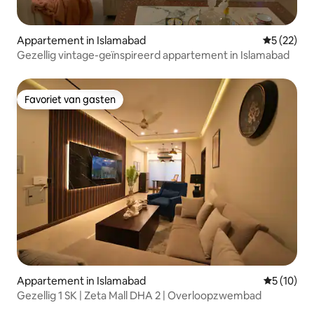
Appartement in Islamabad
Gemiddelde
5 (22)
Gezellig vintage-geïnspireerd appartement in Islamabad
Favoriet van gasten
Favoriet van gasten
Appartement in Islamabad
Gemiddelde
5 (10)
Gezellig 1 SK | Zeta Mall DHA 2 | Overloopzwembad