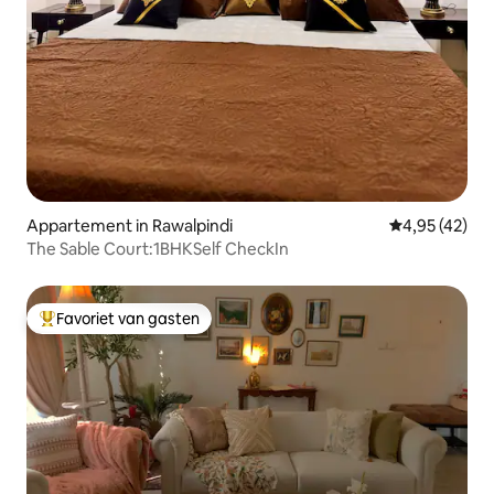
Appartement in Rawalpindi
Gemiddelde be
4,95 (42)
The Sable Court:1BHKSelf CheckIn
Favoriet van gasten
Topfavoriet van gasten