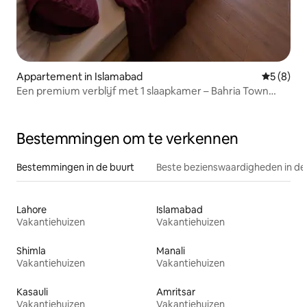
Appartement in Islamabad
Gemiddeld
5 (8)
Een premium verblijf met 1 slaapkamer – Bahria Town
Fase 4
Bestemmingen om te verkennen
Bestemmingen in de buurt
Beste bezienswaardigheden in de
Lahore
Islamabad
Vakantiehuizen
Vakantiehuizen
Shimla
Manali
Vakantiehuizen
Vakantiehuizen
Kasauli
Amritsar
Vakantiehuizen
Vakantiehuizen