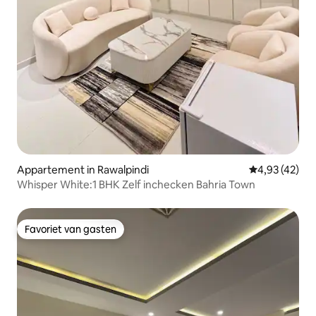
Appartement in Rawalpindi
Gemiddelde be
4,93 (42)
Whisper White:1 BHK Zelf inchecken Bahria Town
Favoriet van gasten
Favoriet van gasten